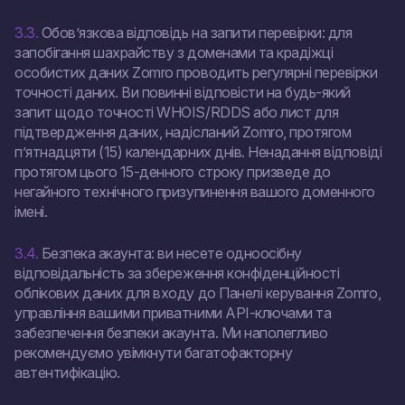
3.3.
Обов’язкова відповідь на запити перевірки: для
запобігання шахрайству з доменами та крадіжці
особистих даних Zomro проводить регулярні перевірки
точності даних. Ви повинні відповісти на будь-який
запит щодо точності WHOIS/RDDS або лист для
підтвердження даних, надісланий Zomro, протягом
п’ятнадцяти (15) календарних днів. Ненадання відповіді
протягом цього 15-денного строку призведе до
негайного технічного призупинення вашого доменного
імені.
3.4.
Безпека акаунта: ви несете одноосібну
відповідальність за збереження конфіденційності
облікових даних для входу до Панелі керування Zomro,
управління вашими приватними API-ключами та
забезпечення безпеки акаунта. Ми наполегливо
рекомендуємо увімкнути багатофакторну
автентифікацію.