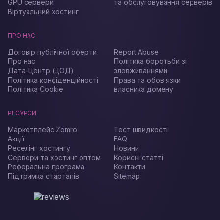
GPU сервери
та обслуговування серверів
Віртуальний хостинг
ПРО НАС
Договір публічної оферти
Report Abuse
Про нас
Політика боротьби зі
Дата-Центр (ЦОД)
зловживаннями
Політика конфіденційності
Права та обов’язки
Політика Cookie
власника домену
РЕСУРСИ
Маркетплейс Zomro
Тест швидкості
Акції
FAQ
Реселінг хостингу
Новини
Сервери та хостинг оптом
Корисні статті
Реферальна програма
Контакти
Підтримка стартапів
Sitemap