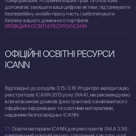
поінформовані. Розуміння ваших прав та обов’язків
допомагає захищати ваші цифрові активи, підтримувати
безперебійну онлайн-присутність і забезпечувати
безпеку вашого доменного портфеля.
01
ОФІЦІЙНІ ОСВІТНІ РЕСУРСИ ICANN
ОФІЦІЙНІ ОСВІТНІ РЕСУРСИ
ICANN
Відповідно до розділів 3.15 і 3.16 Угоди про акредитацію
реєстраторів ICANN 2013 року (RAA), ми рекомендуємо
всім власникам доменів (реєстрантам) ознайомитися з
офіційною інформацією та освітніми матеріалами,
наданими безпосередньо ICANN:
1.1.
Освітні матеріали ICANN для реєстрантів (RAA 3.16):
комплексний освітній ресурс, створений для того, щоб