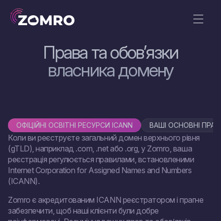
Права та обов’язки
власника домену
ОФІЦІЙНІ ОСВІТНІ РЕСУРСИ ICANN
ВАШІ ОСНОВНІ ПРА
Коли ви реєструєте загальний домен верхнього рівня
(gTLD), наприклад .com, .net або .org, у Zomro, ваша
реєстрація регулюється правилами, встановленими
Internet Corporation for Assigned Names and Numbers
(ICANN).
Zomro є акредитованим ICANN реєстратором і прагне
забезпечити, щоб наші клієнти були добре