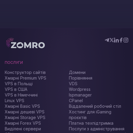
ПОСЛУГИ
Конструктор сайтів
Домени
Хмарні Premium VPS
Порівняння
VPS в Польщі
VDS
VPS в США
Wordpress
VPS в Німеччині
Ispmanager
Linux VPS
CPanel
Хмарні Basic VPS
Віддалений робочий стіл
Хмарні дешеві VPS
Хостинг для iGaming
Хмарні Storage VPS
проєктів
Хмарні Forex VPS
Платна техпідтримка
Виділені сервери
Послуги з адміністрування