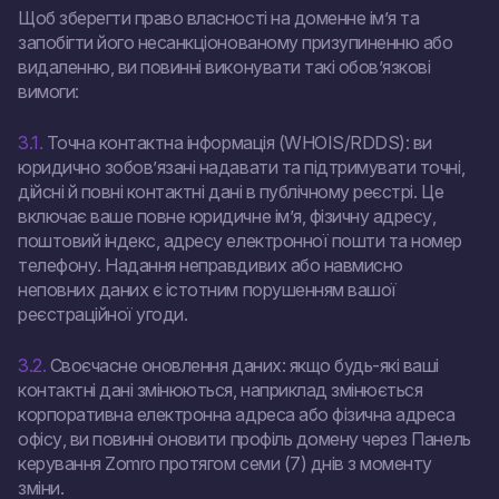
Щоб зберегти право власності на доменне ім’я та
запобігти його несанкціонованому призупиненню або
видаленню, ви повинні виконувати такі обов’язкові
вимоги:
3.1.
Точна контактна інформація (WHOIS/RDDS): ви
юридично зобов’язані надавати та підтримувати точні,
дійсні й повні контактні дані в публічному реєстрі. Це
включає ваше повне юридичне ім’я, фізичну адресу,
поштовий індекс, адресу електронної пошти та номер
телефону. Надання неправдивих або навмисно
неповних даних є істотним порушенням вашої
реєстраційної угоди.
3.2.
Своєчасне оновлення даних: якщо будь-які ваші
контактні дані змінюються, наприклад змінюється
корпоративна електронна адреса або фізична адреса
офісу, ви повинні оновити профіль домену через Панель
керування Zomro протягом семи (7) днів з моменту
зміни.