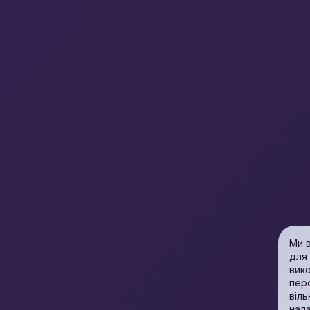
Ми в
для 
вик
пер
віль
нала