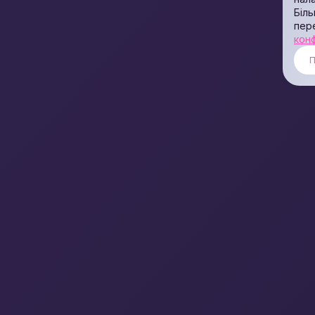
Біль
пер
конф
П