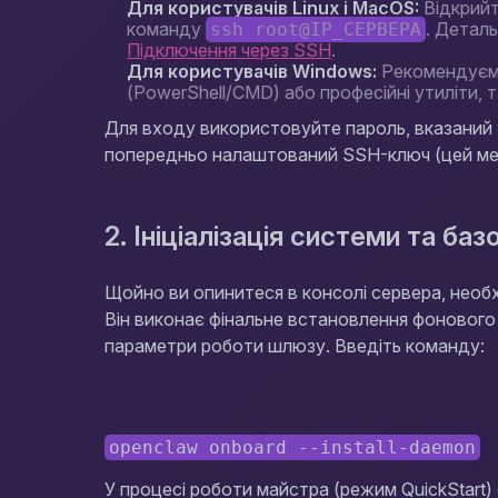
Для користувачів Linux і MacOS:
Відкрийт
команду
. Детал
ssh root@IP_СЕРВЕРА
Підключення через SSH
.
Для користувачів Windows:
Рекомендуємо
(PowerShell/CMD) або професійні утиліти, т
Для входу використовуйте пароль, вказаний у
попередньо налаштований SSH-ключ (цей мето
2. Ініціалізація системи та баз
Щойно ви опинитеся в консолі сервера, необ
Він виконає фінальне встановлення фонового
параметри роботи шлюзу. Введіть команду:
openclaw onboard --install-daemon
У процесі роботи майстра (режим QuickStart