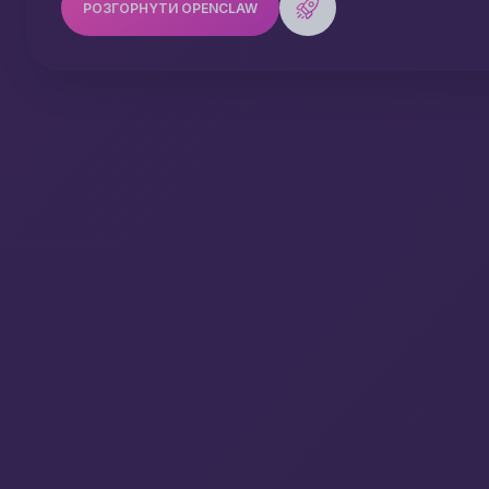
РОЗГОРНYТИ OPENCLAW