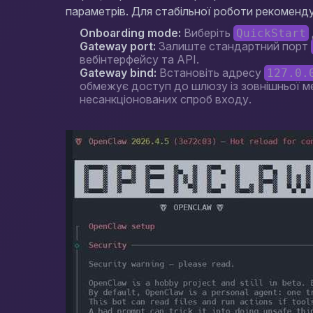
параметрів. Для стабільної роботи рекоменду
Onboarding mode:
Виберіть
QuickStart
Gateway port:
Залиште стандартний порт
вебінтерфейсу та API.
Gateway bind:
Встановіть адресу
127.0.
обмежує доступ до шлюзу із зовнішньої м
несанкціонованих спроб входу.