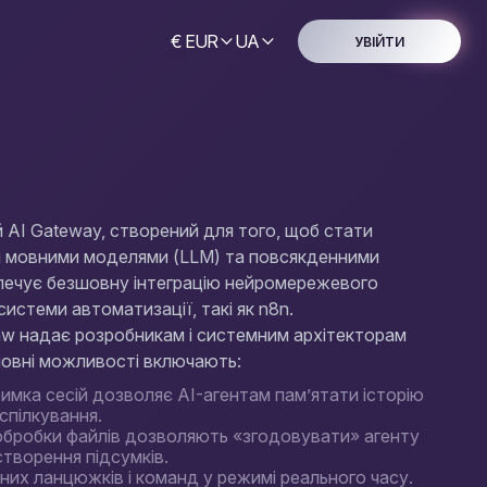
€ EUR
UA
УВІЙТИ
 AI Gateway, створений для того, щоб стати
 мовними моделями (LLM) та повсякденними
зпечує безшовну інтеграцію нейромережевого
системи автоматизації, такі як n8n.
law надає розробникам і системним архітекторам
новні можливості включають:
имка сесій дозволяє AI-агентам пам’ятати історію
спілкування.
обробки файлів дозволяють «згодовувати» агенту
творення підсумків.
них ланцюжків і команд у режимі реального часу.