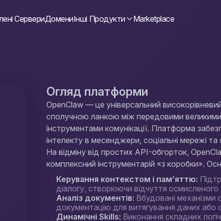
лені Сервери
Домени
Інші Продукти
Marketplace
Огляд платформи
OpenClaw — це універсальний високорівневий
сполучною ланкою між передовими великими
інструментами комунікації. Платформа забе
інтелекту в месенджери, соціальні мережі та 
На відміну від простих API-обгорток, OpenC
комплексний інструментарій «з коробки». Ос
Керування контекстом і пам’яттю:
Підтр
діалогу, створюючи відчуття осмисленого 
Аналіз документів:
Вбудовані механізми 
документацію для витягування даних або с
Динамічні Skills:
Виконання складних логіч