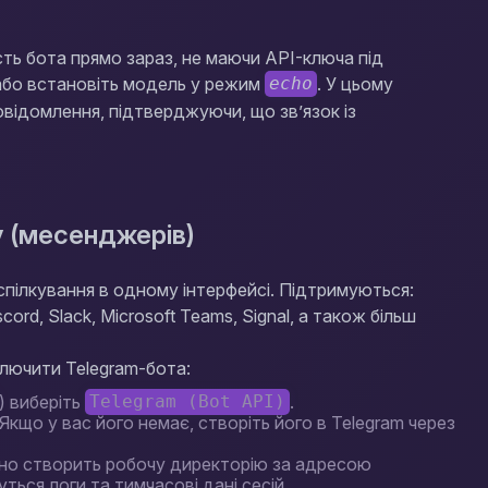
ть бота прямо зараз, не маючи API-ключа під
бо встановіть модель у режим
. У цьому
echo
відомлення, підтверджуючи, що зв’язок із
у (месенджерів)
спілкування в одному інтерфейсі. Підтримуються:
ord, Slack, Microsoft Teams, Signal, а також більш
лючити Telegram-бота:
) виберіть
.
Telegram (Bot API)
. Якщо у вас його немає, створіть його в Telegram через
но створить робочу директорію за адресою
уться логи та тимчасові дані сесій.