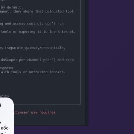
і
е
 або
ня".