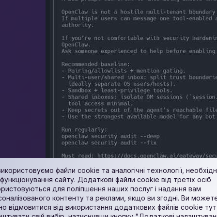
икористовуємо файли cookie та аналогічні технології, необхідн
функціонування сайту. Додаткові файли cookie від третіх осіб
ористовуються для поліпшення наших послуг і надання вам
соналізованого контенту та реклами, якщо ви згодні. Ви может
но відмовитися від використання додаткових файлів cookie тут
штувати свій вибір, натиснувши кнопку "Додаткові налаштуван