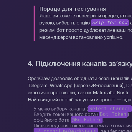
Порада для тестування
Якщо ви хочете перевірити працездатніс
рукою, виберіть опцію
а
Skip for now
режимі бот просто дублюватиме ваші по
месенджером встановлено успішно.
4. Підключення каналів зв’язк
OpenClaw дозволяє об’єднати безліч каналів 
Telegram, WhatsApp (через QR-посилання), Disc
екзотичні протоколи, такі як Matrix або Nostr.
Найшвидший спосіб запустити проєкт — підк
У меню вибору каналів (
Select channel
Введіть токен вашого бота (
)
Bot Token
офіційного бота
.
@BotFather
Після введення токена система автоматич
, де зберігатим
~/.openclaw/workspace