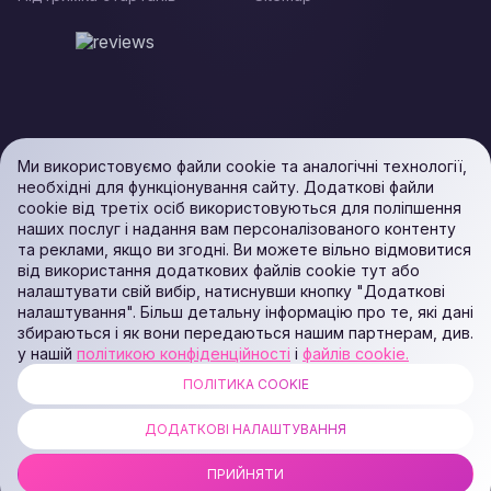
Під час вибору сервера для моніторингу важливо
враховувати такі параметри:
Продуктивність: для успішного моніторингу й роботи
додатків важливо правильно підібрати сервер із
необхідними характеристиками.
Масштабованість: можливість збільшення потужності
у разі зростання проєкту.
Ми використовуємо файли cookie та аналогічні технології,
Безпека: захист від атак і забезпечення
необхідні для функціонування сайту. Додаткові файли
конфіденційності даних.
cookie від третіх осіб використовуються для поліпшення
наших послуг і надання вам персоналізованого контенту
Чому обрати маркетплейс Monitoring у Zomro?
та реклами, якщо ви згодні. Ви можете вільно відмовитися
У маркетплейсі Monitoring ми пропонуємо сервери з
від використання додаткових файлів cookie тут або
оптимальними умовами для роботи із Zabbix, Prometheus і
налаштувати свій вибір, натиснувши кнопку "Додаткові
Grafana, що дозволяє вам контролювати продуктивність
налаштування". Більш детальну інформацію про те, які дані
вашого веб-додатка в реальному часі.
збираються і як вони передаються нашим партнерам, див.
Забезпечте надійність і ефективність вашого проєкту за
у нашій
політикою конфіденційності
і
файлів cookie.
допомогою перевірених рішень для моніторингу. Ми
ПОЛІТИКА COOKIE
допоможемо вам обрати найкращий тариф, який
ALL RIGHTS RESERVED. Podaon SIA (Id: 40103450338) & WEEM TECH
LLC (Id: 2641101077454) & OMRO LLC (Id: 9701251087 /
відповідатиме вимогам вашого бізнесу.
ДОДАТКОВІ НАЛАШТУВАННЯ
1237700398374)
ПРИЙНЯТИ
COPYRIGHT © 2014 —