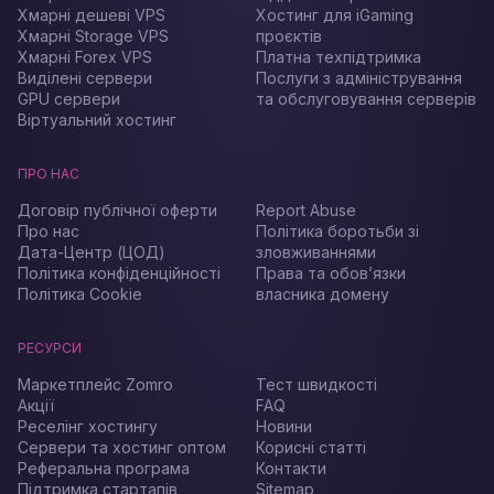
Grafana — популярна платформа для візуалізації
Хмарні дешеві VPS
Хостинг для iGaming
даних, яка дозволяє інтегрувати метрики з Zabbix і
Хмарні Storage VPS
проєктів
Prometheus у зручні й зрозумілі графіки та панелі
Хмарні Forex VPS
Платна техпідтримка
моніторингу.
Виділені сервери
Послуги з адміністрування
GPU сервери
та обслуговування серверів
Оренда серверів для моніторингу
Віртуальний хостинг
Якщо вам потрібно ефективно налаштувати моніторинг
серверів за допомогою Zabbix, Prometheus і Grafana,
ПРО НАС
оренда сервера у Zomro — це ідеальний вибір.
Переваги оренди VPS:
Договір публічної оферти
Report Abuse
Про нас
Політика боротьби зі
Повний контроль: налаштування сервера відповідно
Дата-Центр (ЦОД)
зловживаннями
до ваших вимог.
Політика конфіденційності
Права та обов’язки
Висока продуктивність: виділені ресурси для
Політика Cookie
власника домену
забезпечення стабільної роботи моніторингу.
Безпека: налаштування серверів з урахуванням
захисту від атак і резервного копіювання даних.
РЕСУРСИ
Ціна залежить від ваших потреб — обсягу пам’яті,
Маркетплейс Zomro
Тест швидкості
Акції
FAQ
процесора та інших ресурсів. Ми пропонуємо вигідні
Реселінг хостингу
Новини
умови оренди серверів, налаштованих для моніторингу з
Сервери та хостинг оптом
Корисні статті
використанням Zabbix, Prometheus і Grafana.
Реферальна програма
Контакти
Як вибрати сервер для моніторингу?
Підтримка стартапів
Sitemap