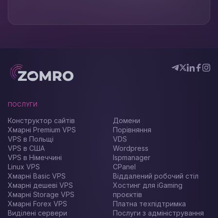
ПОСЛУГИ
Конструктор сайтів
Домени
Хмарні Premium VPS
Порівняння
VPS в Польщі
VDS
VPS в США
Wordpress
VPS в Німеччині
Ispmanager
Linux VPS
CPanel
Хмарні Basic VPS
Віддалений робочий стіл
Хмарні дешеві VPS
Хостинг для iGaming
Хмарні Storage VPS
проєктів
Хмарні Forex VPS
Платна техпідтримка
Виділені сервери
Послуги з адміністрування