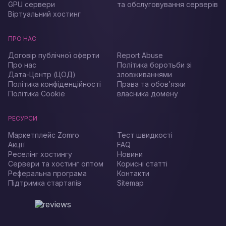
GPU сервери
та обслуговування серверів
Віртуальний хостинг
ПРО НАС
Договір публічної оферти
Report Abuse
Про нас
Політика боротьби зі
Дата-Центр (ЦОД)
зловживаннями
Політика конфіденційності
Права та обов’язки
Політика Cookie
власника домену
РЕСУРСИ
Маркетплейс Zomro
Тест швидкості
Акції
FAQ
Реселінг хостингу
Новини
Сервери та хостинг оптом
Корисні статті
Реферальна програма
Контакти
Підтримка стартапів
Sitemap