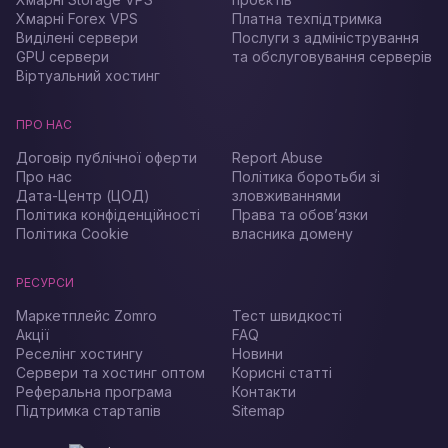
Хмарні Forex VPS
Платна техпідтримка
Виділені сервери
Послуги з адміністрування
GPU сервери
та обслуговування серверів
Віртуальний хостинг
ПРО НАС
Договір публічної оферти
Report Abuse
Про нас
Політика боротьби зі
Дата-Центр (ЦОД)
зловживаннями
Політика конфіденційності
Права та обов’язки
Політика Cookie
власника домену
РЕСУРСИ
Маркетплейс Zomro
Тест швидкості
Акції
FAQ
Реселінг хостингу
Новини
Сервери та хостинг оптом
Корисні статті
Реферальна програма
Контакти
Підтримка стартапів
Sitemap