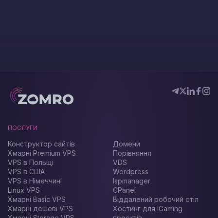
ПОСЛУГИ
Конструктор сайтів
Домени
Хмарні Premium VPS
Порівняння
VPS в Польщі
VDS
VPS в США
Wordpress
VPS в Німеччині
Ispmanager
Linux VPS
CPanel
Хмарні Basic VPS
Віддалений робочий стіл
Хмарні дешеві VPS
Хостинг для iGaming
Хмарні Storage VPS
проєктів