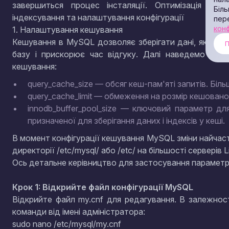
завершиться процес інсталяції. Оптимізація вкл
Біль
індексування та налаштування конфігурації
пер
конф
1. Налаштування кешування
Кешування в MySQL дозволяє зберігати дані, які ча
П
базу і прискорює час відгуку. Далі наведемо спи
кешування:
query_cache_size — обсяг кеш-пам'яті запитів. Біл
query_cache_limit — обмеження на розмір кешовано
innodb_buffer_pool_size — ключовий параметр для
призначеної для зберігання даних і індексів у кеші.
В момент конфігурації кешування MySQL зміни найчаст
директорії /etc/mysql/ або /etc/ на більшості серверів L
Ось детальне керівництво для застосування параметр
Крок 1: Відкрийте файл конфігурації MySQL
Відкрийте файл my.cnf для редагування. В залежнос
команди від імені адміністратора:
sudo nano /etc/mysql/my.cnf