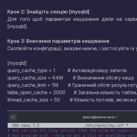
Крок 2: Знайдіть секцію [mysqld]
Для того щоб параметри кешування діяли на серв
[mysqld].
Крок 3: Внесення параметрів кешування
Скопіюйте конфігурації, вказані нижче, і застосуйте їх 
[mysqld]
query_cache_type = 1
# Активація кешу запитів
query_cache_size = 64M
# Визначення обсягу кешу
query_cache_limit = 1M
# Граничний обсяг результату
table_open_cache = 2000
# Загальна кількість таблиць
thread_cache_size = 50
# Кількість потоків, які можут