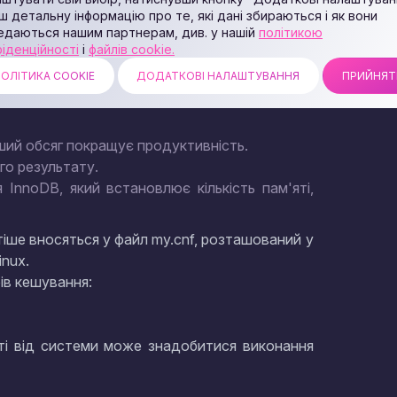
ючає в себе кілька напрямків: кешування,
ш детальну інформацію про те, які дані збираються і як вони
едаються нашим партнерам, див. у нашій
політикою
іденційності
і
файлів cookie.
сто запитуються, що знижує навантаження на
ОЛІТИКА COOKIE
ДОДАТКОВІ НАЛАШТУВАННЯ
ПРИЙНЯТ
сок основних параметрів для налаштування
ьший обсяг покращує продуктивність.
го результату.
 InnoDB, який встановлює кількість пам'яті,
іше вносяться у файл my.cnf, розташований у
inux.
ів кешування:
ті від системи може знадобитися виконання