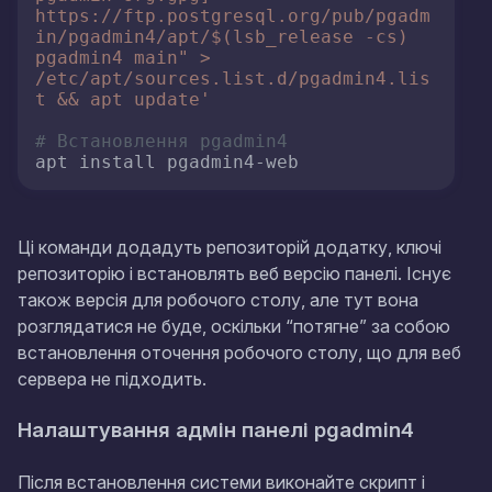
https://ftp.postgresql.org/pub/pgadm
in/pgadmin4/apt/$(lsb_release -cs) 
pgadmin4 main" > 
/etc/apt/sources.list.d/pgadmin4.lis
t && apt update'
# Встановлення pgadmin4
apt install pgadmin4-web
Ці команди додадуть репозиторій додатку, ключі
репозиторію і встановлять веб версію панелі. Існує
також версія для робочого столу, але тут вона
розглядатися не буде, оскільки “потягне” за собою
встановлення оточення робочого столу, що для веб
сервера не підходить.
Налаштування адмін панелі pgadmin4
Після встановлення системи виконайте скрипт і