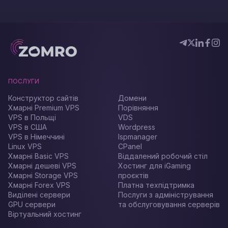
ПОСЛУГИ
Конструктор сайтів
Домени
Хмарні Premium VPS
Порівняння
VPS в Польщі
VDS
VPS в США
Wordpress
VPS в Німеччині
Ispmanager
Linux VPS
CPanel
Хмарні Basic VPS
Віддалений робочий стіл
Хмарні дешеві VPS
Хостинг для iGaming
Хмарні Storage VPS
проєктів
Хмарні Forex VPS
Платна техпідтримка
Виділені сервери
Послуги з адміністрування
GPU сервери
та обслуговування серверів
Віртуальний хостинг