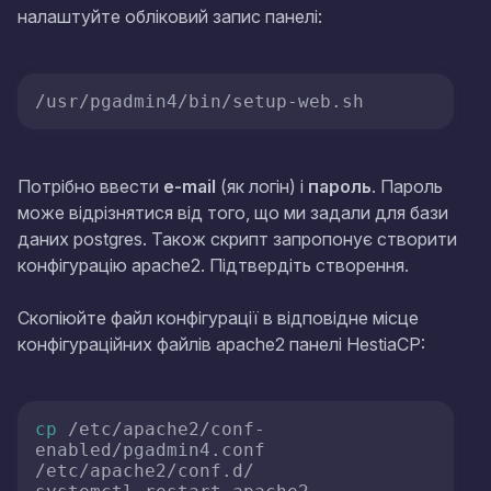
налаштуйте обліковий запис панелі:
/usr/pgadmin4/bin/setup-web.sh
Потрібно ввести
e-mail
(як логін) і
пароль
. Пароль
може відрізнятися від того, що ми задали для бази
даних postgres. Також скрипт запропонує створити
конфігурацію apache2. Підтвердіть створення.
Скопіюйте файл конфігурації в відповідне місце
конфігураційних файлів apache2 панелі HestiaCP:
cp
 /etc/apache2/conf-
enabled/pgadmin4.conf 
/etc/apache2/conf.d/
