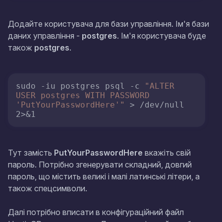
Додайте користувача для бази управління. Ім'я бази
даних управління -
postgres
. Ім'я користувача буде
також
postgres
.
sudo -iu postgres psql -c 
"ALTER 
USER postgres WITH PASSWORD 
'PutYourPasswordHere'"
 > /dev/null 
2>&1
Тут замість
PutYourPasswordHere
вкажіть свій
пароль. Потрібно згенерувати складний, довгий
пароль, що містить великі і малі латинські літери, а
також спецсимволи.
Далі потрібно вписати в конфігураційний файл