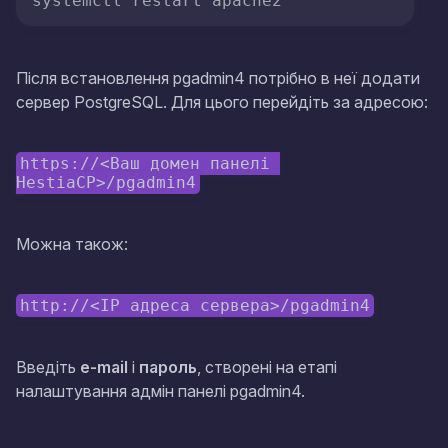
systemctl restart apache2
Після встановлення pgadmin4 потрібно в неї додати
сервер PostgreSQL. Для цього перейдіть за адресою:
https://<Ваш домен панелі 
HestiaCP>/pgadmin4
Можна також:
http://<IP адреса сервера>/pgadmin4
Введіть
e-mail
і
пароль
, створені на етапі
налаштування адмін панелі pgadmin4.