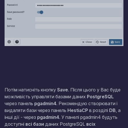
Потім натисніть кнопку
Save
. Після цього у Вас буде
можливість управляти базами даних
PostgreSQL
через панель
pgadmin4
. Рекомендую створювати і
видаляти бази через панель
HestiaCP
в розділі
DB
, а
інші дії - через
pgadmin4
. У панелі pgadmin4 будуть
доступні
всі бази
даних PostgreSQL
всіх