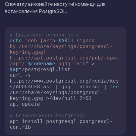
Спочатку виконайте наступні команди для
встановлення PostgreSQL.
# Додавання репозиторію
echo
"deb [arch=
$ARCH
 signed-
by=/usr/share/keyrings/postgresql-
keyring.gpg] 
https://apt.postgresql.org/pub/repos
/apt/ 
$codename
-pgdg main"
 > 
$apt
/postgresql.list

curl -s 
https://www.postgresql.org/media/key
s/ACCC4CF8.asc | gpg --dearmor | 
tee
/usr/share/keyrings/postgresql-
keyring.gpg >/dev/null 2>&1

apt update

# Встановлення PostgreSQL
apt install postgresql postgresql-
contrib