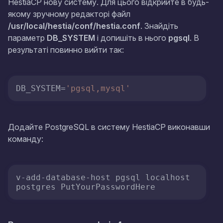
HestiaCP нову систему. Для цього відкрийте в будь-
якому зручному редакторі файл
/usr/local/hestia/conf/hestia.conf
. Знайдіть
параметр
DB_SYSTEM
і допишіть в нього
pgsql
. В
результаті повинно вийти так:
DB_SYSTEM
=
'pgsql,mysql'
Додайте PostgreSQL в систему HestiaCP виконавши
команду:
v-add-database-host pgsql localhost 
postgres PutYourPasswordHere