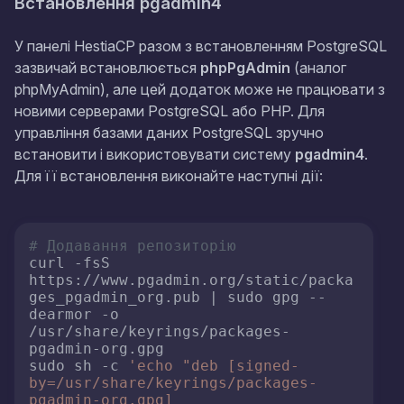
Встановлення pgadmin4
У панелі HestiaCP разом з встановленням PostgreSQL
зазвичай встановлюється
phpPgAdmin
(аналог
phpMyAdmin), але цей додаток може не працювати з
новими серверами PostgreSQL або PHP. Для
управління базами даних PostgreSQL зручно
встановити і використовувати систему
pgadmin4
.
Для її встановлення виконайте наступні дії:
# Додавання репозиторію
curl -fsS 
https://www.pgadmin.org/static/packa
ges_pgadmin_org.pub | sudo gpg --
dearmor -o 
/usr/share/keyrings/packages-
pgadmin-org.gpg

sudo sh -c 
'echo "deb [signed-
by=/usr/share/keyrings/packages-
pgadmin-org.gpg] 