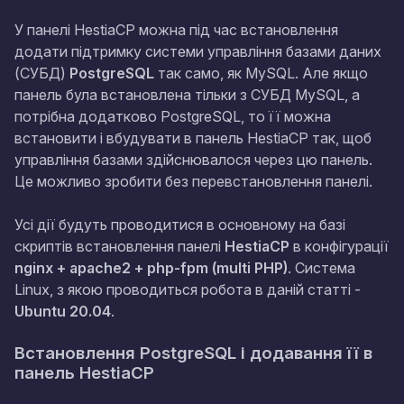
У панелі HestiaCP можна під час встановлення
додати підтримку системи управління базами даних
(СУБД)
PostgreSQL
так само, як MySQL. Але якщо
панель була встановлена тільки з СУБД MySQL, а
потрібна додатково PostgreSQL, то її можна
встановити і вбудувати в панель HestiaCP так, щоб
управління базами здійснювалося через цю панель.
Це можливо зробити без перевстановлення панелі.
Усі дії будуть проводитися в основному на базі
скриптів встановлення панелі
HestiaCP
в конфігурації
nginx + apache2 + php-fpm (multi PHP)
. Система
Linux, з якою проводиться робота в даній статті -
Ubuntu 20.04
.
Встановлення PostgreSQL і додавання її в
панель HestiaCP