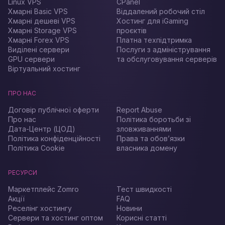
Linux VPS
CPanel
Хмарні Basic VPS
Віддалений робочий стіл
Хмарні дешеві VPS
Хостинг для iGaming
Хмарні Storage VPS
проєктів
Хмарні Forex VPS
Платна техпідтримка
Виділені сервери
Послуги з адміністрування
GPU сервери
та обслуговування серверів
Віртуальний хостинг
ПРО НАС
Договір публічної оферти
Report Abuse
Про нас
Політика боротьби зі
Дата-Центр (ЦОД)
зловживаннями
Політика конфіденційності
Права та обов’язки
Політика Cookie
власника домену
РЕСУРСИ
Маркетплейс Zomro
Тест швидкості
Акції
FAQ
Реселінг хостингу
Новини
Сервери та хостинг оптом
Корисні статті