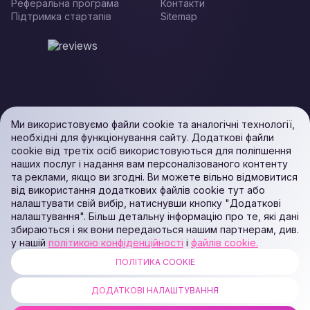
Реферальна програма
Контакти
Підтримка стартапів
Sitemap
Ми використовуємо файли cookie та аналогічні технології,
необхідні для функціонування сайту. Додаткові файли
cookie від третіх осіб використовуються для поліпшення
наших послуг і надання вам персоналізованого контенту
та реклами, якщо ви згодні. Ви можете вільно відмовитися
від використання додаткових файлів cookie тут або
налаштувати свій вибір, натиснувши кнопку "Додаткові
налаштування". Більш детальну інформацію про те, які дані
збираються і як вони передаються нашим партнерам, див.
у нашій
політикою конфіденційності
і
файлів cookie.
ПОЛІТИКА COOKIE
ALL RIGHTS RESERVED. Podaon SIA (Id: 40103450338) & WEEM TECH
LLC (Id: 2641101077454) & OMRO LLC (Id: 9701251087 /
ДОДАТКОВІ НАЛАШТУВАННЯ
1237700398374)