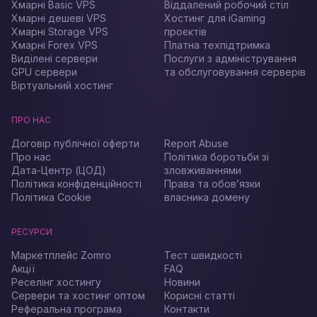
Хмарні Basic VPS
Віддалений робочий стіл
Хмарні дешеві VPS
Хостинг для iGaming
Хмарні Storage VPS
проєктів
Хмарні Forex VPS
Платна техпідтримка
Виділені сервери
Послуги з адміністрування
GPU сервери
та обслуговування серверів
Віртуальний хостинг
ПРО НАС
Договір публічної оферти
Report Abuse
Про нас
Політика боротьби зі
Дата-Центр (ЦОД)
зловживаннями
Політика конфіденційності
Права та обов’язки
Політика Cookie
власника домену
РЕСУРСИ
Маркетплейс Zomro
Тест швидкості
Акції
FAQ
Реселінг хостингу
Новини
Сервери та хостинг оптом
Корисні статті
Реферальна програма
Контакти