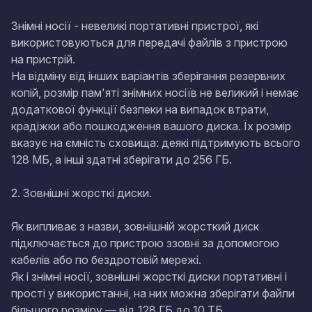
Знімні носії - невеликі портативні пристрої, які
використовуються для передачі файлів з пристрою
на пристрій.
На відміну від інших варіантів зберігання резервних
копій, розмір пам'яті знімних носіїв не великий і немає
додаткової функції безпеки на випадок втрати,
крадіжки або пошкодження вашого диска. Їх розмір
вказує на ємність сховища: деякі підтримують всього
128 МБ, а інші здатні зберігати до 256 ГБ.
2. Зовнішні жорсткі диски.
Як випливає з назви, зовнішній жорсткий диск
підключається до пристрою ззовні за допомогою
кабелів або по бездротовій мережі.
Як і знімні носії, зовнішні жорсткі диски портативні і
прості у використанні, на них можна зберігати файли
більшого розміру — від 128 ГБ до 10 ТБ.