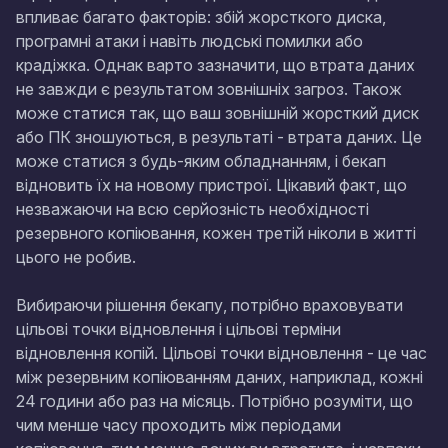
впливає багато факторів: збій жорсткого диска,
програмні атаки і навіть людські помилки або
крадіжка. Однак варто зазначити, що втрата даних
не завжди є результатом зовнішніх загроз. Також
може статися так, що ваш зовнішній жорсткий диск
або ПК зношуються, в результаті - втрата даних. Це
може статися з будь-яким обладнанням, і бекап
відновить їх на новому пристрої. Цікавий факт, що
незважаючи на всю серйозність необхідності
резервного копіювання, кожен третій ніколи в житті
цього не робив.
Вибираючи рішення бекапу, потрібно враховувати
цільові точки відновлення і цільові терміни
відновлення копій. Цільові точки відновлення - це час
між резервним копіюванням даних, наприклад, кожні
24 години або раз на місяць. Потрібно розуміти, що
чим менше часу проходить між періодами