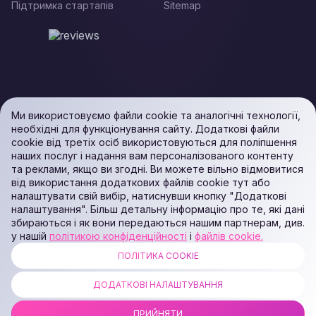
Підтримка стартапів
Sitemap
Ми використовуємо файли cookie та аналогічні технології,
необхідні для функціонування сайту. Додаткові файли
cookie від третіх осіб використовуються для поліпшення
наших послуг і надання вам персоналізованого контенту
та реклами, якщо ви згодні. Ви можете вільно відмовитися
від використання додаткових файлів cookie тут або
налаштувати свій вибір, натиснувши кнопку "Додаткові
налаштування". Більш детальну інформацію про те, які дані
збираються і як вони передаються нашим партнерам, див.
у нашій
політикою конфіденційності
і
файлів cookie.
ПОЛІТИКА COOKIE
ALL RIGHTS RESERVED. Podaon SIA (Id: 40103450338) & WEEM TECH
LLC (Id: 2641101077454) & OMRO LLC (Id: 9701251087 /
ДОДАТКОВІ НАЛАШТУВАННЯ
1237700398374)
ПРИЙНЯТИ