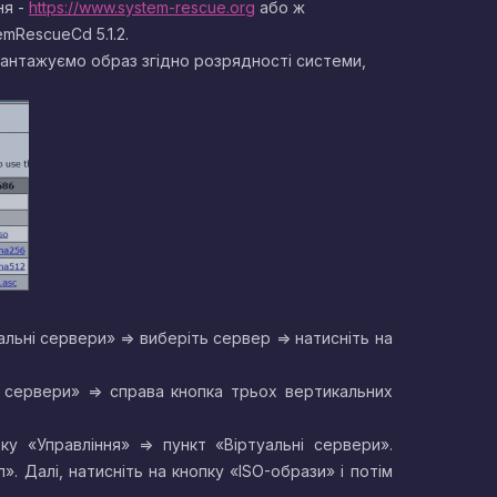
ня -
https://www.system-rescue.org
або ж
mRescueCd 5.1.2.
вантажуємо образ згідно розрядності системи,
альні сервери» => виберіть сервер => натисніть на
ні сервери» => справа кнопка трьох вертикальних
у «Управління» => пункт «Віртуальні сервери».
». Далі, натисніть на кнопку «ISO-образи» і потім