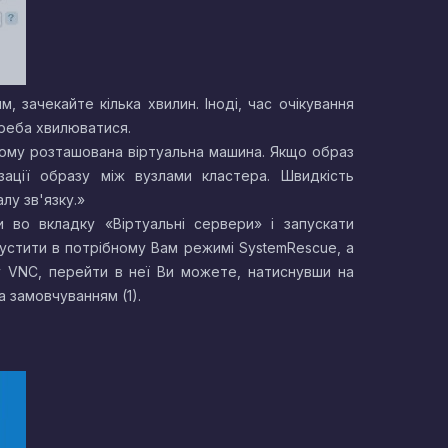
, зачекайте кілька хвилин. Іноді, час очікування
треба хвилюватися.
кому розташована віртуальна машина. Якщо образ
зації образу між вузлами кластера. Швидкість
лу зв'язку.»
 во вкладку «Віртуальні сервери» і запускати
пустити в потрібному Вам режимі SystemRescue, а
ку VNC, перейти в неї Ви можете, натиснувши на
а замовчуванням (1).