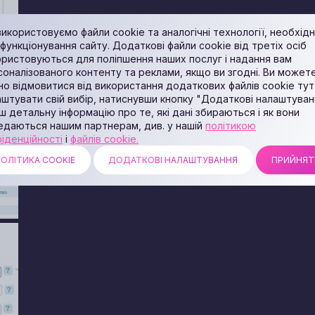
икористовуємо файли cookie та аналогічні технології, необхідн
функціонування сайту. Додаткові файли cookie від третіх осіб
ористовуються для поліпшення наших послуг і надання вам
соналізованого контенту та реклами, якщо ви згодні. Ви может
но відмовитися від використання додаткових файлів cookie тут
штувати свій вибір, натиснувши кнопку "Додаткові налаштуван
ш детальну інформацію про те, які дані збираються і як вони
искаємо на кнопку «Диски», підключаємо щойно
едаються нашим партнерам, див. у нашій
політикою
іденційності
і
файлів cookie.
ОЛІТИКА COOKIE
ДОДАТКОВІ НАЛАШТУВАННЯ
ПРИЙНЯТ