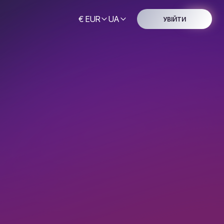
€ EUR
UA
УВІЙТИ