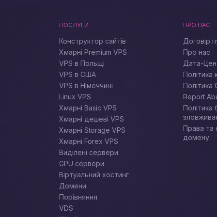
ПОСЛУГИ
ПРО НАС
Конструктор сайтів
Договір п
Хмарні Premium VPS
Про нас
VPS в Польщі
Дата-Цен
VPS в США
Політика 
VPS в Німеччині
Політика 
Linux VPS
Report Ab
Хмарні Basic VPS
Політика 
зловжива
Хмарні дешеві VPS
Права та 
Хмарні Storage VPS
домену
Хмарні Forex VPS
Виділені сервери
GPU сервери
Віртуальний хостинг
Домени
Порівняння
VDS