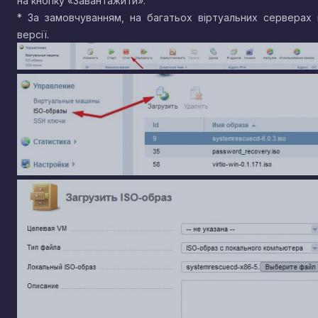
на кнопку «Завантажити».
* За замовчуванням, на багатьох віртуальних серверах
версії.