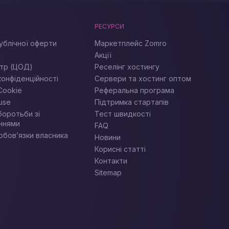
РЕСУРСИ
ублічної оферти
Маркетплейс Zomro
Акції
тр (ЦОД)
Реселінг хостингу
конфіденційності
Сервери та хостинг оптом
Cookie
Реферальна програма
use
Підтримка стартапів
боротьби зі
Тест швидкості
ннями
FAQ
обов’язки власника
Новини
Корисні статті
Контакти
Sitemap