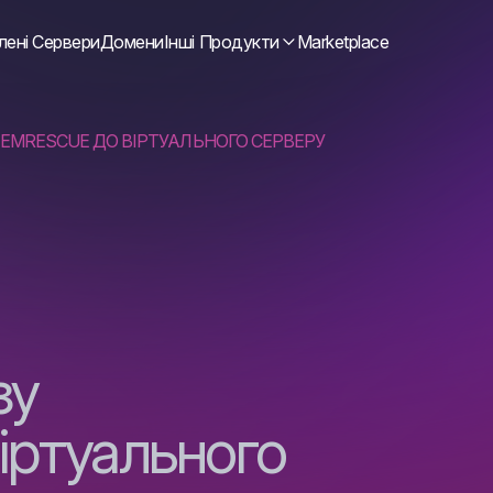
лені Сервери
Домени
Інші Продукти
Marketplace
EMRESCUE ДО ВІРТУАЛЬНОГО СЕРВЕРУ
зу
іртуального