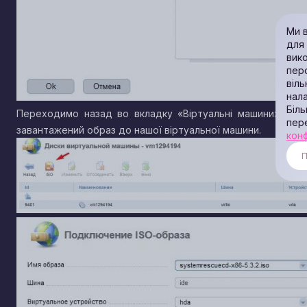
Ми в
для 
вик
пер
віль
нала
Біль
Переходимо назад во вкладку «Віртуальні машини», нат
пер
завантажений образ до нашої віртуальної машини.
конф
П