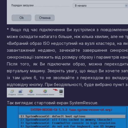
* Якщо під час підключення Ви зустрілися з повідомленням
може складати набагато більше, ніж кілька хвилин, але не 
«Вибраний образ ISO недоступний на вузлі кластера, на я
завантажений недавно, зачекайте завершення синхроні
синхронізації залежить від розміру образу і параметрів кана
Після того, як Ви підключили образ, можна переходити
віртуальну машину. Зверніть увагу, що якщо Ви хочете за
їх там цілих 6, то не зволікайте з переходом во вклад
відповідну кнопку. При бездіяльності, буде вибрано пункт з
Так виглядає стартовий екран SystemRescue.