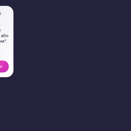
і
е
 або
ня".
И