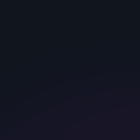
“Basic”.
хостинг
тариф,
Неплохой
быстро,
проконсультир
баланс
помогла тех.
овали по
технических
поддержка.
работе с
характеристик.
Сам сервер
панелью
Быстрая
активировали
управления.
скорость SSD
за минуту.
Сбоев в работе
NVMe дисков,
Падений не
пока не было,
которые
было.
загружается
обеспечивают
Рекомендую!”
все быстро.”
быстроту
wancely
Ruiz Adore
отклика
Sweden
Spain
данных.
Классные цены
за такие
конфигурации.”
Власов
1 /
Сергей
3
Romania