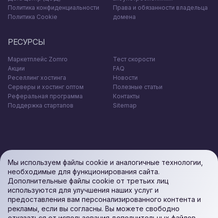
Политика конфиденциальности
Права и обязанности владельца
Политика Cookie
домена
РЕСУРСЫ
Маркетплейс Zomro
Тест скорости
Акции
FAQ
Реселлинг хостинга
Новости
Серверы и хостинг оптом
Полезные статьи
Реферальная программа
Контакты
Поддержка стартапов
Sitemap
Мы используем файлы cookie и аналогичные технологии,
необходимые для функционирования сайта.
Дополнительные файлы cookie от третьих лиц
используются для улучшения наших услуг и
предоставления вам персонализированного контента и
рекламы, если вы согласны. Вы можете свободно
отказаться от использования дополнительных файлов