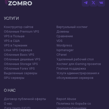
УСЛУГИ
Конструктор сайтов
Виртуальный хостинг
Облачные Premium VPS
Домены
VPS в Польше
Сравнение
VPS в США
VDS
VPS в Германии
Wordpress
Linux VPS Сервера
Ispmanager
Облачные Basic VPS
CPanel
Облачные дешевые VPS
Удаленный рабочий стол
Облачные Storage VPS
Хостинг для iGaming проектов
Облачные Forex VPS
Платная поддержка
Выделенные серверы
Услуги администрирования и
GPU серверы
обслуживания серверов
О НАС
Договор публичной оферты
Report Abuse
О нас
Политика по борьбе со
Дата Центр (ЦОД)
злоупотреблениями