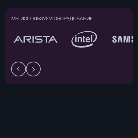
МЫ ИСПОЛЬЗУЕМ ОБОРУДОВАНИЕ:
“Арендовал
“Мигрировал
“Купил облако.
облачный
на этот
Специалисты
сервер, тариф
облачный
подобрали