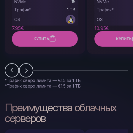
NVMe
15
NVMe
Трафик*
1 TB
Трафик*
OS
OS
7.95€
13.95€
КУПИТЬ
КУПИТЬ
*Трафик сверх лимита — €1.5 за 1 ТБ.
*Трафик сверх лимита — €1.5 за 1 ТБ.
Преимущества облачных
серверов