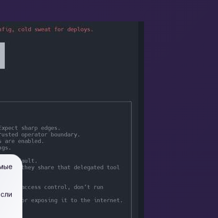
имые
если