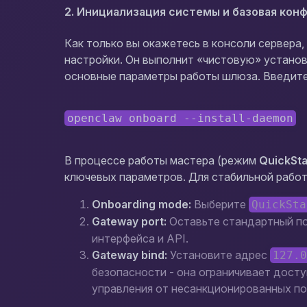
2. Инициализация системы и базовая кон
Как только вы окажетесь в консоли сервера
настройки. Он выполнит «чистовую» установ
основные параметры работы шлюза. Введите
openclaw onboard --install-daemon
В процессе работы мастера (режим
QuickSta
ключевых параметров. Для стабильной рабо
Onboarding mode:
Выберите
QuickSta
Gateway port:
Оставьте стандартный п
интерфейса и API.
Gateway bind:
Установите адрес
127.
безопасности - она ограничивает досту
управления от несанкционированных по