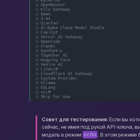
Совет для тестирования:
Если вы хот
сейчас, не имея под рукой API-ключа, 
модель в режим
. В этом режиме
echo