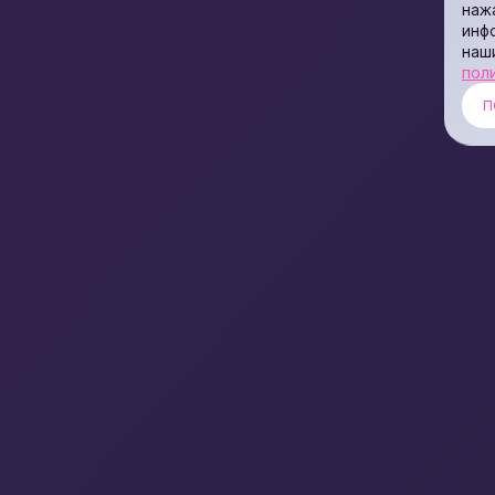
наж
инф
наш
пол
П