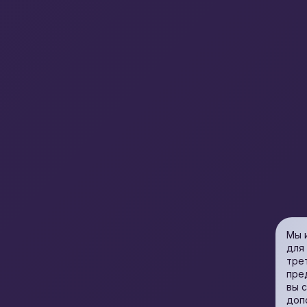
Мы 
для
тре
пре
вы 
доп