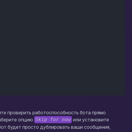
ите проверить работоспособность бота прямо
выберите опцию
или установите
Skip for now
 бот будет просто дублировать ваши сообщения,