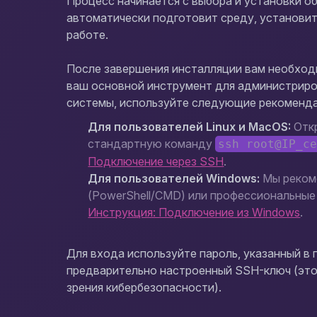
Процесс начинается с выбора и установки о
автоматически подготовит среду, установит
работе.
После завершения инсталляции вам необход
ваш основной инструмент для администриро
системы, используйте следующие рекоменд
Для пользователей Linux и MacOS:
Откр
стандартную команду
ssh root@IP_с
Подключение через SSH
.
Для пользователей Windows:
Мы реком
(PowerShell/CMD) или профессиональные 
Инструкция: Подключение из Windows
.
Для входа используйте пароль, указанный в 
предварительно настроенный SSH-ключ (это
зрения кибербезопасности).