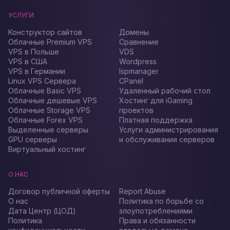
УСЛУГИ
Конструктор сайтов
Домены
Облачные Premium VPS
Сравнение
VPS в Польше
VDS
VPS в США
Wordpress
VPS в Германии
Ispmanager
Linux VPS Сервера
CPanel
Облачные Basic VPS
Удаленный рабочий стол
Облачные дешевые VPS
Хостинг для iGaming
Облачные Storage VPS
проектов
Облачные Forex VPS
Платная поддержка
Выделенные серверы
Услуги администрирования
GPU серверы
и обслуживания серверов
Виртуальный хостинг
О НАС
Договор публичной оферты
Report Abuse
О нас
Политика по борьбе со
Дата Центр (ЦОД)
злоупотреблениями
Политика
Права и обязанности