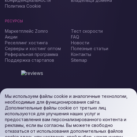
конфиденциальности
владельца домена
Политика Cookie
РЕСУРСЫ
Маркетплейс Zomro
Тест скорости
Акции
FAQ
Реселлинг хостинга
Новости
Серверы и хостинг оптом
Полезные статьи
Реферальная программа
Контакты
Поддержка стартапов
Sitemap
Мы используем файлы cookie и аналогичные технологии,
необходимые для функционирования сайта.
Дополнительные файлы cookie от третьих лиц
используются для улучшения наших услуг и
предоставления вам персонализированного контента и
рекламы, если вы согласны. Вы можете свободно
отказаться от использования дополнительных файлов
cookie здесь или настроить свой выбор, нажав кнопку