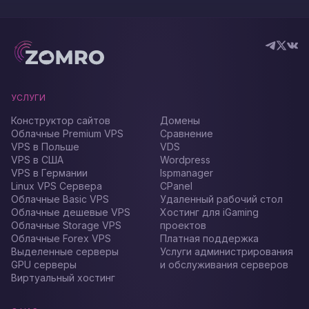
УСЛУГИ
Конструктор сайтов
Домены
Облачные Premium VPS
Сравнение
VPS в Польше
VDS
VPS в США
Wordpress
VPS в Германии
Ispmanager
Linux VPS Сервера
CPanel
Облачные Basic VPS
Удаленный рабочий стол
Облачные дешевые VPS
Хостинг для iGaming
Облачные Storage VPS
проектов
Облачные Forex VPS
Платная поддержка
Выделенные серверы
Услуги администрирования
GPU серверы
и обслуживания серверов
Виртуальный хостинг