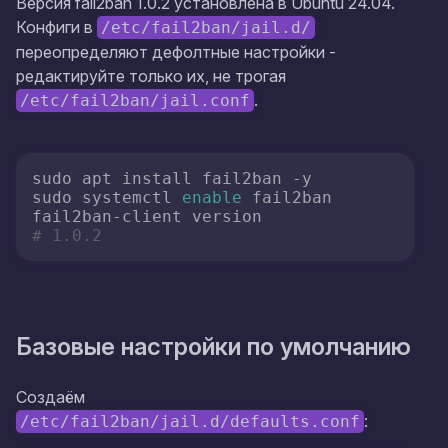
Версия fail2ban 1.0.2 установлена в Ubuntu 24.04.
Конфиги в
/etc/fail2ban/jail.d/
переопределяют дефолтные настройки -
редактируйте только их, не трогая
.
/etc/fail2ban/jail.conf
sudo apt install fail2ban -y

sudo systemctl 
enable
 fail2ban

# 1.0.2
Базовые настройки по умолчанию
Создаём
:
/etc/fail2ban/jail.d/defaults.conf