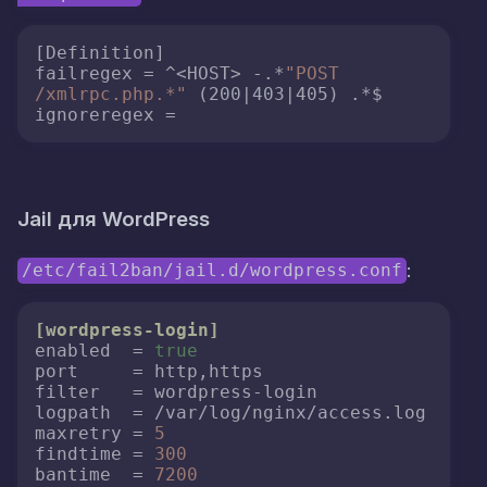
[Definition]

failregex = ^<HOST> -.*
"POST 
/xmlrpc.php.*"
 (200|403|405) .*$

ignoreregex =
Jail для WordPress
:
/etc/fail2ban/jail.d/wordpress.conf
[wordpress-login]
enabled
  = 
true
port
filter
logpath
maxretry
 = 
5
findtime
 = 
300
bantime
  = 
7200