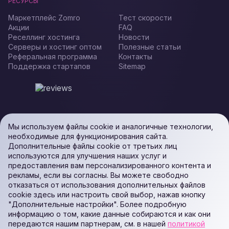
РЕСУРСЫ
Маркетплейс Zomro
Тест скорости
Акции
FAQ
Реселлинг хостинга
Новости
Серверы и хостинг оптом
Полезные статьи
Реферальная программа
Контакты
Поддержка стартапов
Sitemap
Мы используем файлы cookie и аналогичные технологии,
необходимые для функционирования сайта.
Дополнительные файлы cookie от третьих лиц
используются для улучшения наших услуг и
предоставления вам персонализированного контента и
рекламы, если вы согласны. Вы можете свободно
отказаться от использования дополнительных файлов
cookie здесь или настроить свой выбор, нажав кнопку
"Дополнительные настройки". Более подробную
информацию о том, какие данные собираются и как они
передаются нашим партнерам, см. в нашей
политикой