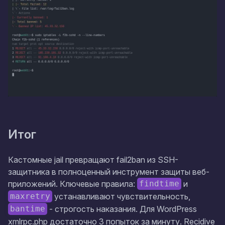
Итог
Кастомные jail превращают fail2ban из SSH-
защитника в полноценный инструмент защиты веб-
приложений. Ключевые правила:
и
findtime
устанавливают чувствительность,
maxretry
- строгость наказания. Для WordPress
bantime
xmlrpc.php достаточно 3 попыток за минуту. Recidive