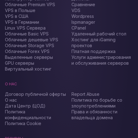
Облачные Premium VPS
Сравнение
VPS в Польше
VDS
VPS в США
Wordpress
VPS в Германии
Ispmanager
Linux VPS Сервера
CPanel
Облачные Basic VPS
Удаленный рабочий стол
Облачные дешевые VPS
Хостинг для iGaming
Облачные Storage VPS
проектов
Облачные Forex VPS
Платная поддержка
Выделенные серверы
Услуги администрирования
GPU серверы
и обслуживания серверов
Виртуальный хостинг
О НАС
Договор публичной оферты
Report Abuse
О нас
Политика по борьбе со
Дата Центр (ЦОД)
злоупотреблениями
Политика
Права и обязанности
конфиденциальности
владельца домена
Политика Cookie