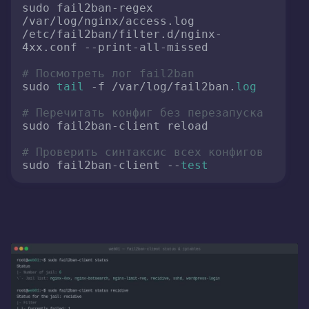
sudo fail2ban-regex 
/var/log/nginx/access.log 
/etc/fail2ban/filter.d/nginx-
4xx.conf --print-all-missed

# Посмотреть лог fail2ban
sudo 
tail
 -f /var/log/fail2ban.
log
# Перечитать конфиг без перезапуска
sudo fail2ban-client reload

# Проверить синтаксис всех конфигов
sudo fail2ban-client --
test