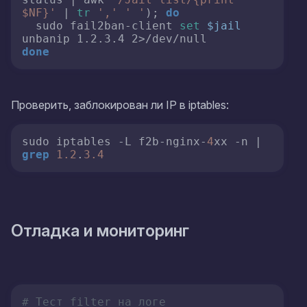
$NF}'
 | 
tr
','
' '
); 
do
  sudo fail2ban-client 
set
$jail
done
Проверить, заблокирован ли IP в iptables:
sudo iptables -L f2b-nginx-
4
xx -n | 
grep
1.2
.
3.4
Отладка и мониторинг
# Тест filter на логе