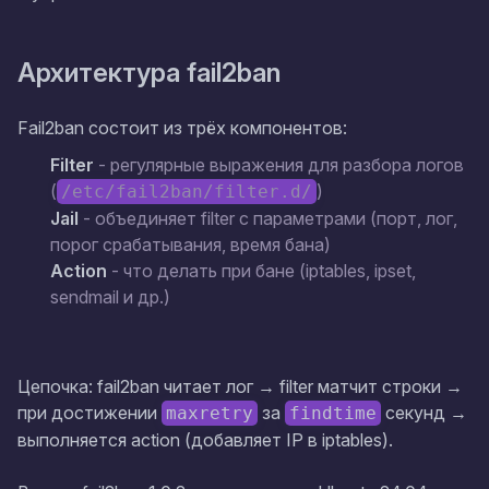
Архитектура fail2ban
Fail2ban состоит из трёх компонентов:
Filter
- регулярные выражения для разбора логов
(
)
/etc/fail2ban/filter.d/
Jail
- объединяет filter с параметрами (порт, лог,
порог срабатывания, время бана)
Action
- что делать при бане (iptables, ipset,
sendmail и др.)
Цепочка: fail2ban читает лог → filter матчит строки →
при достижении
за
секунд →
maxretry
findtime
выполняется action (добавляет IP в iptables).