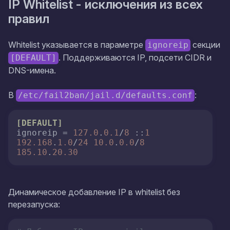
IP Whitelist - исключения из всех
правил
Whitelist указывается в параметре
секции
ignoreip
. Поддерживаются IP, подсети CIDR и
[DEFAULT]
DNS-имена.
В
:
/etc/fail2ban/jail.d/defaults.conf
[DEFAULT]
ignoreip
 = 
127.0
.
0.1
/
8
 ::
1
192.168
.
1.0
/
24
10.0
.
0.0
/
8
185.10
.
20.30
Динамическое добавление IP в whitelist без
перезапуска: