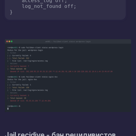
    access_log off;

    log_not_found off;

}
Jail recidive - бан рецидивистов