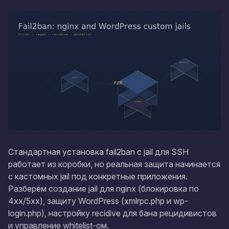
Стандартная установка fail2ban с jail для SSH
работает из коробки, но реальная защита начинается
с кастомных jail под конкретные приложения.
Разберём создание jail для nginx (блокировка по
4xx/5xx), защиту WordPress (xmlrpc.php и wp-
login.php), настройку recidive для бана рецидивистов
и управление whitelist-ом.