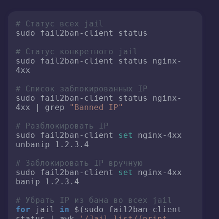
# Статус всех jail
sudo fail2ban-client status

# Статус конкретного jail
sudo fail2ban-client status nginx-
4xx

# Список заблокированных IP
sudo fail2ban-client status nginx-
4xx | grep 
"Banned IP"
# Разблокировать IP
sudo fail2ban-client 
set
 nginx-4xx 
unbanip 1.2.3.4

# Заблокировать IP вручную
sudo fail2ban-client 
set
 nginx-4xx 
banip 1.2.3.4

# Убрать IP из бана во всех jail
for
 jail 
in
 $(sudo fail2ban-client 
status | awk 
'/Jail list/{print 