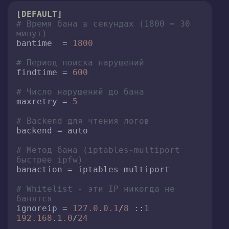
[DEFAULT]
# Время бана в секундах (1800 = 30 
минут)
bantime
  = 
1800
# Период поиска нарушений
findtime
 = 
600
# Число нарушений до бана
maxretry
 = 
5
# Backend для чтения логов
backend
 = auto

# Метод бана (iptables-multiport 
быстрее ipfw)
banaction
 = iptables-multiport

# Whitelist - эти IP никогда не 
банятся
ignoreip
 = 
127.0
.
0.1
/
8
 ::
1
192.168
.
1.0
/
24