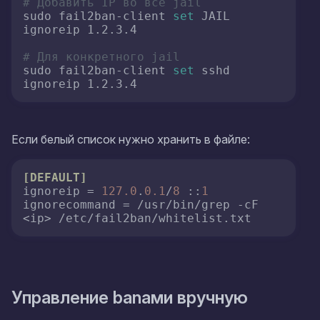
# Добавить IP во все jail
sudo fail2ban-client 
set
 JAIL 
ignoreip 1.2.3.4

# Для конкретного jail
sudo fail2ban-client 
set
 sshd 
ignoreip 1.2.3.4
Если белый список нужно хранить в файле:
[DEFAULT]
ignoreip
 = 
127.0
.
0.1
/
8
 ::
1
ignorecommand
 = /usr/bin/grep -cF 
<ip> /etc/fail2ban/whitelist.txt
Управление banами вручную