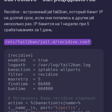
Recidive - встроенный jail fail2ban, который банит IP
на долгий срок, если они попались в другие jail
несколько раз. IP банится на 1 неделю при 5
срабатываниях за 1 день.
:
/etc/fail2ban/jail.d/recidive.conf
[recidive]

enabled   = true

logpath   = /var/log/fail2ban.log

banaction = iptables-allports

filter    = recidive

maxretry  = 5

findtime  = 86400

bantime   = 604800

# Логировать баны recidive отдельно
action = %(banaction)s[name=%
(__name__)s, port=
"%(port)s"
, 