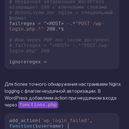
# Неудачная авторизация WordPress 
возвращает 200 с ключевыми словами
# Используем лог nginx + специальный 
формат
failregex = ^<HOST> -.*
"POST /wp-
login.php.*"
 200.*$

# Или через PHP-лог (если доступен)
# failregex = ^<HOST> -.*"POST /wp-
login.php" 200
ignoreregex =
Для более точного обнаружения настраиваем Nginx
logging с флагом неудачной авторизации. В
WordPress добавляем action при неудачном входе
через
:
functions.php
add_action(
'wp_login_failed'
, 
function
(
$username
) {
