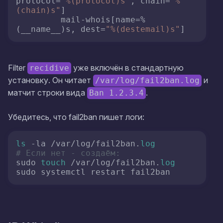
protocol=
"%(protocol)s"
, chain=
"%
(chain)s"
]

         mail-whois[name=%
(__name__)s, dest=
"%(destemail)s"
]
Filter
уже включён в стандартную
recidive
установку. Он читает
и
/var/log/fail2ban.log
матчит строки вида
.
Ban 1.2.3.4
Убедитесь, что fail2ban пишет логи:
ls
 -la /var/log/fail2ban.
log
# Если нет - создаём:
sudo 
touch
 /var/log/fail2ban.
log
sudo systemctl restart fail2ban