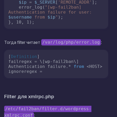
$ip
 = 
$_SERVER
[
'REMOTE_ADDR'
];

    error_log(
"[wp-fail2ban] 
Authentication failure for user: 
$username
 from 
$ip
"
);

}, 10, 1);
Тогда filter читает
:
/var/log/php/error.log
[
Definition
]

failregex = \[wp-fail2ban\] 
Authentication failure.* 
from
 <HOST>

ignoreregex =
Filter для xmlrpc.php
/etc/fail2ban/filter.d/wordpress-
:
xmlrpc.conf