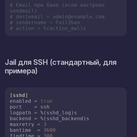
# Email при бане (если настроен 
sendmail)
# destemail = admin@example.com
# sendername = Fail2ban
# action = %(action_mwl)s
Jail для SSH (стандартный, для
примера)
[sshd]
enabled
 = 
true
port
logpath
backend
maxretry
 = 
3
bantime
  = 
3600
findtime
 = 
300