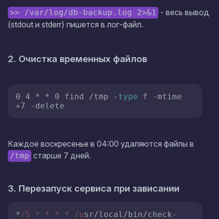
- весь вывод
>> /var/log/db-backup.log 2>&1
(stdout и stderr) пишется в лог-файл.
2. Очистка временных файлов
0 4 * * 0 find /tmp -
type
 f -mtime 
+7 -delete
Каждое воскресенье в 04:00 удаляются файлы в
старше 7 дней.
/tmp
3. Перезапуск сервиса при зависании
*
/5 * * * * /u
sr/local/bin/check-