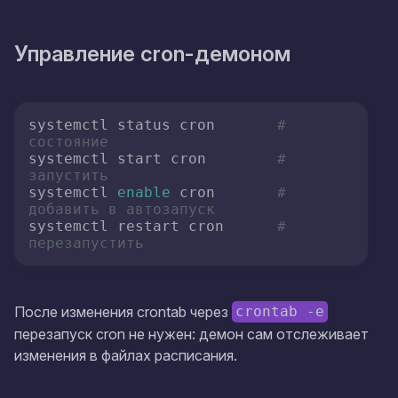
Управление cron-демоном
systemctl status cron       
# 
состояние
systemctl start cron        
# 
запустить
systemctl 
enable
 cron       
# 
добавить в автозапуск
systemctl restart cron      
# 
перезапустить
После изменения crontab через
crontab -e
перезапуск cron не нужен: демон сам отслеживает
изменения в файлах расписания.