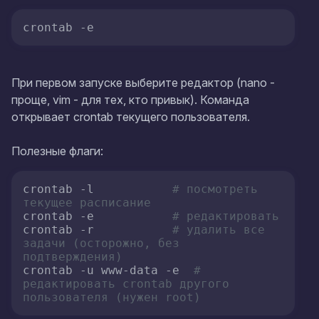
crontab -e
При первом запуске выберите редактор (nano -
проще, vim - для тех, кто привык). Команда
открывает crontab текущего пользователя.
Полезные флаги:
crontab -l           
# посмотреть 
текущее расписание
crontab -e           
# редактировать
crontab -r           
# удалить все 
задачи (осторожно, без 
подтверждения)
crontab -u www-data -e  
# 
редактировать crontab другого 
пользователя (нужен root)