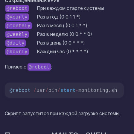
Сокращение
Значение
При каждом старте системы
@reboot
Раз в год (0 0 1 1 *)
@yearly
Раз в месяц (0 0 1 * *)
@monthly
Раз в неделю (0 0 * * 0)
@weekly
Раз в день (0 0 * * *)
@daily
Каждый час (0 * * * *)
@hourly
Пример с
:
@reboot
@reboot
/
usr
/
bin
/
start
-
monitoring.sh
Скрипт запустится при каждой загрузке системы.