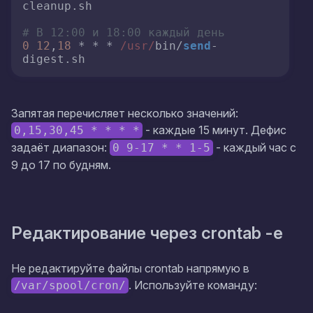
cleanup.sh

# В 12:00 и 18:00 каждый день
0
12
,
18
 * * * 
/usr/
bin/
send
-
digest.sh
Запятая перечисляет несколько значений:
- каждые 15 минут. Дефис
0,15,30,45 * * * *
задаёт диапазон:
- каждый час с
0 9-17 * * 1-5
9 до 17 по будням.
Редактирование через crontab -e
Не редактируйте файлы crontab напрямую в
. Используйте команду:
/var/spool/cron/