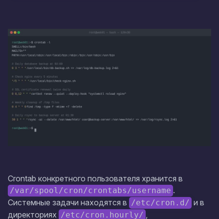
Crontab конкретного пользователя хранится в
.
/var/spool/cron/crontabs/username
Системные задачи находятся в
и в
/etc/cron.d/
директориях
,
/etc/cron.hourly/