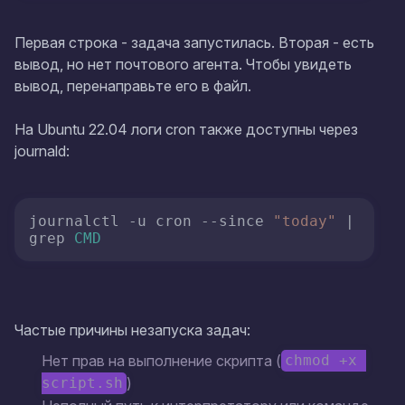
Первая строка - задача запустилась. Вторая - есть
вывод, но нет почтового агента. Чтобы увидеть
вывод, перенаправьте его в файл.
На Ubuntu 22.04 логи cron также доступны через
journald:
journalctl -u cron --since 
"today"
 | 
grep 
CMD
Частые причины незапуска задач:
Нет прав на выполнение скрипта (
chmod +x 
)
script.sh