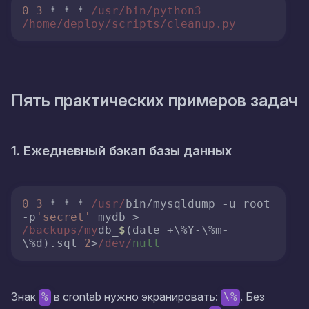
0
3
 * * * 
/usr/bin
/python3 
/home
/deploy/scripts
/cleanup.py
Пять практических примеров задач
1. Ежедневный бэкап базы данных
0
3
 * * * 
/usr/
bin/mysqldump -u root 
-p
'secret'
 mydb > 
/backups/my
db_
$
(date +\%Y-\%m-
\%d).
sql
2
>
/dev/
null
Знак
в crontab нужно экранировать:
. Без
%
\%