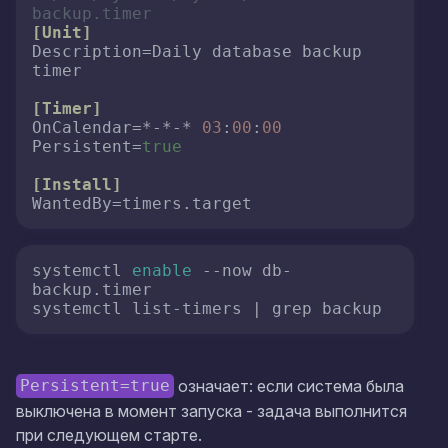
backup.timer
[Unit]
Description
=Daily database backup 
timer

[Timer]
OnCalendar
=*-*-* 
03
:
00
:
00
Persistent
=
true
[Install]
WantedBy
=timers.target
systemctl 
enable
 --now db-
backup.timer

systemctl list-timers | grep backup
означает: если система была
Persistent=true
выключена в момент запуска - задача выполнится
при следующем старте.