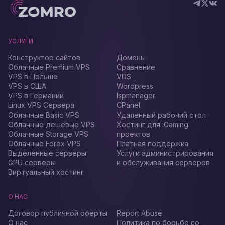
УСЛУГИ
Конструктор сайтов
Домены
Облачные Premium VPS
Сравнение
VPS в Польше
VDS
VPS в США
Wordpress
VPS в Германии
Ispmanager
Linux VPS Сервера
CPanel
Облачные Basic VPS
Удаленный рабочий стол
Облачные дешевые VPS
Хостинг для iGaming
Облачные Storage VPS
проектов
Облачные Forex VPS
Платная поддержка
Выделенные серверы
Услуги администрирования
GPU серверы
и обслуживания серверов
Виртуальный хостинг
О НАС
Договор публичной оферты
Report Abuse
О нас
Политика по борьбе со