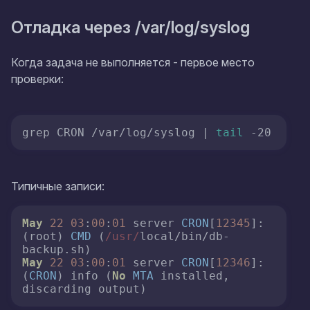
Отладка через /var/log/syslog
Когда задача не выполняется - первое место
проверки:
grep CRON /var/log/syslog | 
tail
 -20
Типичные записи:
May
22
03
:
00
:
01
 server 
CRON
[
12345
]: 
(root) 
CMD
 (
/usr/
local/bin/db-
backup.
sh
May
22
03
:
00
:
01
 server 
CRON
[
12346
]: 
(
CRON
) info (
No
MTA
 installed, 
discarding output)