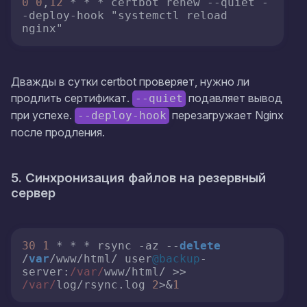
0
0
,
12
 * * * certbot renew 
--quiet
-
-deploy-hook
 "systemctl reload 
nginx"
Дважды в сутки certbot проверяет, нужно ли
продлить сертификат.
подавляет вывод
--quiet
при успехе.
перезагружает Nginx
--deploy-hook
после продления.
5. Синхронизация файлов на резервный
сервер
30
1
 * * * rsync -az --
delete
/
var
/www/html/ user
@backup
-
server
:
/var/
www/html/ >> 
/var/
log/rsync.
log
2
>&
1