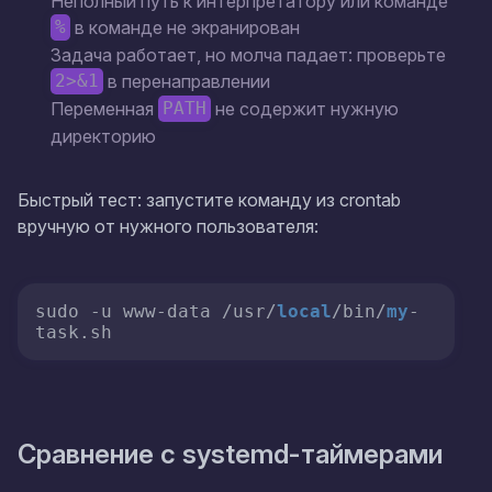
Неполный путь к интерпретатору или команде
в команде не экранирован
%
Задача работает, но молча падает: проверьте
в перенаправлении
2>&1
Переменная
не содержит нужную
PATH
директорию
Быстрый тест: запустите команду из crontab
вручную от нужного пользователя:
sudo -u www-data /usr/
local
/bin/
my
-
task.sh
Сравнение с systemd-таймерами