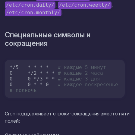
,
,
/etc/cron.daily/
/etc/cron.weekly/
.
/etc/cron.monthly/
Специальные символы и
сокращения
*/5   * * * *   
# каждые 5 минут
0     */2 * * * 
# каждые 2 часа
0     0 */3 * * 
# каждые 3 дня
0     0 * * 0   
# каждое воскресенье 
в полночь
Cron поддерживает строки-сокращения вместо пяти
полей: