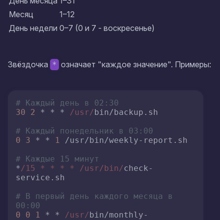
День месяца
1–31
Месяц
1–12
День недели
0–7 (0 и 7 - воскресенье)
Звёздочка
означает "каждое значение". Примеры:
*
# Каждый день в 02:30
30
2
 * * * 
/usr/
bin/backup.sh

# Каждый понедельник в 03:00
0
3
 * * 
1
 /usr/bin/weekly-report.sh

# Каждые 15 минут
*
/15 * * * * /usr
/bin/
check-
service.sh

# В первый день каждого месяца в 
00:00
0
0
1
 * * 
/usr/
bin/monthly-