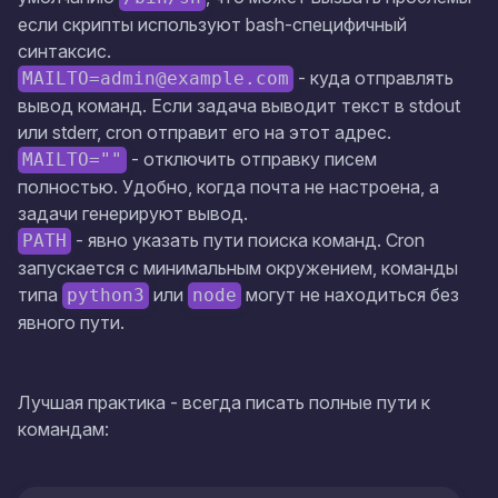
если скрипты используют bash-специфичный
синтаксис.
- куда отправлять
MAILTO=admin@example.com
вывод команд. Если задача выводит текст в stdout
или stderr, cron отправит его на этот адрес.
- отключить отправку писем
MAILTO=""
полностью. Удобно, когда почта не настроена, а
задачи генерируют вывод.
- явно указать пути поиска команд. Cron
PATH
запускается с минимальным окружением, команды
типа
или
могут не находиться без
python3
node
явного пути.
Лучшая практика - всегда писать полные пути к
командам: