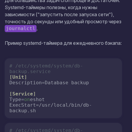
Для большинства задач cron проще и достаточен.
Systemd-таймеры полезны, когда нужны
зависимости ("запустить после запуска сети"),
точность до секунды или удобный просмотр через
.
journalctl
Пример systemd-таймера для ежедневного бэкапа:
# /etc/systemd/system/db-
backup.service
[Unit]
Description
=Database backup

[Service]
Type
=
on
ExecStart
=/usr/local/bin/db-
backup.sh
# /etc/systemd/system/db-