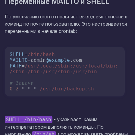
Переменные MAILTO и SHELL
По умолчанию cron отправляет вывод выполненных
команд по почте пользователю. Это настраивается
переменными в начале crontab:
SHELL
=
/bin/bash
MAILTO
=admin
@example
PATH
=
/usr/local
/sbin:/usr
/local/bin
:
/sbin
:/bin
:/usr/sbin
:/usr/bin
# Задачи
0
2
 * * * 
/usr/bin
/backup.sh
- указывает, каким
SHELL=/bin/bash
интерпретатором выполнять команды. По
умолчанию
, что может вызвать проблемы
/bin/sh