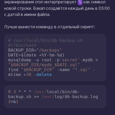
экранирования cron интерпретирует
как символ
%
новой строки. Бэкап создаётся каждый день в 03:00
с датой в имени файла.
Лучше вынести команду в отдельный скрипт:
# /usr/local/bin/db-backup.sh
#!/bin/bash
BACKUP_DIR=
"/backups"
DATE=$(date +%Y-%m-%d)

mysqldump -u root -p
'secret'
 mydb > 
"$BACKUP_DIR/mydb_$DATE.sql"
find 
"$BACKUP_DIR"
 -name 
"*.sql"
 -
mtime +
30
 -
delete
0
3
 * * * 
/usr/
local/bin/db-
backup.
sh
 >> 
/var/
log/db-backup.
log
2
>&
1