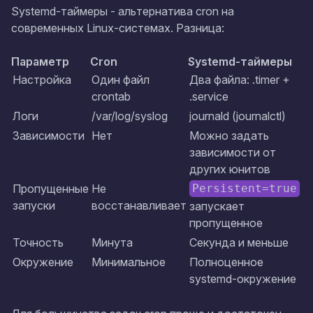
Systemd-таймеры - альтернатива cron на
современных Linux-системах. Разница:
Параметр
Cron
Systemd-таймеры
Настройка
Один файл
Два файла: .timer +
crontab
.service
Логи
/var/log/syslog
journald (journalctl)
Зависимости
Нет
Можно задать
зависимости от
других юнитов
Пропущенные
Не
Persistent=true
запуски
восстанавливает
запускает
пропущенное
Точность
Минута
Секунда и меньше
Окружение
Минимальное
Полноценное
systemd-окружение