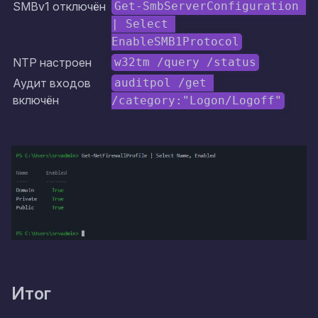
SMBv1 отключён
Get-SmbServerConfiguration 
| Select 
EnableSMB1Protocol
NTP настроен
w32tm /query /status
Аудит входов
auditpol /get 
включён
/category:"Logon/Logoff"
Итог