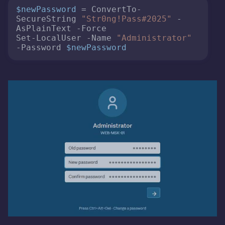
$newPassword
 = ConvertTo-
SecureString 
"Str0ng!Pass#2025"
 -
AsPlainText -Force

Set-LocalUser -Name 
"Administrator"
-Password 
$newPassword