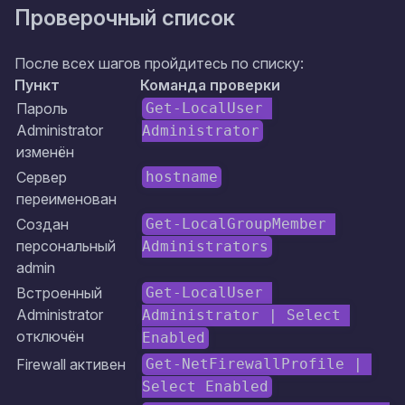
Проверочный список
После всех шагов пройдитесь по списку:
Пункт
Команда проверки
Пароль
Get-LocalUser 
Administrator
Administrator
изменён
Сервер
hostname
переименован
Создан
Get-LocalGroupMember 
персональный
Administrators
admin
Встроенный
Get-LocalUser 
Administrator
Administrator | Select 
отключён
Enabled
Firewall активен
Get-NetFirewallProfile | 
Select Enabled