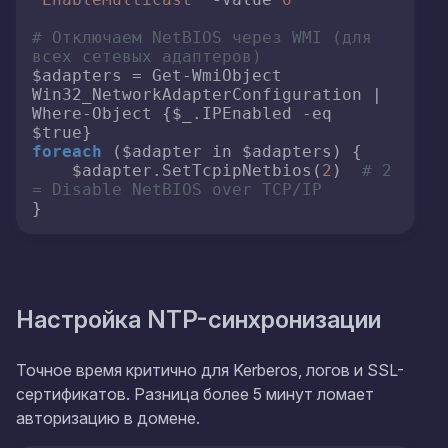
# Отключаем NetBIOS через WMI (для 
всех сетевых адаптеров)
$adapters = Get-WmiObject 
Win32_NetworkAdapterConfiguration | 
Where-Object {$_.IPEnabled -eq 
foreach
 ($adapter in $adapters) {

    $adapter.SetTcpipNetbios(
2
)  
# 2 
= Disable NetBIOS over TCP/IP
}
Настройка NTP-синхронизации
Точное время критично для Kerberos, логов и SSL-
сертификатов. Разница более 5 минут ломает
авторизацию в домене.