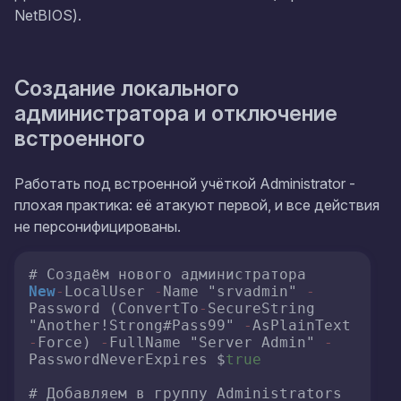
NetBIOS).
Создание локального
администратора и отключение
встроенного
Работать под встроенной учёткой Administrator -
плохая практика: её атакуют первой, и все действия
не персонифицированы.
New
-
LocalUser 
-
Name "srvadmin" 
-
Password (ConvertTo
-
SecureString 
"Another!Strong#Pass99" 
-
AsPlainText 
-
Force) 
-
FullName "Server Admin" 
-
PasswordNeverExpires $
true