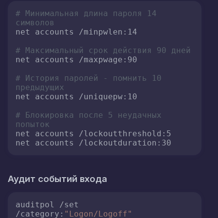
# Минимальная длина пароля 14 
символов
net accounts /minpwlen:14

# Максимальный срок действия 90 дней
net accounts /maxpwage:90

# История паролей - помнить 10 
предыдущих
net accounts /uniquepw:10

# Блокировка после 5 неудачных 
попыток
net accounts /lockoutthreshold:5

net accounts /lockoutduration:30
Аудит событий входа
auditpol /set 
/category:
"Logon/Logoff"