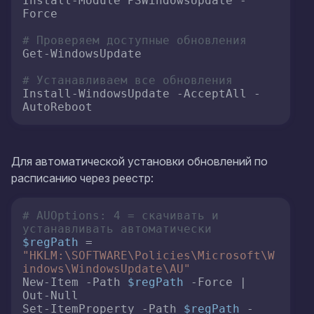
Install-Module PSWindowsUpdate -
Force

# Проверяем доступные обновления
Get-WindowsUpdate

# Устанавливаем все обновления
Install-WindowsUpdate -AcceptAll -
AutoReboot
Для автоматической установки обновлений по
расписанию через реестр:
# AUOptions: 4 = скачивать и 
устанавливать автоматически
$regPath
 = 
"HKLM:\SOFTWARE\Policies\Microsoft\W
indows\WindowsUpdate\AU"
New-Item -Path 
$regPath
 -Force | 
Out-Null

Set-ItemProperty -Path 
$regPath
 -