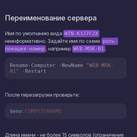
Переименование сервера
Имя по умолчанию вида
WIN-K3J7F2X
неинформативно. Задайте имя по схеме
роль-
, например
.
локация-номер
WEB-MSK-01
Rename-Computer -NewName 
"WEB-MSK-
01"
 -Restart
После перезагрузки проверьте:
$env
:COMPUTERNAME
Длина имени - не более 15 символов (ограничение