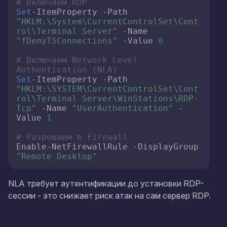
# Включаем RDP
Set
-ItemProperty -Path 
"HKLM:\System\CurrentControlSet\Cont
rol\Terminal Server"
 -Name 
"fDenyTSConnections"
 -Value 
0
# Включаем Network Level 
Authentication (NLA)
Set
-ItemProperty -Path 
"HKLM:\SYSTEM\CurrentControlSet\Cont
rol\Terminal Server\WinStations\RDP-
Tcp"
 -Name 
"UserAuthentication"
 -
Value 
1
# Разрешаем в Firewall
Enable-NetFirewallRule -DisplayGroup 
"Remote Desktop"
NLA требует аутентификации до установки RDP-
сессии - это снижает риск атак на сам сервер RDP.