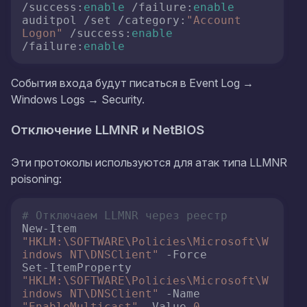
/success:
enable
 /failure:
enable
auditpol /set /category:
"Account 
Logon"
 /success:
enable
/failure:
enable
События входа будут писаться в Event Log →
Windows Logs → Security.
Отключение LLMNR и NetBIOS
Эти протоколы используются для атак типа LLMNR
poisoning:
# Отключаем LLMNR через реестр
New-Item 
"HKLM:\SOFTWARE\Policies\Microsoft\W
indows NT\DNSClient"
 -Force

Set-ItemProperty 
"HKLM:\SOFTWARE\Policies\Microsoft\W
indows NT\DNSClient"
 -Name 
"EnableMulticast"
 -Value 
0