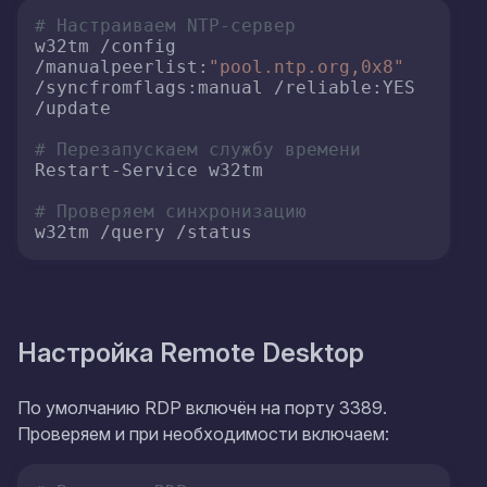
# Настраиваем NTP-сервер
w32tm /config 
/manualpeerlist:
"pool.ntp.org,0x8"
/syncfromflags:manual /reliable:YES 
/update

# Перезапускаем службу времени
Restart-Service w32tm

# Проверяем синхронизацию
w32tm /query /status
Настройка Remote Desktop
По умолчанию RDP включён на порту 3389.
Проверяем и при необходимости включаем: