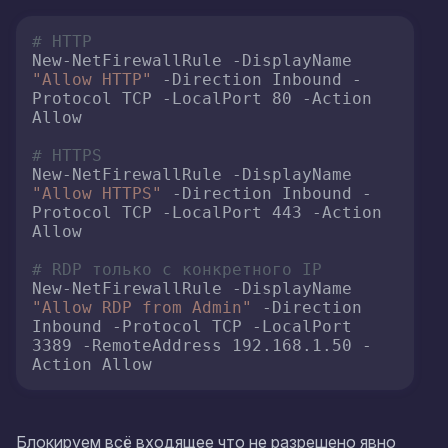
# HTTP
New-NetFirewallRule -DisplayName 
"Allow HTTP"
 -Direction Inbound -
Protocol TCP -LocalPort 80 -Action 
Allow

# HTTPS
New-NetFirewallRule -DisplayName 
"Allow HTTPS"
 -Direction Inbound -
Protocol TCP -LocalPort 443 -Action 
Allow

# RDP только с конкретного IP
New-NetFirewallRule -DisplayName 
"Allow RDP from Admin"
 -Direction 
Inbound -Protocol TCP -LocalPort 
3389 -RemoteAddress 192.168.1.50 -
Action Allow
Блокируем всё входящее что не разрешено явно