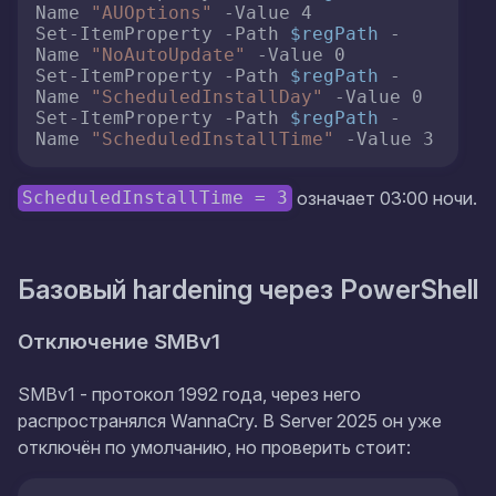
Name 
"AUOptions"
 -Value 4

Set-ItemProperty -Path 
$regPath
 -
Name 
"NoAutoUpdate"
 -Value 0

Set-ItemProperty -Path 
$regPath
 -
Name 
"ScheduledInstallDay"
 -Value 0

Set-ItemProperty -Path 
$regPath
 -
Name 
"ScheduledInstallTime"
 -Value 3
означает 03:00 ночи.
ScheduledInstallTime = 3
Базовый hardening через PowerShell
Отключение SMBv1
SMBv1 - протокол 1992 года, через него
распространялся WannaCry. В Server 2025 он уже
отключён по умолчанию, но проверить стоит: