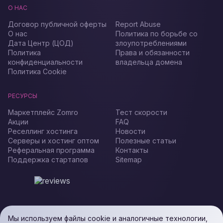
О НАС
Договор публичной оферты
Report Abuse
О нас
Политика по борьбе со
Дата Центр (ЦОД)
злоупотреблениями
Политика
Права и обязанности
конфиденциальности
владельца домена
Политика Cookie
РЕСУРСЫ
Маркетплейс Zomro
Тест скорости
Акции
FAQ
Реселлинг хостинга
Новости
Серверы и хостинг оптом
Полезные статьи
Реферальная программа
Контакты
Поддержка стартапов
Sitemap
Мы используем файлы cookie и аналогичные технологии,