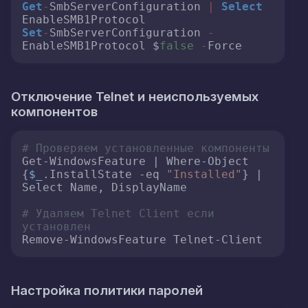
Get
-
SmbServerConfiguration 
|
Select
Set
-
SmbServerConfiguration 
-
EnableSMB1Protocol $
false
-
Force
Отключение Telnet и неиспользуемых
компонентов
# Проверяем установленные компоненты
Get-WindowsFeature | Where-Object 
{
$_
.InstallState -eq 
"Installed"
} | 
Select Name, DisplayName

# Удаляем Telnet Client если 
установлен
Remove-WindowsFeature Telnet-Client
Настройка политики паролей