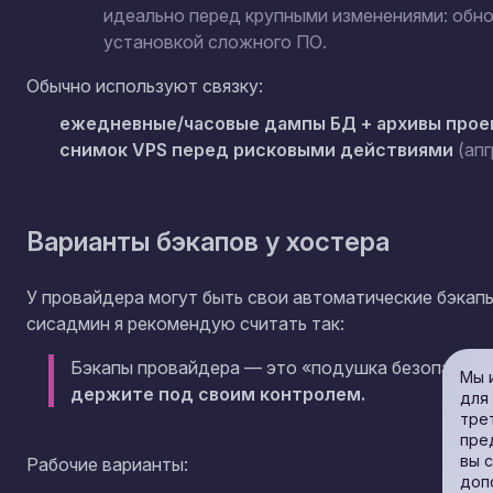
идеально перед крупными изменениями: обно
установкой сложного ПО.
Обычно используют связку:
ежедневные/часовые дампы БД + архивы прое
снимок VPS перед рисковыми действиями
(апг
Варианты бэкапов у хостера
У провайдера могут быть свои автоматические бэкапы 
сисадмин я рекомендую считать так:
Бэкапы провайдера — это «подушка безопаснос
Мы 
держите под своим контролем.
для
тре
пре
вы 
Рабочие варианты:
доп