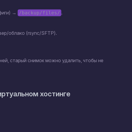
нфиги) →
.
/backup/files/
ер/облако (rsync/SFTP).
ней, старый снимок можно удалить, чтобы не
виртуальном хостинге