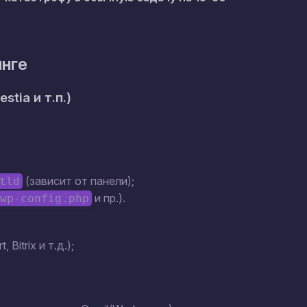
инге
tia и т.п.)
(зависит от панели);
tld
и пр.).
wp-config.php
itrix и т.д.);