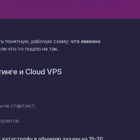
ать понятную, рабочую схему:
что именно
если что‑то пошло не так.
инге и Cloud VPS
ы не стартуют;
рузится.
 катастрофу в обычную задачу на 15–30