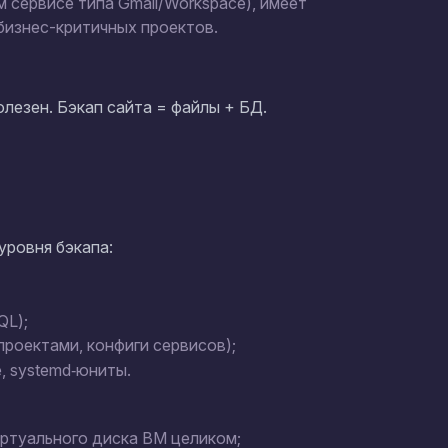
м сервисе типа Gmail/Workspace), имеет
 бизнес-критичных проектов.
лезен. Бэкап сайта = файлы + БД.
уровня бэкапа:
QL);
 проектами, конфиги сервисов);
, systemd‑юниты.
ртуального диска ВМ целиком;