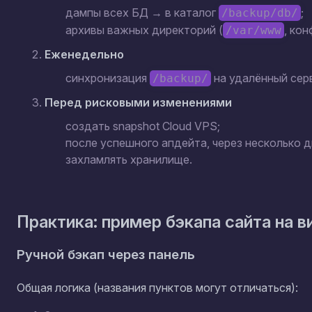
дампы всех БД → в каталог
;
/backup/db/
архивы важных директорий (
, ко
/var/www
Еженедельно
синхронизация
на удалённый серв
/backup/
Перед рисковыми изменениями
создать snapshot Cloud VPS;
после успешного апдейта, через несколько д
захламлять хранилище.
Практика: пример бэкапа сайта на 
Ручной бэкап через панель
Общая логика (названия пунктов могут отличаться):