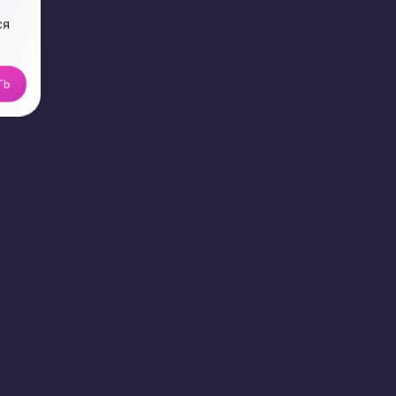
ся
ТЬ