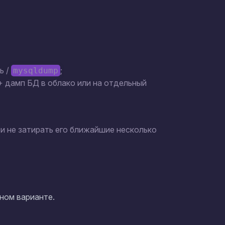
ь /
;
mysqldump
 + дамп БД в облако или на отдельный
и не затирать его ближайшие несколько
ном варианте.