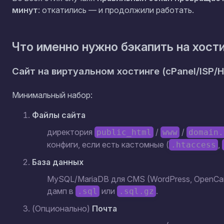
минут
: откатились — и продолжили работать.
Что именно нужно бэкапить на хост
Сайт на виртуальном хостинге (cPanel/ISP/Hes
Минимальный набор:
Файлы сайта
директория
/
/
public_html
www
domain.
конфиги, если есть кастомные (
,
.htaccess
База данных
MySQL/MariaDB для CMS (WordPress, OpenCart, B
дамп в
или
.
.sql
.sql.gz
(Опционально)
Почта