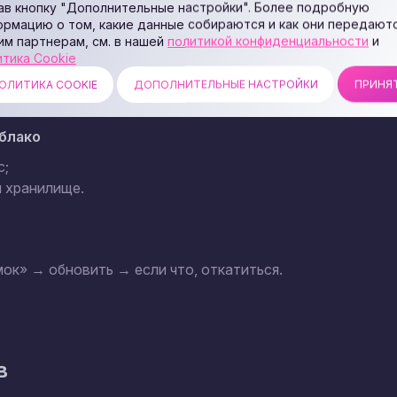
ав кнопку "Дополнительные настройки". Более подробную
ормацию о том, какие данные собираются и как они передают
им партнерам, см. в нашей
политикой конфиденциальности
и
а «Бэкапы/Резервные копии»;
итика Cookie
отдельные — файлов/БД;
пии — уточняйте, за сколько дней можно
ОЛИТИКА COOKIE
ДОПОЛНИТЕЛЬНЫЕ НАСТРОЙКИ
ПРИНЯ
облако
c;
м хранилище.
ок» → обновить → если что, откатиться.
в