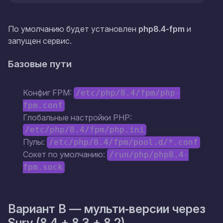
По умолчанию будет установлен
php8.4-fpm
и
запущен сервис.
Базовые пути
Конфиг FPM:
/etc/php/8.4/fpm/php-
fpm.conf
Глобальные настройки PHP:
/etc/php/8.4/fpm/php.ini
Пулы:
/etc/php/8.4/fpm/pool.d/*.conf
Сокет по умолчанию:
/run/php/php8.4-
fpm.sock
Вариант B — мульти‑версии через
Sury (8.4 + 8.3 + 8.2)