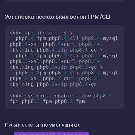
Установка нескольких веток
FPM/CLI
sudo apt install -y \

  php8
.4
-fpm php8
.4
-cli php8
.4
-mysql 
php8
.4
-xml php8
.4
-curl php8
.4
-
mbstring php8
.4
-
zip
 php8
.4
-gd \

  php8
.3
-fpm php8
.3
-cli php8
.3
-mysql 
php8
.3
-xml php8
.3
-curl php8
.3
-
mbstring php8
.3
-
zip
 php8
.3
-gd \

  php8
.2
-fpm php8
.2
-cli php8
.2
-mysql 
php8
.2
-xml php8
.2
-curl php8
.2
-
mbstring php8
.2
-
zip
 php8
.2
-gd

sudo systemctl enable --now php8
.4
-
fpm php8
.3
-fpm php8
.2
Пулы и сокеты (
по умолчанию
):