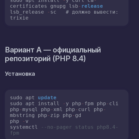
sudo apt install 
-
y curl ca
-
certificates gnupg lsb
-
release
lsb_release 
-
sc   # должно вывести: 
Вариант A — официальный
репозиторий (PHP 8.4)
Установка
sudo apt 
update
sudo apt install 
-
y php
-
fpm php
-
cli 
php
-
mysql php
-
xml php
-
curl php
-
mbstring php
-
zip php
-
gd

php 
-
v

systemctl 
--no-pager status php8.4-
fpm