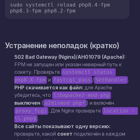
sudo systemctl reload php8.4-fpm 
Устранение неполадок (кратко)
502 Bad Gateway (Nginx)/AH01079 (Apache):
FPM не запущен или указан неверный путь к
сокету. Проверьте
systemctl status 
и
/
.
php8.X-fpm
fastcgi_pass
SetHandler
PHP скачивается как файл:
для Apache
убедитесь, что
libapache2-mod-php
выключен
(
) и включён
a2dismod php*
. Для Nginx проверьте
proxy_fcgi
location ~ 
.
\\.php$
Все сайты показывают одну версию:
проверьте, какой
сокет
подключён в каждом