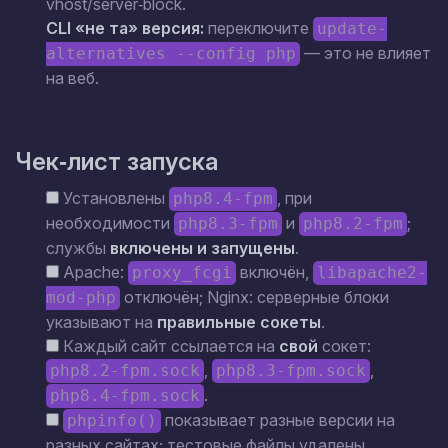
vhost/server‑block.
CLI «не та» версия:
переключите
update-
— это не влияет
alternatives --config php
на веб.
Чек‑лист запуска
Установлены
, при
php8.4-fpm
необходимости
и
;
php8.3-fpm
php8.2-fpm
службы
включены и запущены
.
Apache:
включён,
proxy_fcgi
libapache2-
отключён; Nginx: серверные блоки
mod-php
указывают на
правильные сокеты
.
Каждый сайт ссылается на
свой
сокет:
,
,
php8.2-fpm.sock
php8.3-fpm.sock
.
php8.4-fpm.sock
показывает разные версии на
phpinfo()
разных сайтах; тестовые файлы удалены.