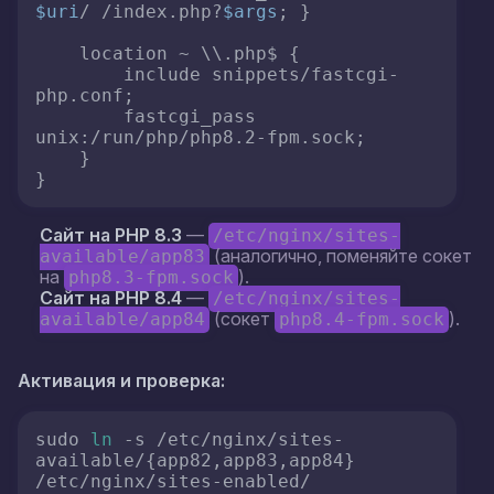
$uri
/ /index.php?
$args
; }

    location ~ \\.php$ {

        include snippets/fastcgi-
php.conf;

        fastcgi_pass 
unix:/run/php/php8.2-fpm.sock;

    }

Сайт на PHP 8.3
—
/etc/nginx/sites-
(аналогично, поменяйте сокет
available/app83
на
).
php8.3-fpm.sock
Сайт на PHP 8.4
—
/etc/nginx/sites-
(сокет
).
available/app84
php8.4-fpm.sock
Активация и проверка:
sudo 
ln
 -s /etc/nginx/sites-
available/{app82,app83,app84} 
/etc/nginx/sites-enabled/
