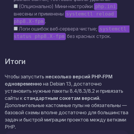
(Опционально) Мини‑настройки
php.ini
внесены и применены
systemctl reload 
.
php8.X-fpm
Логи ошибок веб‑сервера чистые;
systemctl 
без красных строк.
status php8.X-fpm
Итоги
Чтобы запустить
несколько версий PHP‑FPM
одновременно
на Debian 13, достаточно
установить нужные пакеты 8.4/8.3/8.2 и привязать
сайты к
стандартным сокетам версий
.
Дополнительные кастомные пулы не обязательны —
базовой схемы вполне достаточно для большинства
задач и быстрой миграции проектов между ветками
PHP.