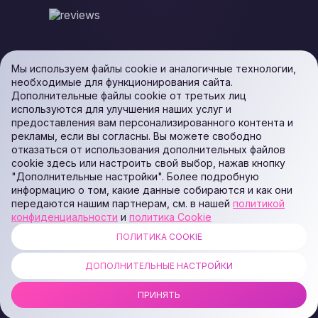
Мы используем файлы cookie и аналогичные технологии,
необходимые для функционирования сайта.
Дополнительные файлы cookie от третьих лиц
используются для улучшения наших услуг и
предоставления вам персонализированного контента и
рекламы, если вы согласны. Вы можете свободно
отказаться от использования дополнительных файлов
cookie здесь или настроить свой выбор, нажав кнопку
"Дополнительные настройки". Более подробную
информацию о том, какие данные собираются и как они
передаются нашим партнерам, см. в нашей
политикой
конфиденциальности
и
политика Cookie
ПОЛИТИКА COOKIE
ALL RIGHTS RESERVED. Podaon SIA (Id: 40103450338) & WEEM TECH
LLC (Id: 2641101077454) & OMRO LLC (Id: 9701251087 /
ДОПОЛНИТЕЛЬНЫЕ НАСТРОЙКИ
1237700398374)
ПРИНЯТЬ
COPYRIGHT © 2014 —