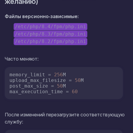
желанию)
Файлы версионно‑зависимые:
/etc/php/8.4/fpm/php.ini
/etc/php/8.3/fpm/php.ini
/etc/php/8.2/fpm/php.ini
Часто меняют:
memory_limit
 = 
256
upload_max_filesize
 = 
50
post_max_size
 = 
50
max_execution_time
 = 
60
После изменений перезагрузите соответствующую
службу: