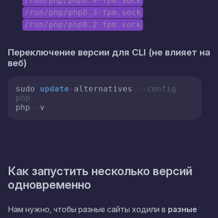
/run/php/php8.4-fpm.sock
/run/php/php8.3-fpm.sock
/run/php/php8.2-fpm.sock
Переключение версии для
CLI
(не влияет на
веб)
sudo 
update
-
alternatives 
--config 
php
php 
-
Как запустить
несколько версий
одновременно
Нам нужно, чтобы разные сайты ходили в
разные