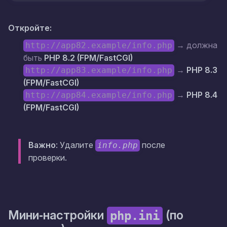
Откройте:
→ должна
http://app82.example/info.php
быть
PHP 8.2 (FPM/FastCGI)
→
PHP 8.3
http://app83.example/info.php
(FPM/FastCGI)
→
PHP 8.4
http://app84.example/info.php
(FPM/FastCGI)
Важно
: Удалите
после
info.php
проверки.
Мини‑настройки
(по
php.ini