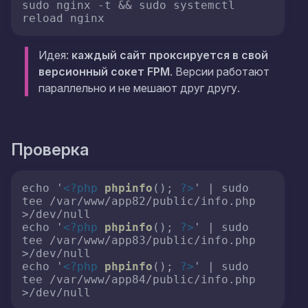
sudo nginx -t && sudo systemctl 
Идея:
каждый сайт проксируется в свой
версионный сокет FPM
. Версии работают
параллельно и не мешают друг другу.
Проверка
echo '
<?php
phpinfo
(); 
?>
' | sudo 
tee /var/www/app82/public/info.php 
>/dev/null

echo '
<?php
phpinfo
(); 
?>
' | sudo 
tee /var/www/app83/public/info.php 
>/dev/null

echo '
<?php
phpinfo
(); 
?>
' | sudo 
tee /var/www/app84/public/info.php 