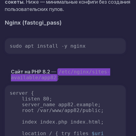
сокеты
. Ниже — минимальные конфиги без создания
пользовательских пулов.
Nginx (
fastcgi_pass
)
Сайт на PHP 8.2
—
/etc/nginx/sites-
:
available/app82
server {

    listen 80;

    server_name app82.example;

    root /var/www/app82/public;

    index index.php index.html;

    location / { try_files 
$uri