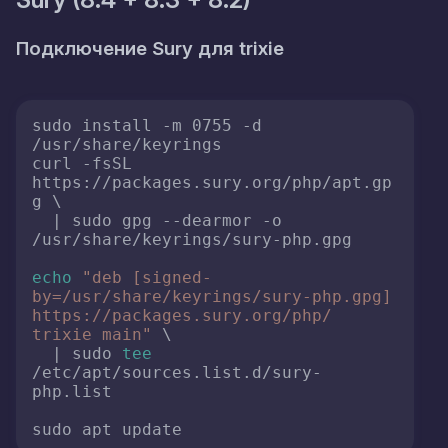
Подключение Sury для
trixie
sudo install -m 0755 -d 
/usr/share/keyrings

curl -fsSL 
https://packages.sury.org/php/apt.gp
g \

  | sudo gpg --dearmor -o 
/usr/share/keyrings/sury-php.gpg

echo
"deb [signed-
by=/usr/share/keyrings/sury-php.gpg] 
https://packages.sury.org/php/ 
trixie main"
 \

  | sudo 
tee
/etc/apt/sources.list.d/sury-
php.list
