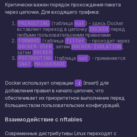
Критически важен порядок прохождения пакета
через цепочки. Для входящего трафика:
(таблица
) - здесь Docker
PREROUTING
nat
вставляет переход в цепочку
перед
DOCKER
любыми пользовательскими правилами
(таблица
) - проходит через
FORWARD
filter
, затем
,
DOCKER-USER
DOCKER-ISOLATION
затем
DOCKER
(таблица
) - применяется
POSTROUTING
nat
/
SNAT
MASQUERADE
Docker использует операции
(insert) для
-I
добавления правил в начало цепочек, что
обеспечивает их приоритетное выполнение перед
большинством пользовательских конфигураций.
Взаимодействие с nftables
Современные дистрибутивы Linux переходят с