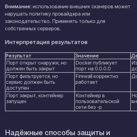
Внимание
: использование внешних сканеров может
нарушать политику провайдера или
законодательство. Применять только для
собственных серверов.
Интерпретация результатов
Результат
Значение
Д
Порт открыт снаружи, но
Docker публикует
Из
должен быть закрыт
порт на 0.0.0.0
д
Порт фильтруется, но
Firewall корректно
До
сервис должен быть
работает
доступен
Порт закрыт, контейнер
Контейнер в
Но
запущен
пользовательской
вн
сети без -p
Надёжные способы защиты и