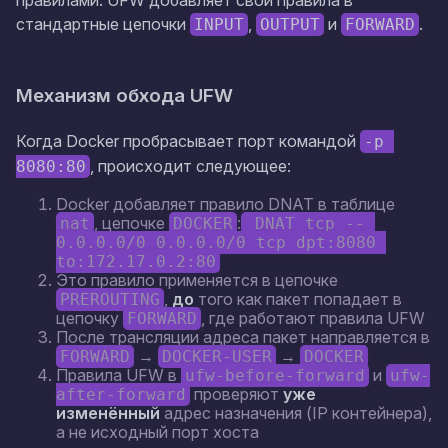
правилами. UFW добавляет свои правила в
стандартные цепочки
,
и
.
INPUT
OUTPUT
FORWARD
Механизм обхода UFW
Когда Docker пробрасывает порт командой
-p 
, происходит следующее:
8080:80
Docker добавляет правило DNAT в таблице
, цепочке
:
nat
DOCKER
 DNAT tcp -- 
0.0.0.0/0 0.0.0.0/0 tcp dpt:8080 
to:172.17.0.2:80
Это правило применяется в цепочке
,
до
того как пакет попадает в
PREROUTING
цепочку
, где работают правила UFW
FORWARD
После трансляции адреса пакет направляется в
→
→
FORWARD
DOCKER-USER
DOCKER
Правила UFW в
и
ufw-before-forward
ufw-
проверяют
уже
after-forward
изменённый
адрес назначения (IP контейнера),
а не исходный порт хоста