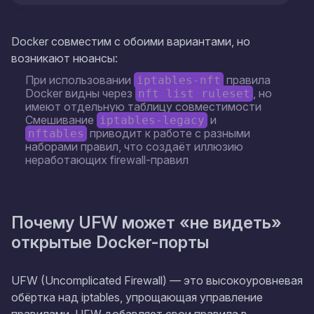
Docker совместим с обоими вариантами, но
возникают нюансы:
При использовании
правила
iptables-nft
Docker видны через
, но
nft list ruleset
имеют отдельную таблицу совместимости
Смешивание
и
iptables-legacy
приводит к работе с разными
nftables
наборами правил, что создаёт иллюзию
неработающих firewall-правил
Почему UFW может «не видеть»
открытые Docker-порты
UFW (Uncomplicated Firewall) — это высокоуровневая
обёртка над iptables, упрощающая управление