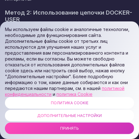
Метод 2: Использование цепочки DOCKER-
USER
Мы используем файлы cookie и аналогичные технологии,
Docker гарантирует, что цепочка
DOCKER-
необходимые для функционирования сайта.
обрабатывается
перед
любыми правилами
Дополнительные файлы cookie от третьих лиц
USER
используются для улучшения наших услуг и
разрешения Docker. Это официальный механизм для
предоставления вам персонализированного контента и
добавления пользовательских правил.
рекламы, если вы согласны. Вы можете свободно
отказаться от использования дополнительных файлов
Базовая конфигурация
cookie здесь или настроить свой выбор, нажав кнопку
"Дополнительные настройки". Более подробную
информацию о том, какие данные собираются и как они
Разрешить established/related соединения:
передаются нашим партнерам, см. в нашей
политикой
конфиденциальности
и
политика Cookie
sudo iptables -I DOCKER-USER -m 
ПОЛИТИКА COOKIE
conntrack --ctstate 
RELATED,ESTABLISHED -j ACCEPT
ДОПОЛНИТЕЛЬНЫЕ НАСТРОЙКИ
ПРИНЯТЬ
Разрешить доступ с конкретной подсети: