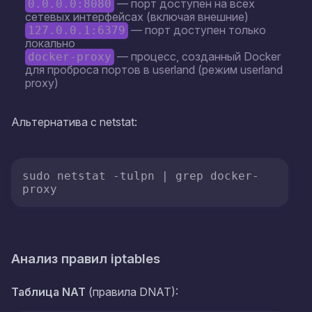
— порт доступен на всех
0.0.0.0:8080
сетевых интерфейсах (включая внешние)
— порт доступен только
127.0.0.1:6379
локально
— процесс, созданный Docker
docker-proxy
для проброса портов в userland (режим userland
proxy)
Альтернатива с netstat:
sudo netstat -tulpn | grep docker-
proxy
Анализ правил iptables
Таблица NAT
(правила DNAT):