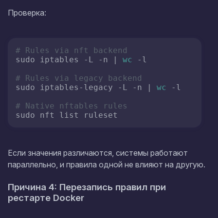
Проверка:
# Rules via nft backend
sudo iptables -L -n | 
wc
 -l

# Rules via legacy backend
sudo iptables-legacy -L -n | 
wc
 -l

# Native nftables rules
Если значения различаются, системы работают
параллельно, и правила одной не влияют на другую.
Причина 4: Перезапись правил при
рестарте Docker