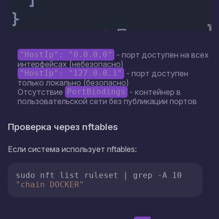
- порт доступен на всех
"HostIp": "0.0.0.0"
интерфейсах (небезопасно)
- порт доступен
"HostIp": "127.0.0.1"
только локально (безопасно)
Отсутствие
- контейнер в
PortBindings
пользовательской сети без публикации портов
Проверка через nftables
Если система использует nftables:
sudo nft list ruleset | grep -A 10 
"chain DOCKER"