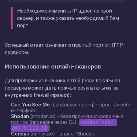
Необходимо изменить IP адрес на свой
сервер, и также указать необходимый Вам
порт.
Успешный ответ означает открытый порт с HTTP-
сервисом.
Использование онлайн-сканеров
Для проверки из внешних сетей (если локальная
проверка может дать ложные результаты из-за
внутренних firewall-правил):
Can You See Me
(canyouseeme.org) - простой веб-
интерфейс
Shodan
(shodan.io) - база проиндексированных
портов (проверка через CLI:
shodan host 
)
203.0.113.50
Censys
(censys.io) - аналог Shodan