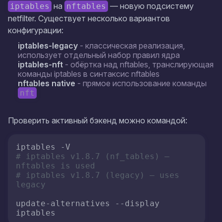
на
— новую подсистему
iptables
nftables
netfilter. Существует несколько вариантов
конфигурации:
iptables-legacy
- классическая реализация,
использует отдельный набор правил ядра
iptables-nft
- обёртка над nftables, транслирующая
команды iptables в синтаксис nftables
nftables native
- прямое использование команды
nft
Проверить активный бэкенд можно командой:
# iptables v1.8.7 (nf_tables) — 
nftables is used
# iptables v1.8.7 (legacy) — uses 
legacy
update-alternatives --display 
iptables