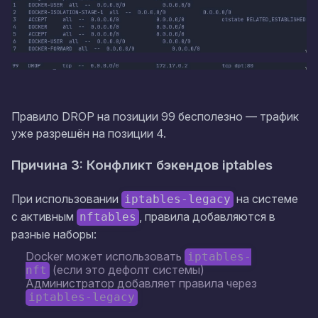
Правило DROP на позиции 99 бесполезно — трафик
уже разрешён на позиции 4.
Причина 3: Конфликт бэкендов iptables
При использовании
на системе
iptables-legacy
с активным
, правила добавляются в
nftables
разные наборы:
Docker может использовать
iptables-
(если это дефолт системы)
nft
Администратор добавляет правила через
iptables-legacy