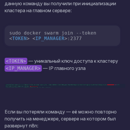
данную команду вы получили при инициализации
кластера на главном сервере:
sudo docker swarm join --token 
<
TOKEN
>
<
IP_MANAGER
>
:2377
— уникальный ключ доступа к кластеру
<TOKEN>
— IP главного узла
<IP_MANAGER>
Если вы потеряли команду — её можно повторно
получить на менеджере, сервере на котором был
развернут n8n: