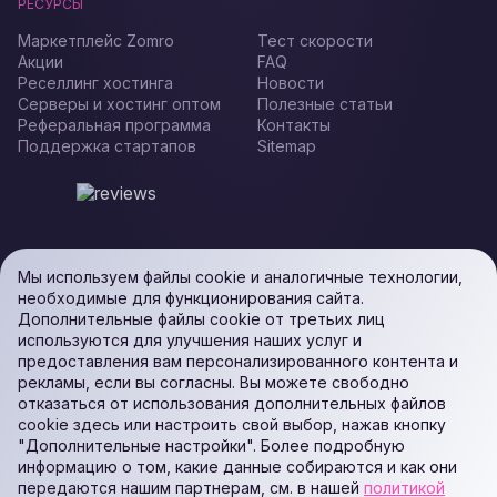
РЕСУРСЫ
Маркетплейс Zomro
Тест скорости
Акции
FAQ
Реселлинг хостинга
Новости
Серверы и хостинг оптом
Полезные статьи
Реферальная программа
Контакты
Поддержка стартапов
Sitemap
Мы используем файлы cookie и аналогичные технологии,
необходимые для функционирования сайта.
Дополнительные файлы cookie от третьих лиц
используются для улучшения наших услуг и
предоставления вам персонализированного контента и
рекламы, если вы согласны. Вы можете свободно
отказаться от использования дополнительных файлов
cookie здесь или настроить свой выбор, нажав кнопку
"Дополнительные настройки". Более подробную
информацию о том, какие данные собираются и как они
передаются нашим партнерам, см. в нашей
политикой