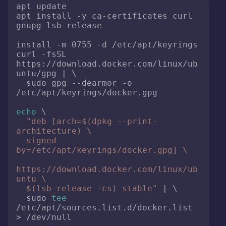
apt update

apt install -y ca-certificates curl 
gnupg lsb-release

install -m 0755 -d /etc/apt/keyrings

curl -fsSL 
https://download.docker.com/linux/ub
untu/gpg | \

  sudo gpg --dearmor -o 
/etc/apt/keyrings/docker.gpg

echo
 \

"deb [arch=
$(dpkg --print-
architecture)
 \

  signed-
by=/etc/apt/keyrings/docker.gpg] \

https://download.docker.com/linux/ub
untu \

$(lsb_release -cs)
 stable"
 | \

  sudo 
tee
/etc/apt/sources.list.d/docker.list 
> /dev/null
