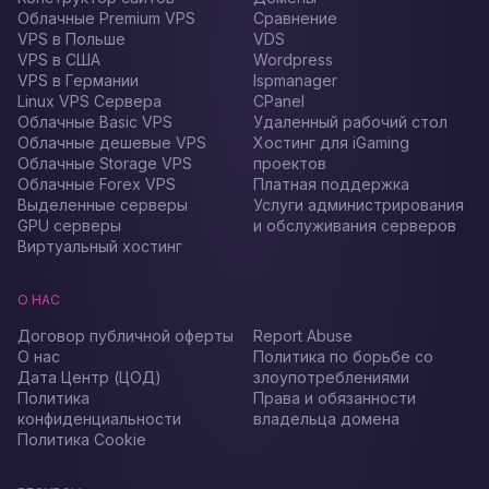
Облачные Premium VPS
Сравнение
VPS в Польше
VDS
VPS в США
Wordpress
VPS в Германии
Ispmanager
Linux VPS Сервера
CPanel
Облачные Basic VPS
Удаленный рабочий стол
Облачные дешевые VPS
Хостинг для iGaming
Облачные Storage VPS
проектов
Облачные Forex VPS
Платная поддержка
Выделенные серверы
Услуги администрирования
GPU серверы
и обслуживания серверов
Виртуальный хостинг
О НАС
Договор публичной оферты
Report Abuse
О нас
Политика по борьбе со
Дата Центр (ЦОД)
злоупотреблениями
Политика
Права и обязанности
конфиденциальности
владельца домена
Политика Cookie