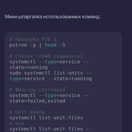
Мини‑шпаргалка использованных команд:
# Проверка PID 1
pstree -p | 
head
 -5

# Список служб (варианты)
systemctl --
type
=service --
state=running

sudo systemctl list-units --
type
=service --state=running

# Фильтры состояний
systemctl --
type
=service --
state=failed,exited

# Unit‑файлы
systemctl list-unit-files         
# все
systemctl list-unit-files --