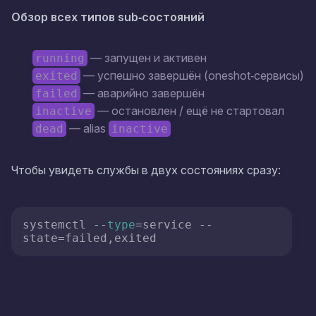
Обзор всех типов sub‑состояний
— запущен и активен
running
— успешно завершён (oneshot‑сервисы)
exited
— аварийно завершён
failed
— остановлен / ещё не стартовал
inactive
— alias
dead
inactive
Чтобы увидеть службы в двух состояниях сразу:
systemctl --
type
=service --