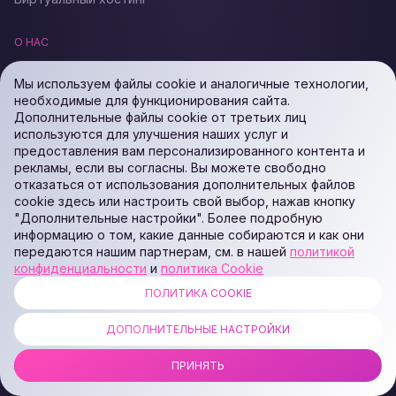
О НАС
Договор публичной оферты
Report Abuse
Мы используем файлы cookie и аналогичные технологии,
О нас
Политика по борьбе со
необходимые для функционирования сайта.
Дата Центр (ЦОД)
злоупотреблениями
Дополнительные файлы cookie от третьих лиц
Политика
Права и обязанности
используются для улучшения наших услуг и
конфиденциальности
владельца домена
предоставления вам персонализированного контента и
Политика Cookie
рекламы, если вы согласны. Вы можете свободно
отказаться от использования дополнительных файлов
РЕСУРСЫ
cookie здесь или настроить свой выбор, нажав кнопку
"Дополнительные настройки". Более подробную
Маркетплейс Zomro
Тест скорости
информацию о том, какие данные собираются и как они
Акции
FAQ
передаются нашим партнерам, см. в нашей
политикой
Реселлинг хостинга
Новости
конфиденциальности
и
политика Cookie
Серверы и хостинг оптом
Полезные статьи
ПОЛИТИКА COOKIE
Реферальная программа
Контакты
Поддержка стартапов
Sitemap
ДОПОЛНИТЕЛЬНЫЕ НАСТРОЙКИ
ПРИНЯТЬ