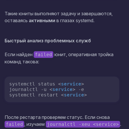
Такие юниты выполняют задачу и завершаются,
оставаясь
активными
в глазах systemd.
Быстрый анализ проблемных служб
Если найден
юнит, оперативная тройка
failed
команд такова:
systemctl status 
<
service
>
journalctl -u 
<
service
>
 -e   

systemctl restart 
<
service
>
После рестарта проверяем статус. Если снова
, изучаем
.
failed
journalctl -xeu <service>