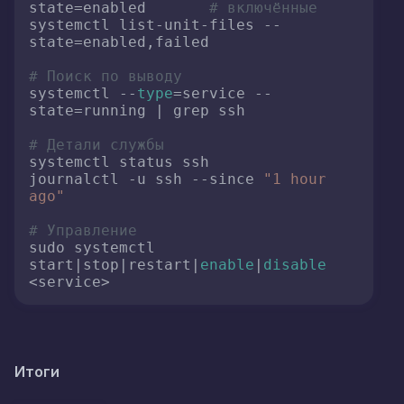
state=enabled       
# включённые
systemctl list-unit-files --
state=enabled,failed

# Поиск по выводу
systemctl --
type
=service --
state=running | grep ssh

# Детали службы
systemctl status ssh

journalctl -u ssh --since 
"1 hour 
ago"
# Управление
sudo systemctl 
start|stop|restart|
enable
|
disable
<service>
Итоги