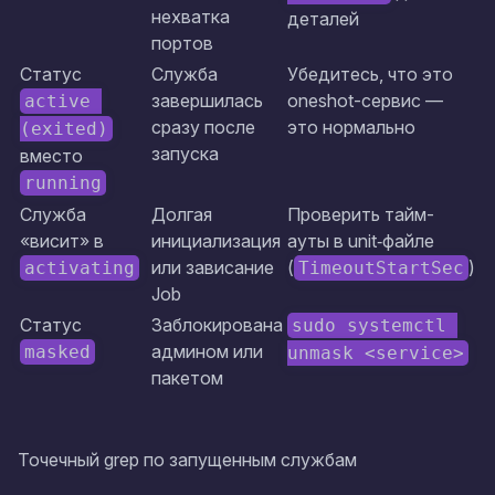
нехватка
деталей
портов
Статус
Служба
Убедитесь, что это
завершилась
oneshot
-сервис —
active 
сразу после
это нормально
(exited)
запуска
вместо
running
Служба
Долгая
Проверить тайм-
«висит» в
инициализация
ауты в unit‑файле
или зависание
(
)
activating
TimeoutStartSec
Job
Статус
Заблокирована
sudo systemctl 
админом или
masked
unmask <service>
пакетом
Точечный grep по запущенным службам