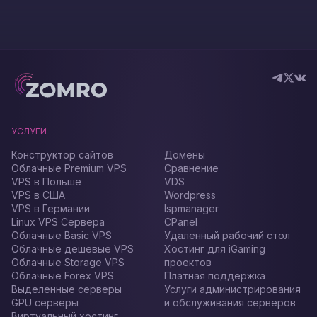
УСЛУГИ
Конструктор сайтов
Домены
Облачные Premium VPS
Сравнение
VPS в Польше
VDS
VPS в США
Wordpress
VPS в Германии
Ispmanager
Linux VPS Сервера
CPanel
Облачные Basic VPS
Удаленный рабочий стол
Облачные дешевые VPS
Хостинг для iGaming
Облачные Storage VPS
проектов
Облачные Forex VPS
Платная поддержка
Выделенные серверы
Услуги администрирования
GPU серверы
и обслуживания серверов
Виртуальный хостинг