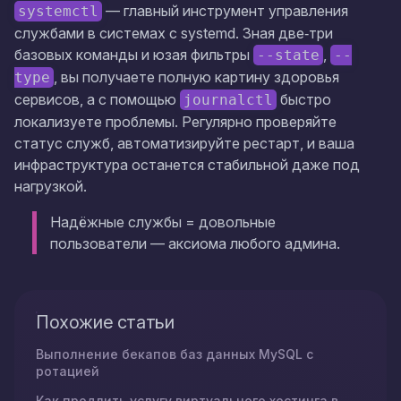
— главный инструмент управления
systemctl
службами в системах с systemd. Зная две‑три
базовых команды и юзая фильтры
,
--state
--
, вы получаете полную картину здоровья
type
сервисов, а с помощью
быстро
journalctl
локализуете проблемы. Регулярно проверяйте
статус служб, автоматизируйте рестарт, и ваша
инфраструктура останется стабильной даже под
нагрузкой.
Надёжные службы = довольные
пользователи — аксиома любого админа.
Похожие статьи
Выполнение бекапов баз данных MySQL с
ротацией
Как продлить услугу виртуального хостинга в