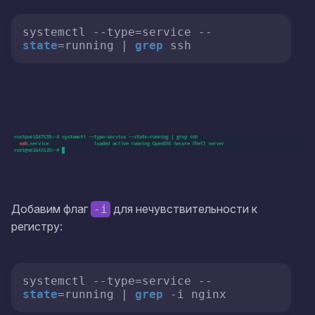
systemctl --type=service --
state
=running | 
grep
 ssh
Добавим флаг
для нечувствительности к
-i
регистру:
systemctl --type=service --
state
=running | 
grep
 -i nginx