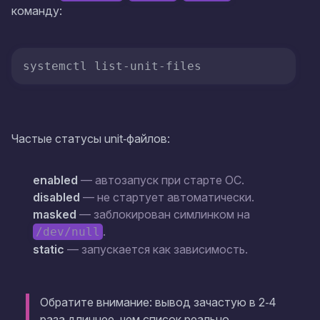
команду:
systemctl list-unit-files
Частые статусы unit‑файлов:
enabled
— автозапуск при старте ОС.
disabled
— не стартует автоматически.
masked
— заблокирован симлинком на
.
/dev/null
static
— запускается как зависимость.
Обратите внимание: вывод зачастую в 2‑4
раза длиннее, чем список реально