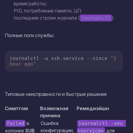
время работы;
PID, потребление памяти, ЦП;
последние строки журнала (
).
journalctl
Полные логи службы:
journalctl -u ssh.service --since 
"1 
hour ago"
Типовые неисправности и быстрые решения
Симптом
Возможная
Ремедиэйшн
причина
в
Ошибка
failed
journalctl -xeu 
конфигурации,
колонке
SUB
для
<service>