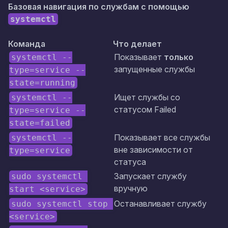
Базовая навигация по службам с помощью
systemctl
Команда
Что делает
Показывает
только
systemctl --
запущенные службы
type=service --
state=running
Ищет службы со
systemctl --
статусом
Failed
type=service --
state=failed
Показывает все службы
systemctl --
вне зависимости от
type=service
статуса
Запускает службу
sudo systemctl 
вручную
start <service>
Останавливает службу
sudo systemctl stop 
<service>