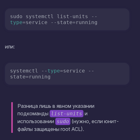
sudo systemctl list-units --
type
=service --state=running
или:
systemctl --
type
=service --
state=running
Разница лишь в явном указании
подкоманды
и
list-units
использовании
(нужно, если юнит-
sudo
файлы защищены root ACL).