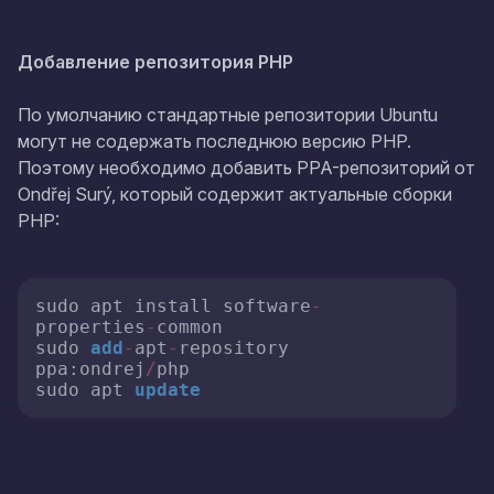
Добавление репозитория PHP
По умолчанию стандартные репозитории Ubuntu
могут не содержать последнюю версию PHP.
Поэтому необходимо добавить PPA-репозиторий от
Ondřej Surý, который содержит актуальные сборки
PHP:
sudo apt install software
-
properties
-
common

sudo 
add
-
apt
-
repository 
ppa:ondrej
/
php

sudo apt 
update