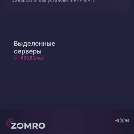
StreamOS 9: как установить PHP 8.*-7.*
Выделенные
серверы
€88.80
ОТ
/МЕС