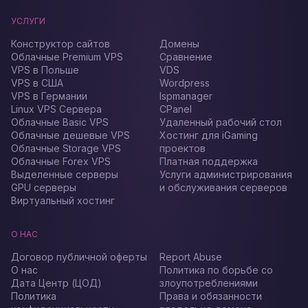
УСЛУГИ
Конструктор сайтов
Домены
Облачные Premium VPS
Сравнение
VPS в Польше
VDS
VPS в США
Wordpress
VPS в Германии
Ispmanager
Linux VPS Сервера
CPanel
Облачные Basic VPS
Удаленный рабочий стол
Облачные дешевые VPS
Хостинг для iGaming
Облачные Storage VPS
проектов
Облачные Forex VPS
Платная поддержка
Выделенные серверы
Услуги администрирования
GPU серверы
и обслуживания серверов
Виртуальный хостинг
О НАС
Договор публичной оферты
Report Abuse
О нас
Политика по борьбе со
Дата Центр (ЦОД)
злоупотреблениями
Политика
Права и обязанности