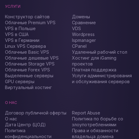
УСЛУГИ
Конструктор сайтов
Домены
Облачные Premium VPS
Сравнение
VPS в Польше
VDS
VPS в США
Wordpress
VPS в Германии
Ispmanager
Linux VPS Сервера
CPanel
Облачные Basic VPS
Удаленный рабочий стол
Облачные дешевые VPS
Хостинг для iGaming
Облачные Storage VPS
проектов
Облачные Forex VPS
Платная поддержка
Выделенные серверы
Услуги администрирования
GPU серверы
и обслуживания серверов
Виртуальный хостинг
О НАС
Договор публичной оферты
Report Abuse
О нас
Политика по борьбе со
Дата Центр (ЦОД)
злоупотреблениями
Политика
Права и обязанности
конфиденциальности
владельца домена