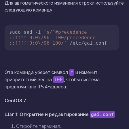
Для автоматического изменения строки используйте
следующую команду:
sudo sed -i 
's/^#precedence 
::ffff:0:0\/96  100/precedence 
::ffff:0:0\/96 100/'
 /etc/gai.conf
Эта команда уберет символ
и изменит
#
приоритетный вес на
, чтобы система
100
предпочитала IPv4-адреса.
CentOS 7
Шаг 1: Открытие и редактирование
gai.conf
Откройте терминал.