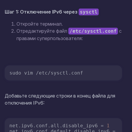
Шаг 1: Отключение IPv6 через
sysctl
Откройте терминал.
Отредактируйте файл
с
/etc/sysctl.conf
правами суперпользователя:
sudo vim /etc/sysctl.conf
Добавьте следующие строки в конец файла для
отключения IPv6:
net.ipv6.conf.all.disable_ipv6
 = 
1
net.ipv6.conf.default.disable_ipv6
 = 