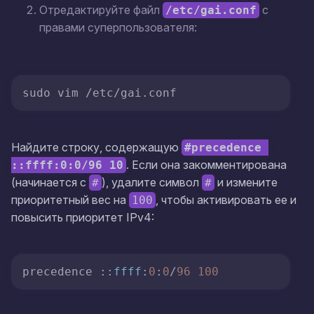
Отредактируйте файл
с
/etc/gai.conf
правами суперпользователя:
​​​​​​​sudo vim /etc/gai.conf
Найдите строку, содержащую
#precedence 
. Если она закомментирована
::ffff:0:0/96 10
(начинается с
), удалите символ
и измените
#
#
приоритетный вес на
, чтобы активировать ее и
100
повысить приоритет IPv4:
precedence ::
ffff
:
0
:
0
/
96
100