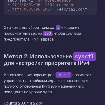
sudo sed -i 
's/^#precedence 
::ffff:0:0\/96  100/precedence 
::ffff:0:0\/96 100/'
 /etc/gai.conf
Эта команда уберет символ
и изменит
#
приоритетный вес на
, чтобы система
100
предпочитала IPv4-адреса.
Метод 2: Использование
sysctl
для настройки приоритета IPv4
Использование параметров
позволяет
sysctl
управлять настройками ядра, что полезно для
полного отключения IPv6 или изменения его
поведения на уровне ядра.
Ubuntu 20.04 и 22.04