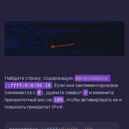
Найдите строку, содержащую
#precedence 
. Если она закомментирована
::ffff:0:0/96 10
(начинается с
), удалите символ
и измените
#
#
приоритетный вес на
, чтобы активировать ее и
100
повысить приоритет IPv4: