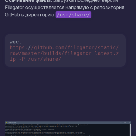
Скачивание файла
: Загрузка последней версии
Filegator осуществляется напрямую с репозитория
GitHub в директорию
.
/usr/share/
wget 
https:
/
/github.com/filegator
/static/
raw
/master/builds
/filegator_latest.z
ip -P /usr
/share/