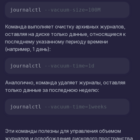
journalctl 
--vacuum-size=100M
Команда выполняет очистку архивных журналов,
оставляя на диске только данные, относящиеся к
последнему указанному периоду времени
(например, 1 день):
journalctl 
--vacuum-time=1d
Аналогично, команда удаляет журналы, оставляя
только данные за последнюю неделю:
journalctl 
--vacuum-time=1weeks
Эти команды полезны для управления объемом
журналов и освобождения дискового пространства,