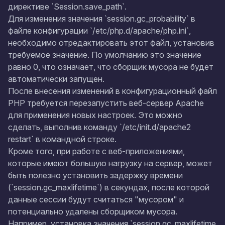
директиве `Session.save_path`.
Для изменения значения `session.gc_probability` в
файле конфигурации `/etc/php.d/apache/php.ini`,
необходимо отредактировать этот файл, установив
требуемое значение. По умолчанию это значение
равно 0, что означает, что сборщик мусора не будет
автоматически запущен.
После внесения изменений в конфигурационный файл
PHP требуется перезапустить веб-сервер Apache
для применения новых настроек. Это можно
сделать, выполнив команду `/etc/init.d/apache2
restart` в командной строке.
Кроме того, при работе с веб-приложениями,
которые имеют большую нагрузку на сервер, может
быть полезно установить задержку времени
(`session.gc_maxlifetime`) в секундах, после которой
данные сессии будут считаться "мусором" и
потенциально удалены сборщиком мусора.
Например, установка значения `session.gc_maxlifetime