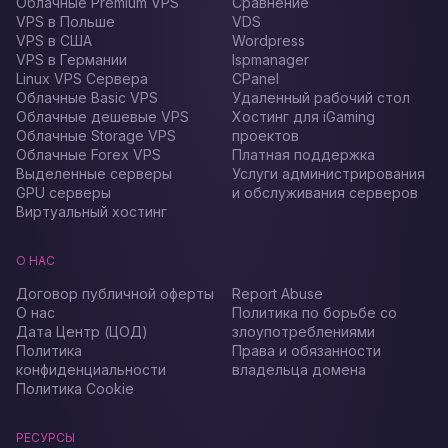
Облачные Premium VPS
Сравнение
VPS в Польше
VDS
VPS в США
Wordpress
VPS в Германии
Ispmanager
Linux VPS Сервера
CPanel
Облачные Basic VPS
Удаленный рабочий стол
Облачные дешевые VPS
Хостинг для iGaming
Облачные Storage VPS
проектов
Облачные Forex VPS
Платная поддержка
Выделенные серверы
Услуги администрирования
GPU серверы
и обслуживания серверов
Виртуальный хостинг
О НАС
Договор публичной оферты
Report Abuse
О нас
Политика по борьбе со
Дата Центр (ЦОД)
злоупотреблениями
Политика
Права и обязанности
конфиденциальности
владельца домена
Политика Cookie
РЕСУРСЫ