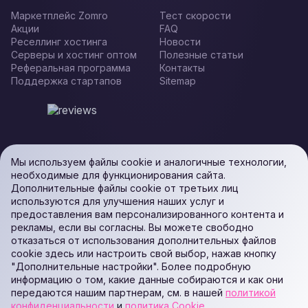
Маркетплейс Zomro
Тест скорости
Акции
FAQ
Реселлинг хостинга
Новости
Серверы и хостинг оптом
Полезные статьи
Реферальная программа
Контакты
Поддержка стартапов
Sitemap
Мы используем файлы cookie и аналогичные технологии,
необходимые для функционирования сайта.
Дополнительные файлы cookie от третьих лиц
используются для улучшения наших услуг и
предоставления вам персонализированного контента и
рекламы, если вы согласны. Вы можете свободно
отказаться от использования дополнительных файлов
cookie здесь или настроить свой выбор, нажав кнопку
"Дополнительные настройки". Более подробную
информацию о том, какие данные собираются и как они
передаются нашим партнерам, см. в нашей
политикой
конфиденциальности
и
политика Cookie