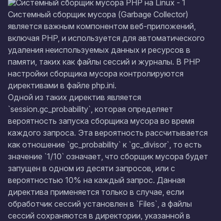
Системный сборщик мусора (Garbage Collector)
является важным компонентом веб-приложений,
включая PHP, и используется для автоматического
удаления неиспользуемых данных и ресурсов в
памяти, таких как файлы сессий и журналы. В PHP
настройки сборщика мусора контролируются
директивами в файле php.ini.
Одной из таких директив является
`session.gc_probability`, которая определяет
вероятность запуска сборщика мусора во время
каждого запроса. Эта вероятность рассчитывается
как отношение `gc_probability` к `gc_divisor`, то есть
значение `1/10` означает, что сборщик мусора будет
запущен в одном из десяти запросов, или с
вероятностью 10% на каждый запрос. Данная
директива применяется только в случае, если
обработчик сессий установлен в `Files`, а файлы
сессий сохраняются в директории, указанной в