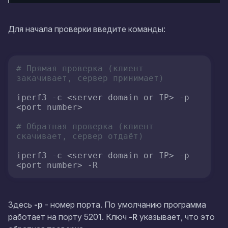
Для начала проверки введите команды:
# Прямая проверка (клиент 
закачивает, сервер принимает)
iperf3 -c <server domain or IP> -p 
<port number>

# Обратная проверка (клиент 
скачивает, сервер отдаёт)
iperf3 -c <server domain or IP> -p 
<port number> -R
Здесь
-p
- номер порта. По умолчанию программа
работает на порту
5201
. Ключ
-R
указывает, что это