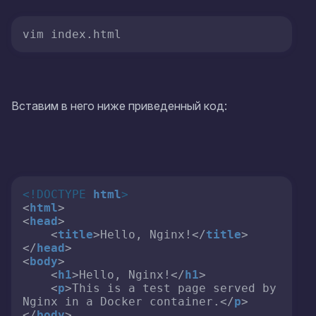
vim index.html
Вставим в него ниже приведенный код:
<!DOCTYPE 
html
>
<
html
>
<
head
>
<
title
>
Hello, Nginx!
</
title
>
</
head
>
<
body
>
<
h1
>
Hello, Nginx!
</
h1
>
<
p
>
This is a test page served by 
Nginx in a Docker container.
</
p
>
</
body
>