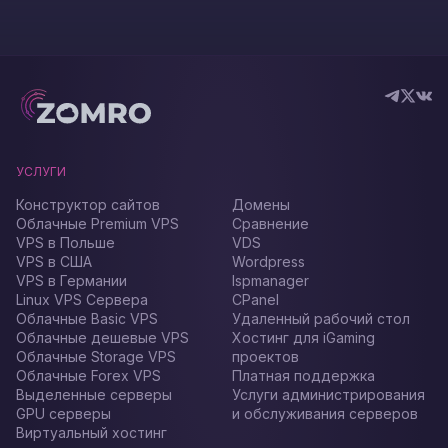
УСЛУГИ
Конструктор сайтов
Домены
Облачные Premium VPS
Сравнение
VPS в Польше
VDS
VPS в США
Wordpress
VPS в Германии
Ispmanager
Linux VPS Сервера
CPanel
Облачные Basic VPS
Удаленный рабочий стол
Облачные дешевые VPS
Хостинг для iGaming
Облачные Storage VPS
проектов
Облачные Forex VPS
Платная поддержка
Выделенные серверы
Услуги администрирования
GPU серверы
и обслуживания серверов
Виртуальный хостинг