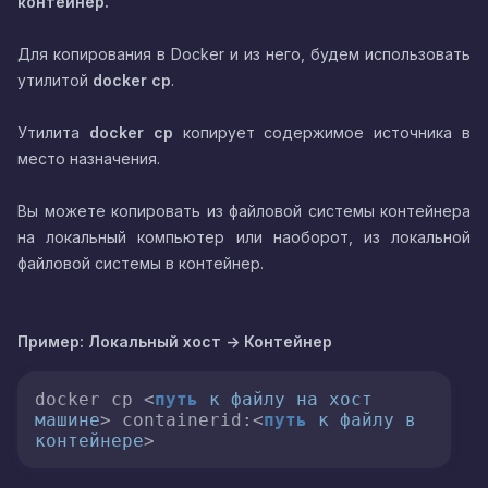
контейнер.
Для копирования в Docker и из него, будем использовать
утилитой
docker cp
.
Утилита
docker cp
копирует содержимое источника в
место назначения.
Вы можете копировать из файловой системы контейнера
на локальный компьютер или наоборот, из локальной
файловой системы в контейнер.
Пример:
Локальный хост -> Контейнер
docker cp 
<
путь
к
файлу
на
хост
машине
>
 containerid:
<
путь
к
файлу
в
контейнере
>