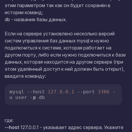
этим параметром так как он будет сохранён в
истории команд;
db
- название базы данных.
Если на сервере установлено несколько версий
систем управления баз данных mysql и нужно
подключиться к системе, которая работает на
другом порту, либо если нужно подключиться к базе
данных, которая находится на другом сервере (при
этом удалённый доступ к ней должен быть открыт),
введите команду:
mysql 
--host
127.0
.
0.1
--port
3306
 -
u user -
p
 db
где:
--host
127.0.0.1
- указывает адрес сервера. Укажите