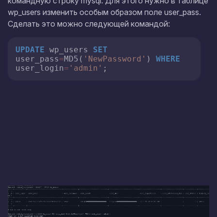
командную строку mysql. Для этого нужно в таблице
wp_users
изменить особым образом поле
user_pass
.
Сделать это можно следующей командой:
UPDATE
 wp_users 
SET
user_pass
=
MD5(
'NewPassword'
) 
WHERE
user_login
=
'admin'
;