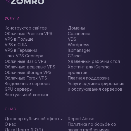
УСЛУГИ
Конструктор сайтов
Домены
Облачные Premium VPS
Сравнение
VPS в Польше
VDS
VPS в США
Wordpress
VPS в Германии
Ispmanager
Linux VPS Сервера
CPanel
Облачные Basic VPS
Удаленный рабочий стол
Облачные дешевые VPS
Хостинг для iGaming
Облачные Storage VPS
проектов
Облачные Forex VPS
Платная поддержка
Выделенные серверы
Услуги администрирования
GPU серверы
и обслуживания серверов
Виртуальный хостинг
О НАС
Договор публичной оферты
Report Abuse
О нас
Политика по борьбе со
Дата Центр (ЦОД)
злоупотреблениями