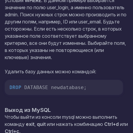
условия
WHERE
. В данном примере выбирается
значение по полю
user_login
, а именно пользователь
admin
. Поиск нужных строк можно производить и по
другим полям, например,
ID
или
user_email
. Будьте
осторожны. Если есть несколько строк, в которых
указанное поле соответствует выбранному
критерию, все они будут изменены. Выбирайте поля,
в которых указаны не повторяющиеся (или
ключевые) значения.
Удалить базу данных можно командой:
DROP
 DATABASE newdatabase;
Выход из MySQL
Чтобы выйти из консоли mysql можно выполнить
команду
exit
,
quit
или нажать комбинацию
Ctrl+d
или
Ctrl+c
.