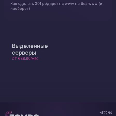
Как сделать 301 редирект с www на без www (и
наоборот)
Выделенные
серверы
€88.80
ОТ
/МЕС