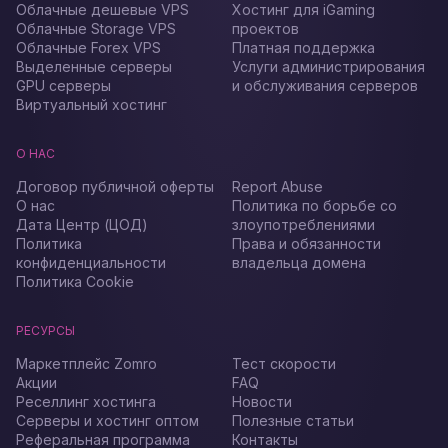
Облачные дешевые VPS
Хостинг для iGaming
Облачные Storage VPS
проектов
Облачные Forex VPS
Платная поддержка
Выделенные серверы
Услуги администрирования
GPU серверы
и обслуживания серверов
Виртуальный хостинг
О НАС
Договор публичной оферты
Report Abuse
О нас
Политика по борьбе со
Дата Центр (ЦОД)
злоупотреблениями
Политика
Права и обязанности
конфиденциальности
владельца домена
Политика Cookie
РЕСУРСЫ
Маркетплейс Zomro
Тест скорости
Акции
FAQ
Реселлинг хостинга
Новости
Серверы и хостинг оптом
Полезные статьи
Реферальная программа
Контакты