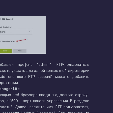
авлен префикс "admin_". FTP-пользователь
можете указать для одной конкретной директории
Add one more FTP account" можете добавить
иректории.
anager
Lite
мощью веб-браузера введя в адресную строку:
ра, а 1500 – порт панели управления. В разделе
оздать". Далее, введите имя FTP-пользователя,
льзователя
/var/www/user/data/
, Вам необходимо