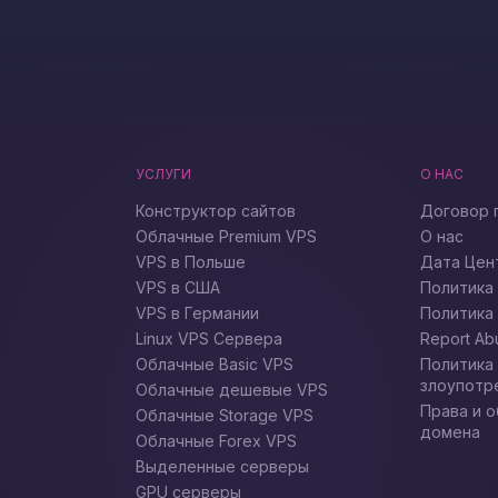
УСЛУГИ
О НАС
Конструктор сайтов
Договор 
Облачные Premium VPS
О нас
VPS в Польше
Дата Цен
VPS в США
Политика
VPS в Германии
Политика
Linux VPS Сервера
Report Ab
Облачные Basic VPS
Политика
злоупотр
Облачные дешевые VPS
Права и 
Облачные Storage VPS
домена
Облачные Forex VPS
Выделенные серверы
GPU серверы