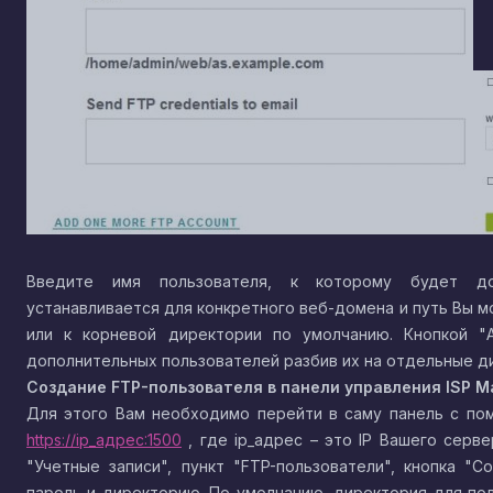
Введите имя пользователя, к которому будет доб
устанавливается для конкретного веб-домена и путь Вы 
или к корневой директории по умолчанию. Кнопкой "
дополнительных пользователей разбив их на отдельные д
Создание
FTP
-пользователя в панели управления
ISP
M
Для этого Вам необходимо перейти в саму панель с по
https://ip_адрес:1500
, где ip_адрес – это IP Вашего серве
"Учетные записи", пункт "FTP-пользователи", кнопка "С
пароль и директорию. По умолчанию, директория для по