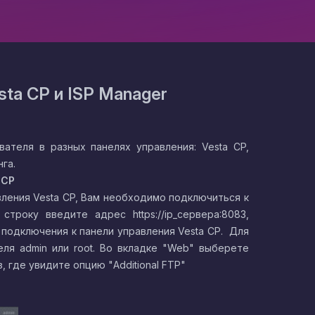
sta CP и ISP Manager
ателя в разных панелях управления: Vesta CP,
га.
CP
вления Vesta CP, Вам необходимо подключиться к
року введите адрес https://ip_сервера:8083,
я подключения к панели управления Vesta CP. Для
ля admin или root. Во вкладке "Web" выберете
из, где увидите опцию
"Additional FTP"