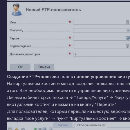
Создание
FTP
-пользователя в панели управления вирт
На виртуальном хостинге метод создания пользователя ан
этого Вам необходимо перейти в управление виртуальным
Личный кабинет cp.zomro.com => "Товары/Услуги" => "Вирт
виртуальный хостинг и нажмите на кнопку "Перейти".
Для пользователей, который перешли на шестую версию BI
вкладка "Все услуги" => пункт "Виртуальный хостинг" => кн