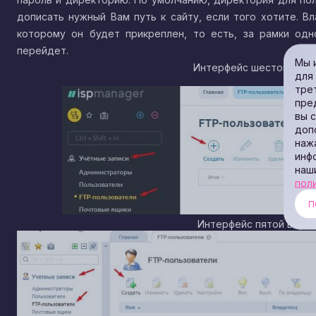
дописать нужный Вам путь к сайту, если того хотите. В
которому он будет прикреплен, то есть, за рамки одн
перейдет.
Мы 
Интерфейс шестой верс
для
тре
пре
вы 
доп
наж
инф
наш
пол
П
Интерфейс пятой верси