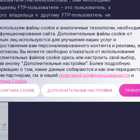
ладелец FTP-пользователя – это пользователь, к
ого владельца к другому FTP-пользователь не
используем файлы cookie и аналогичные технологии, необход
ии ISP Manager
 функционирования сайта. Дополнительные файлы cookie от
тьих лиц используются для улучшения наших услуг и
доставления вам персонализированного контента и рекламы, 
согласны. Вы можете свободно отказаться от использования
олнительных файлов cookie здесь или настроить свой выбор,
ав кнопку "Дополнительные настройки". Более подробную
ормацию о том, какие данные собираются и как они передают
им партнерам, см. в нашей
политикой конфиденциальности
и
итика Cookie
ОЛИТИКА COOKIE
ДОПОЛНИТЕЛЬНЫЕ НАСТРОЙКИ
ПРИНЯ
и ISP Manager