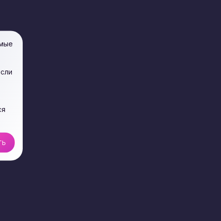
имые
если
ся
ТЬ