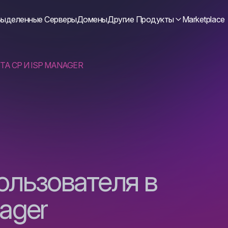
ыделенные Серверы
Домены
Другие Продукты
Marketplace
TA CP И ISP MANAGER
ользователя в
ager