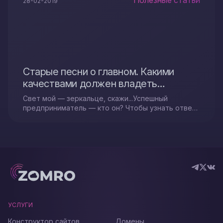
Полезные статьи
28-02-2019
Старые песни о главном. Какими
качествами должен владеть
успешный предприниматель.
Свет мой — зеркальце, скажи...Успешный
предприниматель — кто он? Чтобы узнать ответ
на этот вопрос, возможно, иногда достаточно
посмотреть в зеркало...
УСЛУГИ
Конструктор сайтов
Домены