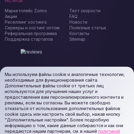
РЕСУРСЫ
Маркетплейс Zomro
Тест скорости
Акции
FAQ
Реселлинг хостинга
Новости
Серверы и хостинг оптом
Полезные статьи
Реферальная программа
Контакты
Поддержка стартапов
Sitemap
Мы используем файлы cookie и аналогичные технологии,
необходимые для функционирования сайта.
Дополнительные файлы cookie от третьих лиц
используются для улучшения наших услуг и
предоставления вам персонализированного контента и
рекламы, если вы согласны. Вы можете свободно
отказаться от использования дополнительных файлов
cookie здесь или настроить свой выбор, нажав кнопку
"Дополнительные настройки". Более подробную
информацию о том, какие данные собираются и как они
передаются нашим партнерам, см. в нашей
политикой