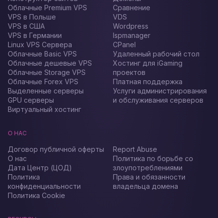
Облачные Premium VPS
Сравнение
VPS в Польше
VDS
VPS в США
Wordpress
VPS в Германии
Ispmanager
Linux VPS Сервера
CPanel
Облачные Basic VPS
Удаленный рабочий стол
Облачные дешевые VPS
Хостинг для iGaming
Облачные Storage VPS
проектов
Облачные Forex VPS
Платная поддержка
Выделенные серверы
Услуги администрирования
GPU серверы
и обслуживания серверов
Виртуальный хостинг
О НАС
Договор публичной оферты
Report Abuse
О нас
Политика по борьбе со
Дата Центр (ЦОД)
злоупотреблениями
Политика
Права и обязанности
конфиденциальности
владельца домена
Политика Cookie