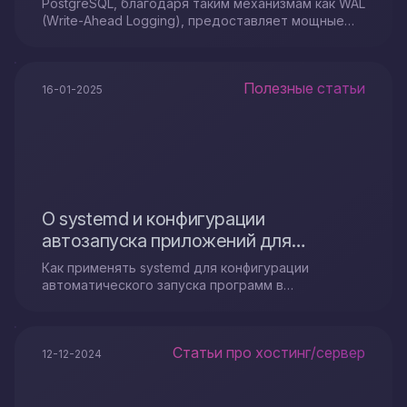
PostgreSQL, благодаря таким механизмам как WAL
(Write-Ahead Logging), предоставляет мощные
инструменты для восстановления, но успех
зависит от правильных действий
администратора.
Полезные статьи
16-01-2025
О systemd и конфигурации
автозапуска приложений для
рабочего стола
Как применять systemd для конфигурации
автоматического запуска программ в
операционной системе Linux.
Статьи про хостинг/сервер
12-12-2024