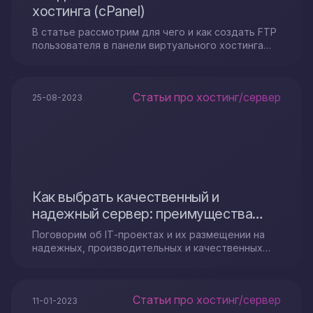
хостинга (cPanel)
В статье рассмотрим для чего и как создать FTP
пользователя в панели виртуального хостинга
cPanel и как к нему подключиться при помощи
приложения FileZilla.
Статьи про хостинг/сервер
25-08-2023
Как выбрать качественный и
надежный сервер: преимущества
Config43
Поговорим об IТ-проектах и их размещении на
надежных, производительных и качественных
серверах.
Статьи про хостинг/сервер
11-01-2023