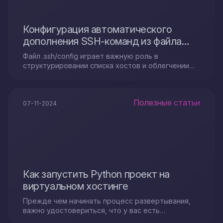
Конфигурация автоматического
дополнения SSH-команд из файла
.ssh/config
Файл .ssh/config играет важную роль в
структурировании списка хостов и облегчении
доступа к ним при управлении множеством
удаленных серверов.
Полезные статьи
07-11-2024
Как запустить Python проект на
виртуальном хостинге
Прежде чем начинать процесс развертывания,
важно удостовериться, что у вас есть
необходимые ресурсы. Необходим минимальный