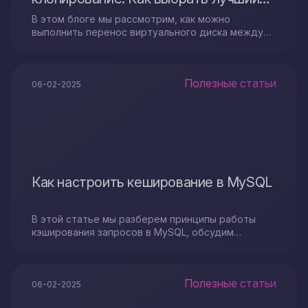
метод передачи образов
В этом блоге мы рассмотрим, как можно
выполнить перенос виртуального диска между
серверами.
Полезные статьи
06-02-2025
Как настроить кеширование в MySQL
В этой статье мы разберем принципы работы
кэширования запросов в MySQL, обсудим
доступные инструменты и методы его
конфигурирования, а также способы оценки его
действенности
Полезные статьи
06-02-2025