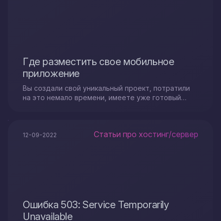
Где разместить свое мобильное
приложение
Вы создали свой уникальный проект, потратили
на это немало времени, имеете уже готовый
продукт, но что делать дальше? Пользователи
всегда в ожидании новых интересных
инструментов и внимательно следят за всеми
Статьи про хостинг/сервер
обновлениями. Чтобы Ваш ресурс был доступен
12-09-2022
клиентам, нужно не просто его создать, а
опубликовать.
Ошибка 503: Service Temporarily
Unavailable