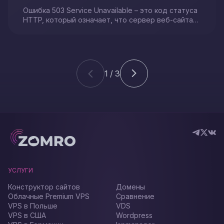
Ошибка 503 Service Unavailable – это код статуса
HTTP, который означает, что сервер веб-сайта
на данный момент недоступен. Это может
произойти из-за того, что он слишком занят,
находится на техническом обслуживании или
требует более глубокого анализа. Многим
кажется, что это обычная ошибка и простое
1 / 3
обновление страницы может запросто решить
проблему. Но иногда этого лёгкого действия
будет недостаточно, и вам понадобится сделать
дополнительные шаги. В данной статье мы
расскажем самые популярные причины появления
ошибки 503 и методы ее устранения.
УСЛУГИ
Конструктор сайтов
Домены
Облачные Premium VPS
Сравнение
VPS в Польше
VDS
VPS в США
Wordpress