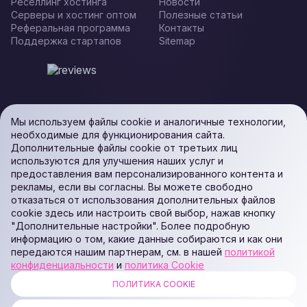
Реселлинг хостинга
Новости
Серверы и хостинг оптом
Полезные статьи
Реферальная программа
Контакты
Поддержка стартапов
Sitemap
Мы используем файлы cookie и аналогичные технологии,
необходимые для функционирования сайта.
Дополнительные файлы cookie от третьих лиц
используются для улучшения наших услуг и
предоставления вам персонализированного контента и
рекламы, если вы согласны. Вы можете свободно
отказаться от использования дополнительных файлов
cookie здесь или настроить свой выбор, нажав кнопку
"Дополнительные настройки". Более подробную
информацию о том, какие данные собираются и как они
передаются нашим партнерам, см. в нашей
политикой
конфиденциальности
и
политика Cookie
ПОЛИТИКА COOKIE
ALL RIGHTS RESERVED. Podaon SIA (Id: 40103450338) & WEEM TECH
LLC (Id: 2641101077454) & OMRO LLC (Id: 9701251087 /