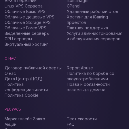
VPS в Германии
Ispmanager
Linux VPS Сервера
CPanel
Облачные Basic VPS
Удаленный рабочий стол
Облачные дешевые VPS
Хостинг для iGaming
Облачные Storage VPS
проектов
Облачные Forex VPS
Платная поддержка
Выделенные серверы
Услуги администрирования
GPU серверы
и обслуживания серверов
Виртуальный хостинг
О НАС
Договор публичной оферты
Report Abuse
О нас
Политика по борьбе со
Дата Центр (ЦОД)
злоупотреблениями
Политика
Права и обязанности
конфиденциальности
владельца домена
Политика Cookie
РЕСУРСЫ
Маркетплейс Zomro
Тест скорости
Акции
FAQ