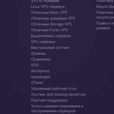
VPS в Германии
Политика
Linux VPS Сервера
Report Ab
Облачные Basic VPS
Политика
злоупотр
Облачные дешевые VPS
Права и 
Облачные Storage VPS
домена
Облачные Forex VPS
Выделенные серверы
GPU серверы
Виртуальный хостинг
Домены
Сравнение
VDS
Wordpress
Ispmanager
CPanel
Удаленный рабочий стол
Хостинг для iGaming проектов
Платная поддержка
Услуги администрирования и
обслуживания серверов