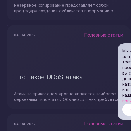
автобэкапов
Резервное копирование представляет собой
процедуру создания дубликатов информации с
целью ее восстановления при возможной потере
Полезные статьи
04-04-2022
Мы 
для
тре
пре
вы 
Что такое DDoS-атака
доп
наж
инф
Атаки на прикладном уровне являются наиболее
наш
серьезным типом атак. Обычно для них требуется
пол
меньше ресурсов, чем для атак на основе томов и
П
атак по протоколу. Они сосредоточены на
использовании слабых мест на уровне 7 стека
протоколов. Трафик атаки обычно легитимен. Он
Полезные статьи
04-04-2022
устанавливает соединение с целью, а затем