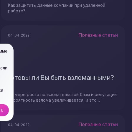
Как защитить данные компании при удаленной
работе?
Полезные статьи
04-04-2022
имые
если
Готовы ли Вы быть взломанными?
ся
По мере роста пользовательской базы и репутации
вероятность взлома увеличивается, и это
действительно может случиться с кем-угодно...
ТЬ
Полезные статьи
04-04-2022