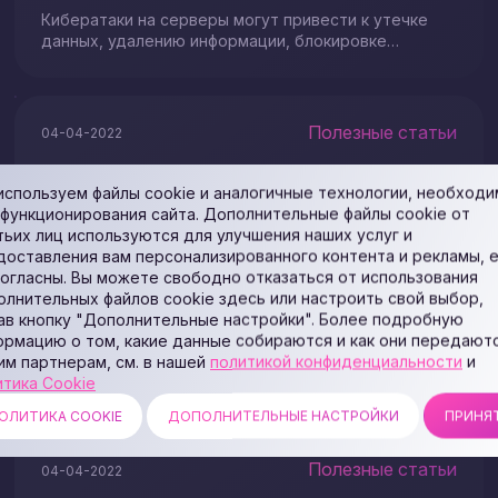
Кибератаки на серверы могут привести к утечке
данных, удалению информации, блокировке
сервера
Полезные статьи
04-04-2022
используем файлы cookie и аналогичные технологии, необход
 функционирования сайта. Дополнительные файлы cookie от
тьих лиц используются для улучшения наших услуг и
доставления вам персонализированного контента и рекламы, 
согласны. Вы можете свободно отказаться от использования
Советы по обеспечению
олнительных файлов cookie здесь или настроить свой выбор,
безопасности сайта
ав кнопку "Дополнительные настройки". Более подробную
ормацию о том, какие данные собираются и как они передают
Всегда важно знать, как обезопасить сайт, чтобы
им партнерам, см. в нашей
политикой конфиденциальности
и
избежать взлома в будущем...
итика Cookie
ОЛИТИКА COOKIE
ДОПОЛНИТЕЛЬНЫЕ НАСТРОЙКИ
ПРИНЯ
Полезные статьи
04-04-2022