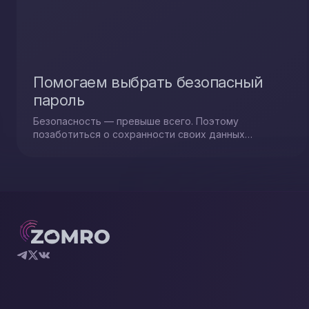
пытается перегрузить сервер большим
количеством, казалось бы, законных и невинных
запросов, требующих ресурсоемкой обработки.
Помогаем выбрать безопасный
пароль
Безопасность — превыше всего. Поэтому
позаботиться о сохранности своих данных
является важной задачей, так как и создать
сильные и надежные пароли. Что же поможет
сделать Ваши пароли более безопасными?..