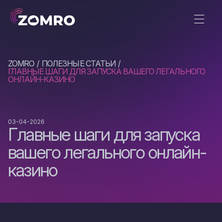
ZOMRO
ПОЛЕЗНЫЕ СТАТЬИ
ГЛАВНЫЕ ШАГИ ДЛЯ ЗАПУСКА ВАШЕГО ЛЕГАЛЬНОГО
ОНЛАЙН-КАЗИНО
03-04-2026
Главные шаги для запуска
вашего легального онлайн-
казино