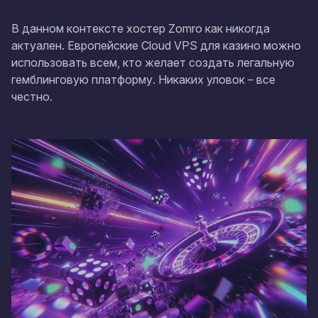
В данном контексте хостер Zomro как никогда
актуален. Европейские Cloud VPS для казино можно
использовать всем, кто желает создать легальную
гемблинговую платформу. Никаких уловок – все
честно.