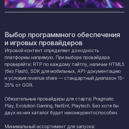
Выбор программного обеспечения
и игровых провайдеров
Игровой контент определяет доходность
платформы напрямую. При выборе провайдера
проверяйте: RTP по каждому тайтлу, наличие HTML5
(без Flash), SDK для мобильных, API-документацию
и условия revenue share — стандартный диапазон 15–
25% от GGR.
Обязательные провайдеры для старта: Pragmatic
Play, Evolution Gaming, NetEnt, Playtech. Без хотя бы
двух из них каталог будет неконкурентоспособен.
Минимальный ассортимент для запуска: