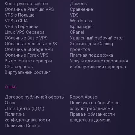
Конструктор сайтов
Домены
Облачные Premium VPS
Сравнение
VPS в Польше
VDS
VPS в США
Wordpress
VPS в Германии
Ispmanager
Linux VPS Сервера
CPanel
Облачные Basic VPS
Удаленный рабочий стол
Облачные дешевые VPS
Хостинг для iGaming
Облачные Storage VPS
проектов
Облачные Forex VPS
Платная поддержка
Выделенные серверы
Услуги администрирования
GPU серверы
и обслуживания серверов
Виртуальный хостинг
О НАС
Договор публичной оферты
Report Abuse
О нас
Политика по борьбе со
Дата Центр (ЦОД)
злоупотреблениями
Политика
Права и обязанности
конфиденциальности
владельца домена
Политика Cookie