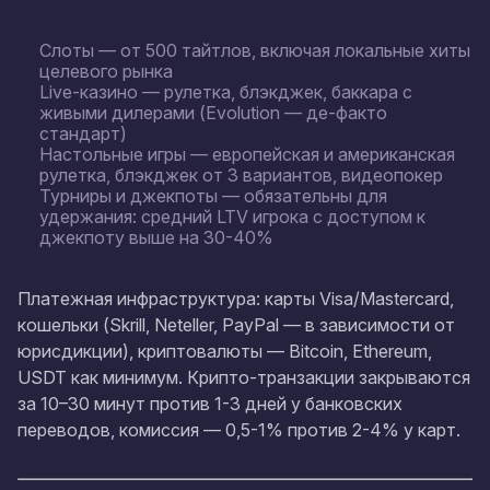
Слоты — от 500 тайтлов, включая локальные хиты
целевого рынка
Live-казино — рулетка, блэкджек, баккара с
живыми дилерами (Evolution — де-факто
стандарт)
Настольные игры — европейская и американская
рулетка, блэкджек от 3 вариантов, видеопокер
Турниры и джекпоты — обязательны для
удержания: средний LTV игрока с доступом к
джекпоту выше на 30-40%
Платежная инфраструктура: карты Visa/Mastercard,
кошельки (Skrill, Neteller, PayPal — в зависимости от
юрисдикции), криптовалюты — Bitcoin, Ethereum,
USDT как минимум. Крипто-транзакции закрываются
за 10–30 минут против 1-3 дней у банковских
переводов, комиссия — 0,5-1% против 2-4% у карт.