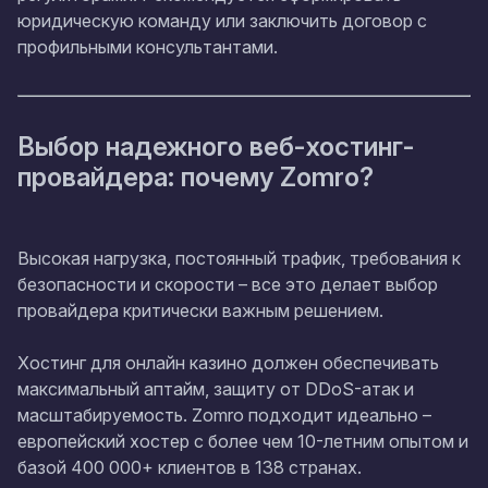
юридическую команду или заключить договор с
профильными консультантами.
Выбор надежного веб-хостинг-
провайдера: почему Zomro?
Высокая нагрузка, постоянный трафик, требования к
безопасности и скорости – все это делает выбор
провайдера критически важным решением.
Хостинг для онлайн казино должен обеспечивать
максимальный аптайм, защиту от DDoS-атак и
масштабируемость. Zomro подходит идеально –
европейский хостер с более чем 10-летним опытом и
базой 400 000+ клиентов в 138 странах.