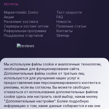
РЕСУРСЫ
Маркетплейс Zomro
Тест скорости
Акции
FAQ
Реселлинг хостинга
Новости
Серверы и хостинг оптом
Полезные статьи
Реферальная программа
Контакты
Поддержка стартапов
Sitemap
Мы используем файлы cookie и аналогичные технологии,
необходимые для функционирования сайта.
Дополнительные файлы cookie от третьих лиц
используются для улучшения наших услуг и
предоставления вам персонализированного контента и
рекламы, если вы согласны. Вы можете свободно
отказаться от использования дополнительных файлов
cookie здесь или настроить свой выбор, нажав кнопку
"Дополнительные настройки". Более подробную
информацию о том, какие данные собираются и как они