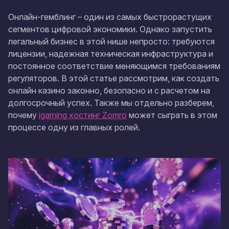
Онлайн-гемблинг – один из самых быстрорастущих
сегментов цифровой экономики. Однако запустить
легальный бизнес в этой нише непросто: требуются
лицензии, надежная техническая инфраструктура и
постоянное соответствие меняющимся требованиям
регуляторов. В этой статье рассмотрим, как создать
онлайн казино законно, безопасно и с расчетом на
долгосрочный успех. Также мы отдельно разберем,
почему
igaming хостинг Zomro
может сыграть в этом
процессе одну из главных ролей.