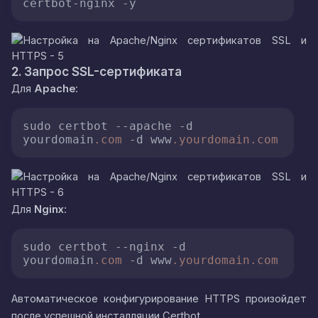
certbot-nginx -y
2. Запрос SSL-сертификата
Для
Apache
:
sudo certbot 
--apache
 -d 
yourdomain
.com
 -d www
.yourdomain
.com
Для
Nginx
:
sudo certbot 
--nginx
 -d 
yourdomain
.com
 -d www
.yourdomain
.com
Автоматическое конфигурирование HTTPS произойдет
после успешной инсталляции Certbot.