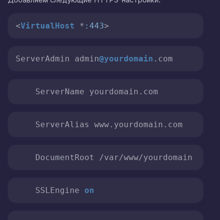
Добавляем следующие HTTPS-настройки:
<
VirtualHost
 *
:443
>
ServerAdmin admin
@yourdomain
.com
    ServerName yourdomain.com
    ServerAlias www.yourdomain.com
    DocumentRoot /var/www/yourdomain
    SSLEngine 
on