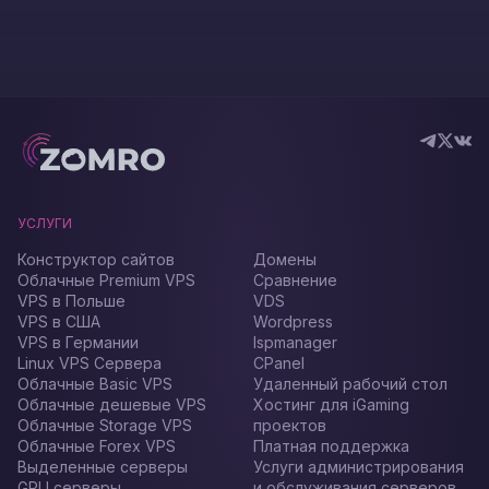
УСЛУГИ
Конструктор сайтов
Домены
Облачные Premium VPS
Сравнение
VPS в Польше
VDS
VPS в США
Wordpress
VPS в Германии
Ispmanager
Linux VPS Сервера
CPanel
Облачные Basic VPS
Удаленный рабочий стол
Облачные дешевые VPS
Хостинг для iGaming
Облачные Storage VPS
проектов
Облачные Forex VPS
Платная поддержка
Выделенные серверы
Услуги администрирования
GPU серверы
и обслуживания серверов