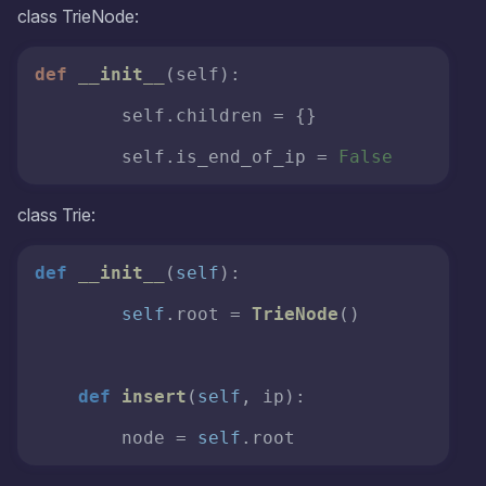
class TrieNode:
def
__init__
(
self
):

        self.children = {}

        self.is_end_of_ip = 
False
class Trie:
def
__init__
(
self
):

self
.root = 
TrieNode
()

def
insert
(
self
, ip
):

        node = 
self
.root