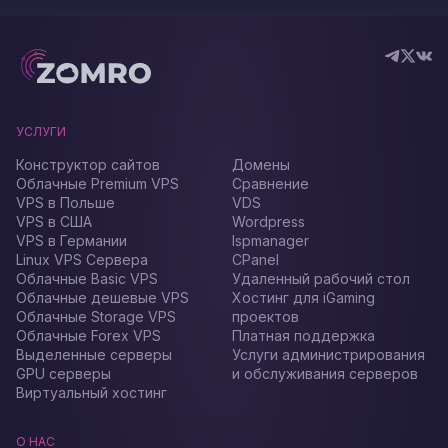
УСЛУГИ
Конструктор сайтов
Домены
Облачные Premium VPS
Сравнение
VPS в Польше
VDS
VPS в США
Wordpress
VPS в Германии
Ispmanager
Linux VPS Сервера
CPanel
Облачные Basic VPS
Удаленный рабочий стол
Облачные дешевые VPS
Хостинг для iGaming
Облачные Storage VPS
проектов
Облачные Forex VPS
Платная поддержка
Выделенные серверы
Услуги администрирования
GPU серверы
и обслуживания серверов
Виртуальный хостинг
О НАС