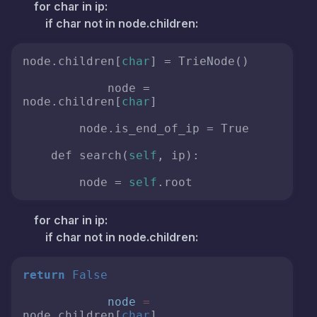
for char in ip:
if char not in node.children:
node.children[
char
] = TrieNode()

            node = 
node.children[
char
]

        node.is_end_of_ip = True

    def search(
self
, ip):

        node = 
self
.root
for char in ip:
if char not in node.children:
return
False
node
=
node.children[
char
]
