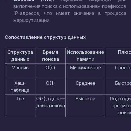
выполнения поиска с использованием префиксов
IP-адресов, что имеет значение в процессе
маршрутизации.
Сопоставление структур данных
Структура
Время
Использование
Плю
данных
поиска
памяти
Массив
O(n)
Минимальное
Прост
Хеш-
O(1)
Среднее
Быстр
таблица
Trie
O(k), где k —
Высокое
Подходи
длина ключа
префикс
поис