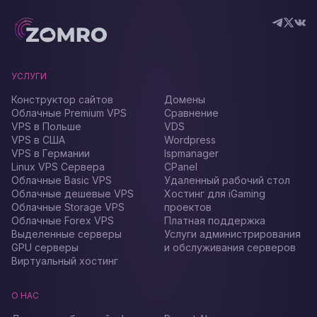
УСЛУГИ
Конструктор сайтов
Домены
Облачные Premium VPS
Сравнение
VPS в Польше
VDS
VPS в США
Wordpress
VPS в Германии
Ispmanager
Linux VPS Сервера
CPanel
Облачные Basic VPS
Удаленный рабочий стол
Облачные дешевые VPS
Хостинг для iGaming
Облачные Storage VPS
проектов
Облачные Forex VPS
Платная поддержка
Выделенные серверы
Услуги администрирования
GPU серверы
и обслуживания серверов
Виртуальный хостинг
О НАС