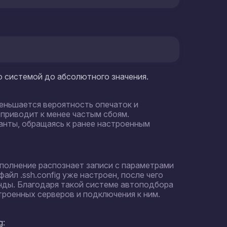
nfig и передаёт их для автодополнения.
имени хоста система предложит варианты
 начните вводить команду SSH и нажмите