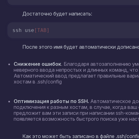
Этот скрипт извлекает имена хостов из файла .ssh/co
Сохраните файл и закройте редактор.
Активируйте изменения:
source
 /etc/bash_completion.d/ssh
Теперь при вводе команды ssh и начале ввода 
автодополнения.
Проверка работы
Чтобы проверить работу автодополнения, просто