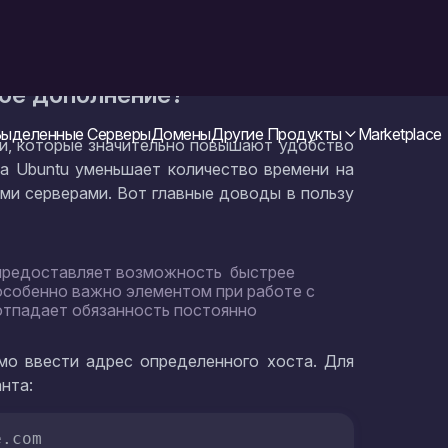
 / {print $2}' ~/.ssh/config)
"
 -- 