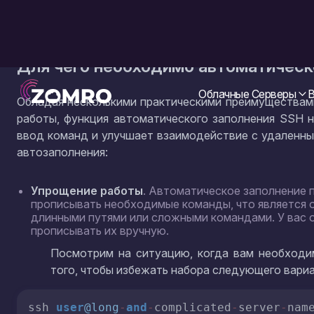
Вставьте следующий код в открывшийся файл:
_ssh_hosts
(
) {
  COMPREPLY=($(compgen -W 
"
$(awk '/^Host
"
${COMP_WORDS[COMP_CWORD]}
"
))
}
complete 
-
F
 _ssh_hosts ssh