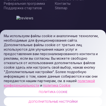
Реферальная программа
Контакты
Поддержка стартапов
Sitemap
Мы используем файлы cookie и аналогичные технологии,
необходимые для функционирования сайта.
Дополнительные файлы cookie от третьих лиц
используются для улучшения наших услуг и
предоставления вам персонализированного контента и
рекламы, если вы согласны. Вы можете свободно
отказаться от использования дополнительных файлов
cookie здесь или настроить свой выбор, нажав кнопку
"Дополнительные настройки". Более подробную
информацию о том, какие данные собираются и как они
передаются нашим партнерам, см. в нашей
политикой
конфиденциальности
и
политика Cookie
ПОЛИТИКА COOKIE
ALL RIGHTS RESERVED. Podaon SIA (Id: 40103450338) & WEEM TECH
LLC (Id: 2641101077454) & OMRO LLC (Id: 9701251087 /
ДОПОЛНИТЕЛЬНЫЕ НАСТРОЙКИ
1237700398374)