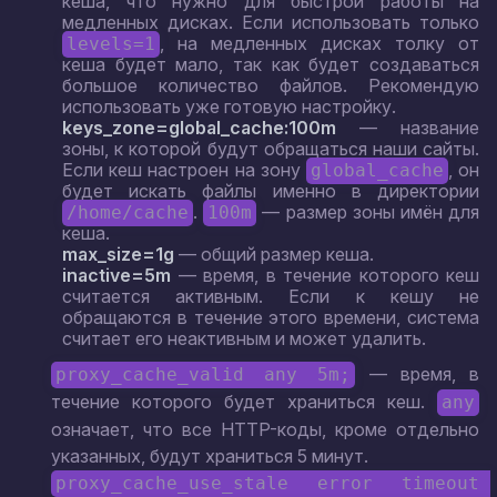
кеша, что нужно для быстрой работы на
медленных дисках. Если использовать только
, на медленных дисках толку от
levels=1
кеша будет мало, так как будет создаваться
большое количество файлов. Рекомендую
использовать уже готовую настройку.
keys_zone=global_cache:100m
— название
зоны, к которой будут обращаться наши сайты.
Если кеш настроен на зону
, он
global_cache
будет искать файлы именно в директории
.
— размер зоны имён для
/home/cache
100m
кеша.
max_size=1g
— общий размер кеша.
inactive=5m
— время, в течение которого кеш
считается активным. Если к кешу не
обращаются в течение этого времени, система
считает его неактивным и может удалить.
— время, в
proxy_cache_valid any 5m;
течение которого будет храниться кеш.
any
означает, что все HTTP-коды, кроме отдельно
указанных, будут храниться 5 минут.
proxy_cache_use_stale error timeout 