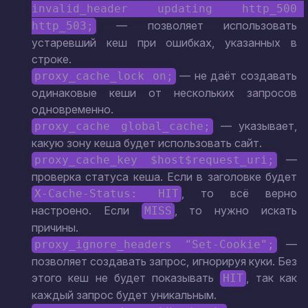
invalid_header updating http_500 
— позволяет использовать
http_503;
устаревший кеш при ошибках, указанных в
строке.
— не даёт создавать
proxy_cache_lock on;
одинаковые кеши от нескольких запросов
одновременно.
— указывает,
proxy_cache global_cache;
какую зону кеша будет использовать сайт.
—
proxy_cache_key $host$request_uri;
проверка статуса кеша. Если в заголовке будет
, то всё верно
X-Cache-Status: HIT
настроено. Если
, то нужно искать
MISS
причины.
—
proxy_ignore_headers "Set-Cookie";
позволяет создавать запрос, игнорируя куки. Без
этого кеш не будет показывать
, так как
HIT
каждый запрос будет уникальным.