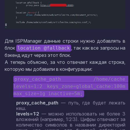
Для ISPManager данные строки нужно добавлять в
блок
, так как все запросы на
location @fallback
бэкенд идут через этот блок.
А теперь объясню, за что отвечает каждая строка,
которую мы добавили в конфигурации:
proxy_cache_path /home/cache 
levels=1:2 keys_zone=global_cache:100m 
max_size=1g inactive=5m;
proxy_cache_path
— путь, где будет лежать
кеш.
levels=1:2
— можно использовать не более 3
вложений (например, 1:2:3). Цифры отвечают за
количество символов в названии директорий