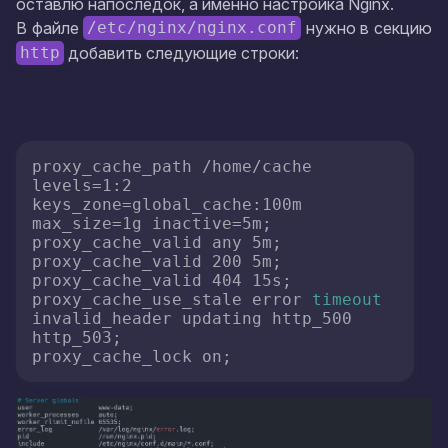
оставлю напоследок, а именно настройка Nginx.
В файле
нужно в секцию
/etc/nginx/nginx.conf
добавить следующие строки:
http
proxy_cache_path /home/cache 
levels=1:2 
keys_zone=global_cache:100m 
max_size=1g inactive=5m;

proxy_cache_valid any 5m;

proxy_cache_valid 200 5m;

proxy_cache_valid 404 15s;

proxy_cache_use_stale error 
timeout
invalid_header updating http_500 
http_503;

proxy_cache_lock on;