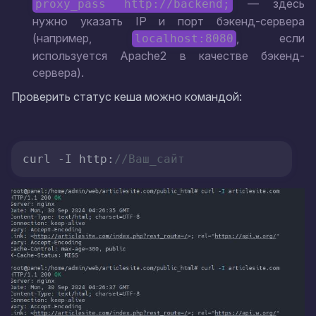
— здесь
proxy_pass http://backend;
нужно указать IP и порт бэкенд-сервера
(например,
, если
localhost:8080
используется Apache2 в качестве бэкенд-
сервера).
Проверить статус кеша можно командой:
curl -I http:
//Ваш_сайт