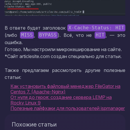
В ответе будет заголовок
X-Cache-Status: HIT
(либо
,
). Всё, что не
, — это
MISS
BYPASS
HIT
ошибка.
Готово. Мы настроили микрокеширование на сайте.
*Сайт articlesite.com создан специально для статьи.
Также предлагаем рассмотреть другие полезные
статьи:
Как установить файловый менеджер FileGator на
Centos 7. (Apache-Nginx)
От нуля до героя: создание сервера LEMP на
Rocky Linux 9
Полезные лайфхаки для пользователей ispmanager
Похожие статьи