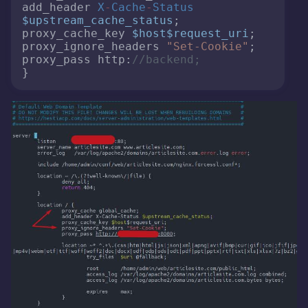
add_header 
X
-
Cache
-
Status
$upstream_cache_status
;

proxy_cache_key 
$host
$request_uri
;

proxy_ignore_headers 
"Set-Cookie"
;

proxy_pass http:
//backend;
}