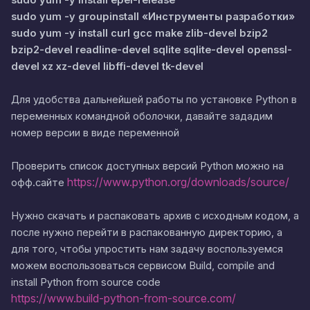
sudo yum -y install epel-release
sudo yum -y groupinstall «Инструменты разработки»
sudo yum -y install curl gcc make zlib-devel bzip2
bzip2-devel readline-devel sqlite sqlite-devel openssl-
devel xz xz-devel libffi-devel tk-devel
Для удобства дальнейшей работы по установке Python в
переменных командной оболочки, давайте зададим
номер версии в виде переменной
Проверить список доступных версий Python можно на
https://www.python.org/downloads/source/
офф.сайте
Нужно скачать и распаковать архив с исходным кодом, а
после нужно перейти в распакованную директорию, а
для того, чтобы упростить нам задачу воспользуемся
можем воспользоваться сервисом Build, compile and
install Python from source code
https://www.build-python-from-source.com/