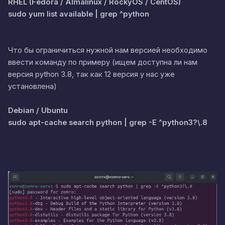
RHEL (Fedora / Almalinux / RockyOS / CentOS)
sudo yum list available | grep ^python
Что бы ограничиться нужной нам версией необходимо
ввести команду по примеру (ищем доступна ли нам
версия python 3.8, так как 12 версия у нас уже
установлена)
Debian / Ubuntu
sudo apt-cache search python | grep -E ^python3?\.8