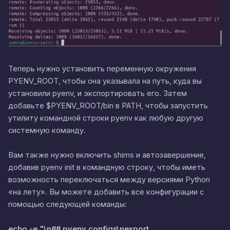
Теперь нужно установить переменную окружения
PYENV_ROOT, чтобы она указывала на путь, куда вы
установили pyenv, и экспортировать его. Затем
добавьте $PYENV_ROOT/bin в PATH, чтобы запустить
утилиту командной строки pyenv как любую другую
системную команду.
Вам также нужно включить shims и автозавершение,
добавив pyenv init в командную строку, чтобы иметь
возможность переключаться между версиями Python
«на лету». Вы можете добавить все конфигурации с
помощью следующей команды:
echo -e "\n## pyenv configs\nexport