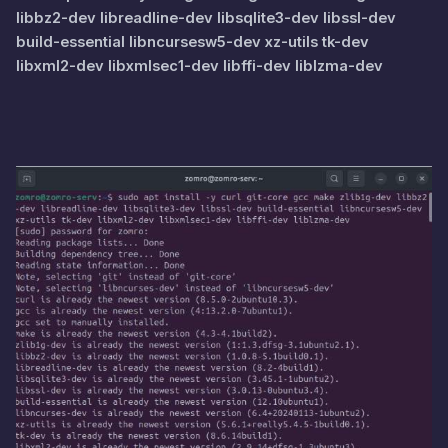
libbz2-dev libreadline-dev libsqlite3-dev libssl-dev
build-essential libncursesw5-dev xz-utils tk-dev
libxml2-dev libxmlsec1-dev libffi-dev liblzma-dev