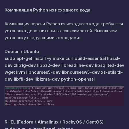
Компиляция Python из исходного кода
Компиляция версии Python из исходного кода требуется
установка дополнительных зависимостей. Выполняем
установку следующими командами:
Debian / Ubuntu
sudo apt-get install -y make curl build-essential libssl-
dev zlib1g-dev libbz2-dev libreadline-dev libsqlite3-dev
wget llvm libncurses5-dev libncursesw5-dev xz-utils tk-
dev libffi-dev liblzma-dev python-openssl
RHEL (Fedora / Almalinux / RockyOS / CentOS)