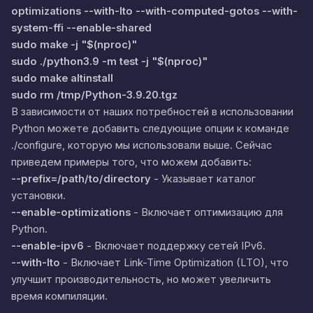
optimizations --with-lto --with-computed-gotos --with-
system-ffi --enable-shared
sudo make -j "$(nproc)"
sudo ./python3.9 -m test -j "$(nproc)"
sudo make altinstall
sudo rm /tmp/Python-3.9.20.tgz
В зависимости от наших потребностей в использовании
Python можете добавить следующие опции к команде
./configure, которую мы использовали выше. Сейчас
приведем примеры того, что можем добавить:
--prefix=/path/to/directory
- Указывает каталог
установки.
--enable-optimizations
- Включает оптимизацию для
Python.
--enable-ipv6
- Включает поддержку сетей IPv6.
--with-lto
- Включает Link-Time Optimization (LTO), что
улучшит производительность, но может увеличить
время компиляции.