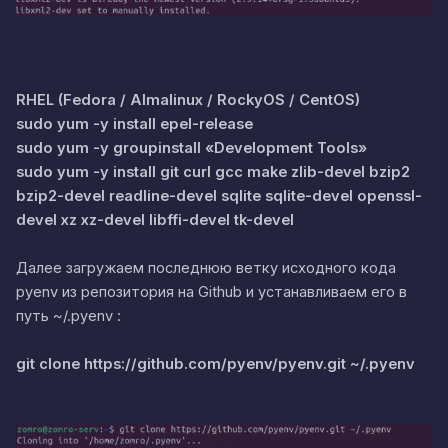
RHEL (Fedora / Almalinux / RockyOS / CentOS)
sudo yum -y install epel-release
sudo yum -y groupinstall «Development Tools»
sudo yum -y install git curl gcc make zlib-devel bzip2
bzip2-devel readline-devel sqlite sqlite-devel openssl-
devel xz xz-devel libffi-devel tk-devel
Далее загружаем последнюю ветку исходного кода
pyenv из репозитория на Github и устанавливаем его в
путь ~/.pyenv :
git clone https://github.com/pyenv/pyenv.git ~/.pyenv