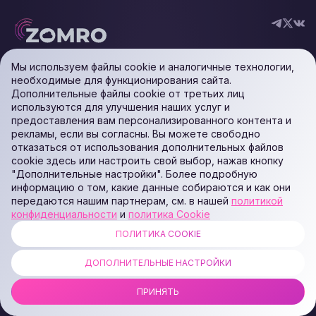
Мы используем файлы cookie и аналогичные технологии,
УСЛУГИ
необходимые для функционирования сайта.
Дополнительные файлы cookie от третьих лиц
Конструктор сайтов
Домены
используются для улучшения наших услуг и
Облачные Premium VPS
Сравнение
предоставления вам персонализированного контента и
VPS в Польше
VDS
рекламы, если вы согласны. Вы можете свободно
VPS в США
Wordpress
отказаться от использования дополнительных файлов
VPS в Германии
Ispmanager
cookie здесь или настроить свой выбор, нажав кнопку
Linux VPS Сервера
CPanel
"Дополнительные настройки". Более подробную
Облачные Basic VPS
Удаленный рабочий стол
информацию о том, какие данные собираются и как они
Облачные дешевые VPS
Хостинг для iGaming
передаются нашим партнерам, см. в нашей
политикой
Облачные Storage VPS
проектов
конфиденциальности
и
политика Cookie
Облачные Forex VPS
Платная поддержка
Выделенные серверы
Услуги администрирования
ПОЛИТИКА COOKIE
GPU серверы
и обслуживания серверов
Виртуальный хостинг
ДОПОЛНИТЕЛЬНЫЕ НАСТРОЙКИ
ПРИНЯТЬ
О НАС