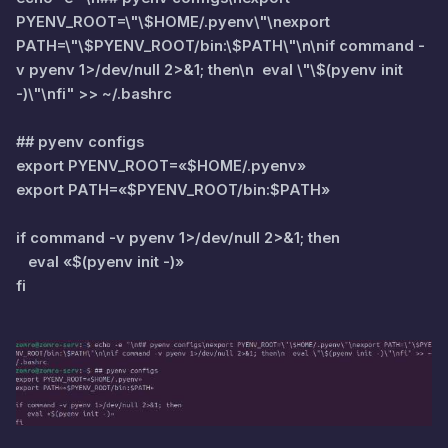
PYENV_ROOT=\"\$HOME/.pyenv\"\nexport
PATH=\"\$PYENV_ROOT/bin:\$PATH\"\n\nif command -
v pyenv 1>/dev/null 2>&1; then\n eval \"\$(pyenv init
-)\"\nfi" >> ~/.bashrc
## pyenv configs
export PYENV_ROOT=«$HOME/.pyenv»
export PATH=«$PYENV_ROOT/bin:$PATH»
if command -v pyenv 1>/dev/null 2>&1; then
eval «$(pyenv init -)»
fi