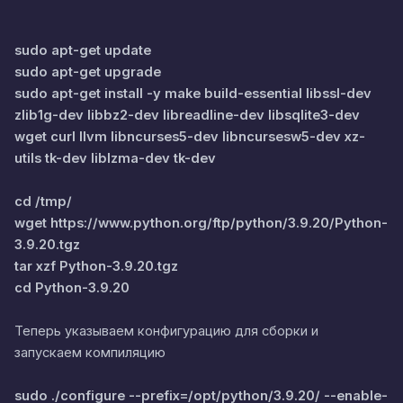
sudo apt-get update
sudo apt-get upgrade
sudo apt-get install -y make build-essential libssl-dev
zlib1g-dev libbz2-dev libreadline-dev libsqlite3-dev
wget curl llvm libncurses5-dev libncursesw5-dev xz-
utils tk-dev liblzma-dev tk-dev
cd /tmp/
wget https://www.python.org/ftp/python/3.9.20/Python-
3.9.20.tgz
tar xzf Python-3.9.20.tgz
cd Python-3.9.20
Теперь указываем конфигурацию для сборки и
запускаем компиляцию
sudo ./configure --prefix=/opt/python/3.9.20/ --enable-