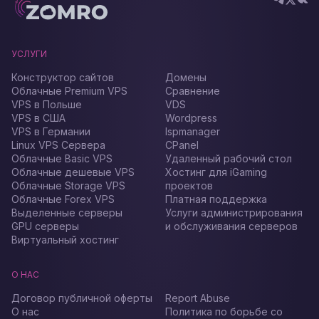
УСЛУГИ
Конструктор сайтов
Домены
Облачные Premium VPS
Сравнение
VPS в Польше
VDS
VPS в США
Wordpress
VPS в Германии
Ispmanager
Linux VPS Сервера
CPanel
Облачные Basic VPS
Удаленный рабочий стол
Облачные дешевые VPS
Хостинг для iGaming
Облачные Storage VPS
проектов
Облачные Forex VPS
Платная поддержка
Выделенные серверы
Услуги администрирования
GPU серверы
и обслуживания серверов
Виртуальный хостинг
О НАС
Договор публичной оферты
Report Abuse
О нас
Политика по борьбе со