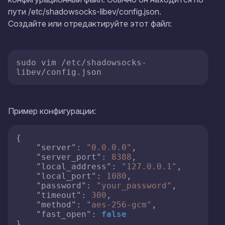
пути /etc/shadowsocks-libev/config.json.
Создайте или отредактируйте этот файл:
sudo vim /etc/shadowsocks-
Пример конфигурации:
{
"server"
:
"0.0.0.0"
,
"server_port"
:
8388
,
"local_address"
:
"127.0.0.1"
,
"local_port"
:
1080
,
"password"
:
"your_password"
,
"timeout"
:
300
,
"method"
:
"aes-256-gcm"
,
"fast_open"
:
false
}