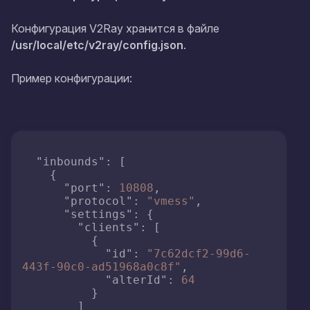
Конфигурация V2Ray хранится в файле
/usr/local/etc/v2ray/config.json
.
Пример конфигурации:
"inbounds"
:
[
{
"port"
:
10808
,
"protocol"
:
"vmess"
,
"settings"
:
{
"clients"
:
[
{
"id"
:
"7c62dcf2-99d6-
443f-90c0-ad51968a0c8f"
,
"alterId"
:
64
}
]