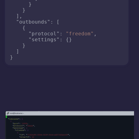
}
}
]
,
"outbounds"
:
[
{
"protocol"
:
"freedom"
,
"settings"
:
{
}
}
]
}