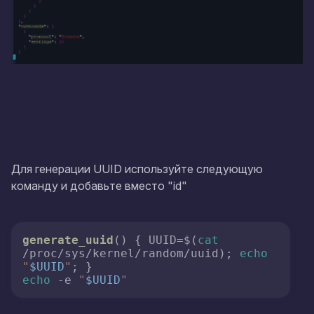
Для генерации UUID используйте следующую
команду и добавьте вместо "id"
generate_uuid
() { UUID=$(
cat
/proc/sys/kernel/random/uuid); 
echo
"
$UUID
"
echo
 -e 
"
$UUID
"