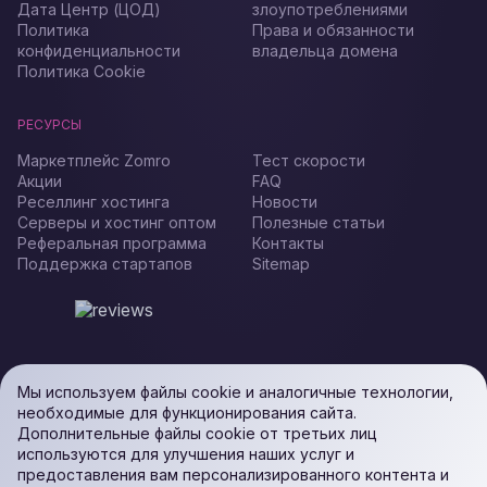
Дата Центр (ЦОД)
злоупотреблениями
Политика
Права и обязанности
конфиденциальности
владельца домена
Политика Cookie
РЕСУРСЫ
Маркетплейс Zomro
Тест скорости
Акции
FAQ
Реселлинг хостинга
Новости
Серверы и хостинг оптом
Полезные статьи
Реферальная программа
Контакты
Поддержка стартапов
Sitemap
Мы используем файлы cookie и аналогичные технологии,
необходимые для функционирования сайта.
Дополнительные файлы cookie от третьих лиц
используются для улучшения наших услуг и
предоставления вам персонализированного контента и