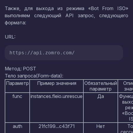
Также, для выхода из режима «Bot From ISO»
выполняем следующий API запрос, следующего
формата:
URL:
https://api.zomro.com/
Метод: POST
Тело запроса(Form-data):
Параметр
Пример значения
Обязательный
Опи
параметр
зна
func
instances.fleio.unrescue
Да
Функц
выхо
ре
«Boo
I
auth
21fc199...c43f71
Нет
То
сесси