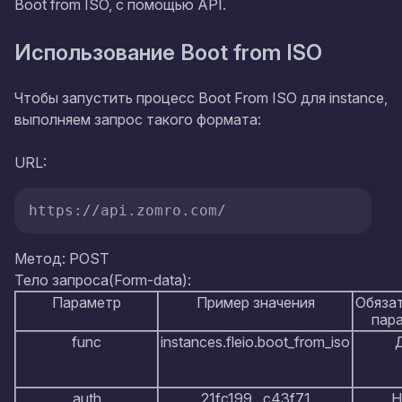
Boot from ISO, с помощью API.
Использование Boot from ISO
Чтобы запустить процесс Boot From ISO для instance,
выполняем запрос такого формата:
URL:
https://api.zomro.com/
Метод: POST
Тело запроса(Form-data):
Параметр
Пример значения
Обяза
пар
func
instances.fleio.boot_from_iso
auth
21fc199...c43f71
Н