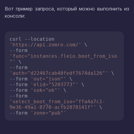
Вот пример запроса, который можно выполнить из
консоли:
curl --location 
'https://api.zomro.com/'
 \

--form 
'func="instances.fleio.boot_from_iso
"'
 \

--form 
'auth="d22467cab40fedf7674da126"'
 \

--form 
'out="json"'
 \

--form 
'elid="5203773"'
 \

--form 
'sok="ok"'
 \

--form 
'select_boot_from_iso="ffa4a7c1-
9e36-49a1-8770-acfb2878141f"'
 \

--form 
'zone="pub"'