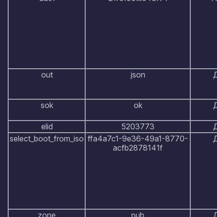
out
json
sok
ok
elid
5203773
select_boot_from_iso
ffa4a7c1-9e36-49a1-8770-
acfb2878141f
zone
pub