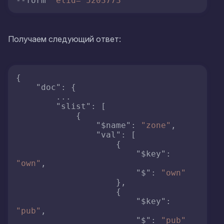
--form 
'elid="5203773"'
Получаем следующий ответ:
{
"doc"
:
{
        ...

"slist"
:
[
{
"$name"
:
"zone"
,
"val"
:
[
{
"$key"
:
"own"
,
"$"
:
"own"
}
,
{
"$key"
:
"pub"
,
"$"
:
"pub"