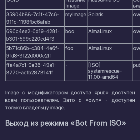
Image
ви
35904b88-7c1f-47c6-
myImage
Solaris
ow
911c-1198fbc6afeb
696c4ee2-6d19-4281-
boo
AlmaLinux
ow
b301-599c220cd4f3
5b71c86b-c384-4e6f-
foo
AlmaLinux
ow
9fd8-3f22d000c2ff
ffa4a7c1-9e36-49a1-
-
[ISO]
pu
systemrescue-
8770-acfb2878141f
11.00-amd64
Image с модификатором доступа «pub» доступен
всем пользователям. Зато с «own» - доступен
только владельцу image.
Выход из режима «Bot From ISO»