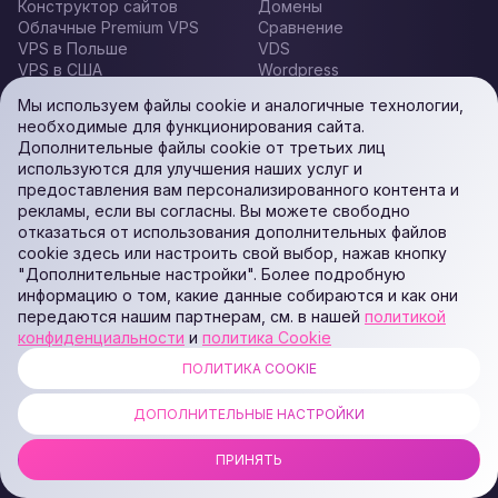
Конструктор сайтов
Домены
Облачные Premium VPS
Сравнение
VPS в Польше
VDS
VPS в США
Wordpress
VPS в Германии
Ispmanager
Мы используем файлы cookie и аналогичные технологии,
Linux VPS Сервера
CPanel
необходимые для функционирования сайта.
Облачные Basic VPS
Удаленный рабочий стол
Дополнительные файлы cookie от третьих лиц
Облачные дешевые VPS
Хостинг для iGaming
используются для улучшения наших услуг и
Облачные Storage VPS
проектов
предоставления вам персонализированного контента и
Облачные Forex VPS
Платная поддержка
рекламы, если вы согласны. Вы можете свободно
Выделенные серверы
Услуги администрирования
отказаться от использования дополнительных файлов
GPU серверы
и обслуживания серверов
cookie здесь или настроить свой выбор, нажав кнопку
Виртуальный хостинг
"Дополнительные настройки". Более подробную
информацию о том, какие данные собираются и как они
О НАС
передаются нашим партнерам, см. в нашей
политикой
конфиденциальности
и
политика Cookie
Договор публичной оферты
Report Abuse
ПОЛИТИКА COOKIE
О нас
Политика по борьбе со
Дата Центр (ЦОД)
злоупотреблениями
Политика
Права и обязанности
ДОПОЛНИТЕЛЬНЫЕ НАСТРОЙКИ
конфиденциальности
владельца домена
Политика Cookie
ПРИНЯТЬ