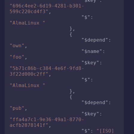
"$key"
:
"696c4ee2-6d19-4281-b301-
599c220cd4f3"
,
"$"
:
"AlmaLinux "
}
,
{
"$depend"
:
"own"
,
"$name"
:
"foo"
,
"$key"
:
"5b71c86b-c384-4e6f-9fd8-
3f22d000c2ff"
,
"$"
:
"AlmaLinux "
}
,
{
"$depend"
:
"pub"
,
"$key"
:
"ffa4a7c1-9e36-49a1-8770-
acfb2878141f"
,
"$"
:
"[ISO] 