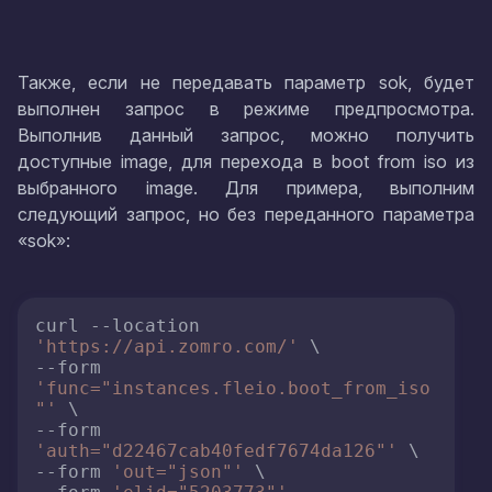
Также, если не передавать параметр sok, будет
выполнен запрос в режиме предпросмотра.
Выполнив данный запрос, можно получить
доступные image, для перехода в boot from iso из
выбранного image. Для примера, выполним
следующий запрос, но без переданного параметра
«sok»:
curl --location 
'https://api.zomro.com/'
 \

--form 
'func="instances.fleio.boot_from_iso
"'
 \

--form 
'auth="d22467cab40fedf7674da126"'
 \

--form 
'out="json"'
 \
