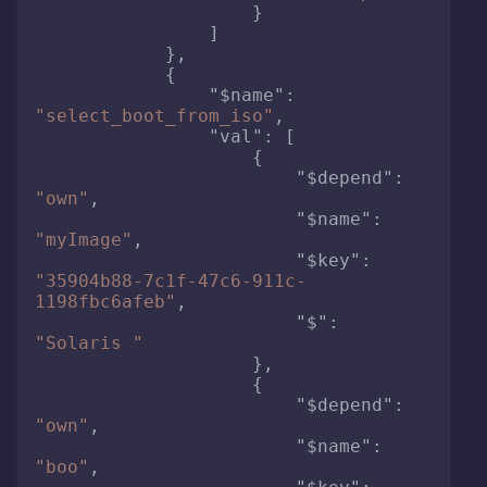
}
]
}
,
{
"$name"
:
"select_boot_from_iso"
,
"val"
:
[
{
"$depend"
:
"own"
,
"$name"
:
"myImage"
,
"$key"
:
"35904b88-7c1f-47c6-911c-
1198fbc6afeb"
,
"$"
:
"Solaris "
}
,
{
"$depend"
:
"own"
,
"$name"
:
"boo"
,