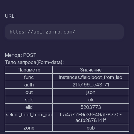
URL:
https://api.zomro.com/
Метод: POST
Тело запроса(Form-data):
Параметр
Значение
func
instances.fleio.boot_from_iso
auth
21fc199...c43f71
out
json
sok
ok
elid
5203773
select_boot_from_iso
ffa4a7c1-9e36-49a1-8770-
acfb2878141f
zone
pub