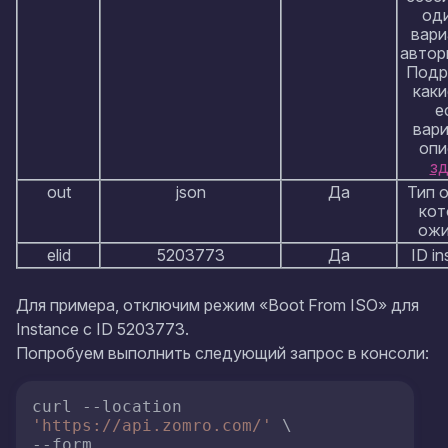
оди
вари
автор
Подр
каки
е
вари
опи
зд
out
json
Да
Тип о
кот
ожи
elid
5203773
Да
ID i
Для примера, отключим режим «Boot From ISO» для
Instance с ID 5203773.
Попробуем выполнить следующий запрос в консоли:
curl --location 
'https://api.zomro.com/'
 \

--form 