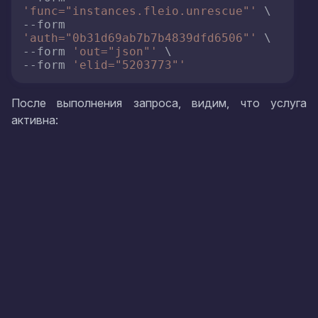
'func="instances.fleio.unrescue"'
 \

--form 
'auth="0b31d69ab7b7b4839dfd6506"'
 \

--form 
'out="json"'
 \

--form 
'elid="5203773"'
После выполнения запроса, видим, что услуга
активна: