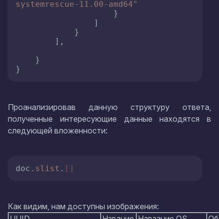
systemrescue-11.00-amd64"
}
]
}
]
,
}
}
Проанализировав данную структуру ответа,
полученные интересующие данные находятся в
следующей вложенности:
doc
.slist
.
[]
Как видим, нам доступны изображения:
UUID
Нзвание
Навзание OS
Об