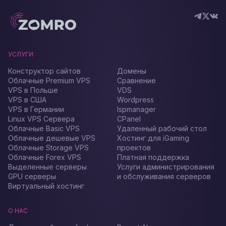
УСЛУГИ
Конструктор сайтов
Домены
Облачные Premium VPS
Сравнение
VPS в Польше
VDS
VPS в США
Wordpress
VPS в Германии
Ispmanager
Linux VPS Сервера
CPanel
Облачные Basic VPS
Удаленный рабочий стол
Облачные дешевые VPS
Хостинг для iGaming
Облачные Storage VPS
проектов
Облачные Forex VPS
Платная поддержка
Выделенные серверы
Услуги администрирования
GPU серверы
и обслуживания серверов
Виртуальный хостинг
О НАС