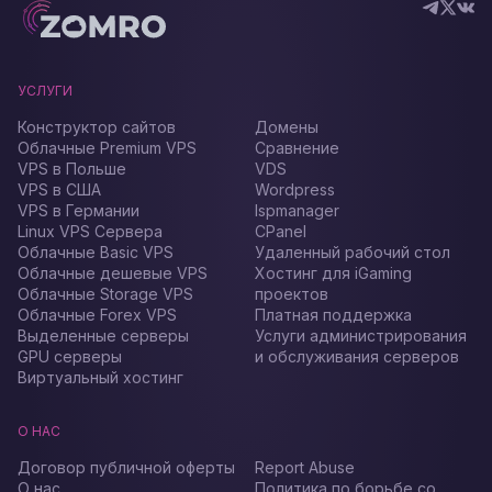
УСЛУГИ
Конструктор сайтов
Домены
Облачные Premium VPS
Сравнение
VPS в Польше
VDS
VPS в США
Wordpress
VPS в Германии
Ispmanager
Linux VPS Сервера
CPanel
Облачные Basic VPS
Удаленный рабочий стол
Облачные дешевые VPS
Хостинг для iGaming
Облачные Storage VPS
проектов
Облачные Forex VPS
Платная поддержка
Выделенные серверы
Услуги администрирования
GPU серверы
и обслуживания серверов
Виртуальный хостинг
О НАС
Договор публичной оферты
Report Abuse
О нас
Политика по борьбе со