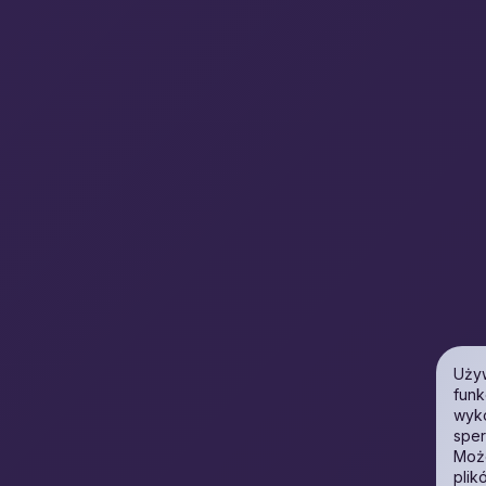
Używ
funk
wyko
sper
Może
plik