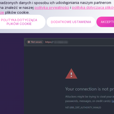
adzonych danych i sposobu ich udostępniania naszym partnerom
na znaleźć w naszej
polityka prywatności
i
polityka dotycząca plik
kie
plików cookie.
https://11.22.33.44
POLITYKA DOTYCZĄCA
DODATKOWE USTAWIENIA
AKCEPT
PLIKÓW COOKIE
2. Jeśli pojawi się ostrzeżenie o certyfikacie SSL