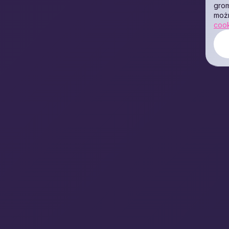
grom
moż
coo