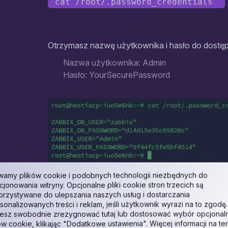
 cat /root/.password_credentials  
Otrzymasz nazwę użytkownika i hasło do dostęp
Nazwa użytkownika: Admin
Hasło: YourSecurePassword
amy plików cookie i podobnych technologii niezbędnych do
cjonowania witryny. Opcjonalne pliki cookie stron trzecich są
Wstępna konfiguracja Zabbix
rzystywane do ulepszania naszych usług i dostarczania
sonalizowanych treści i reklam, jeśli użytkownik wyrazi na to zgodę.
1. Przejdź do interfejsu webowego Zabbix, 
sz swobodnie zrezygnować tutaj lub dostosować wybór opcjonal
przykład:
ów cookie, klikając "Dodatkowe ustawienia". Więcej informacji na te