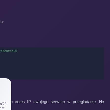
u:
wpisując adres IP swojego serwera w przeglądarkę. Na
nych
mat