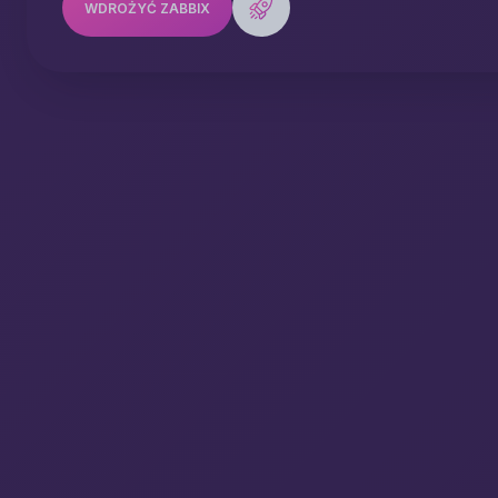
WDROŻYĆ ZABBIX