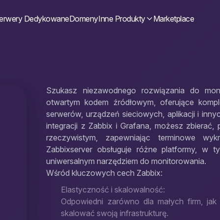
erwery Dedykowane
Domeny
Inne Produkty
Marketplace
Szukasz niezawodnego rozwiązania do mon
otwartym kodem źródłowym, oferujące komple
serwerów, urządzeń sieciowych, aplikacji i inn
integracji z Zabbix i Grafana, możesz zbierać
rzeczywistym, zapewniając terminowe wykr
Zabbixserver obsługuje różne platformy, w 
uniwersalnym narzędziem do monitorowania.
Wśród kluczowych cech Zabbix:
Elastyczność i skalowalność:
Odpowiedni zarówno dla małych firm, jak 
skalować swoją infrastrukturę.