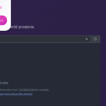
ów
UJ
, potwierdź przejście.