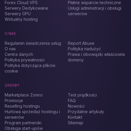
Forex Cloud VPS
Płatne wsparcie techniczne
Serwery Dedykowane
Usługi administracji i obsługi
Serwery GPU
serwerów
Wirtualny hosting
O NAS
Regulamin świadczenia usług
Report Abuse
O nas
Polityka nadużyć
Centra danych
Prawa i obowiązki właściciela
Polityka prywatności
domeny
Polityka dotycząca plików
cookie
ZASOBY
Marketplace Zomro
Test prędkości
Promocje
FAQ
Reselling hostingu
Nowości
Hurtowa sprzedaż hostingu i
Przydatne artykuły
serwerów
Kontakt
Program partnerski
Sitemap
Obsługa start-upów