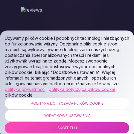
Używamy plików cookie i podobnych technologii niezbędnych
do funkcjonowania witryny. Opcjonalne pliki cookie stron
trzecich są wykorzystywane do ulepszania naszych usług i
dostarczania spersonalizowanych treści i reklam, jeśli
użytkownik wyrazi na to zgodę. Możesz swobodnie
zrezygnować tutaj lub dostosować wybór opcjonalnych
plików cookie, klikając "Dodatkowe ustawienia". Więcej
informacji na temat gromadzonych danych i sposobu ich
udostępniania naszym partnerom można znaleźć w naszej
polityka prywatności
i
polityka dotycząca plików cookie
plików cookie.
POLITYKA DOTYCZĄCA PLIKÓW COOKIE
ALL RIGHTS RESERVED. Podaon SIA (Id: 40103450338) & WEEM TECH
LLC (Id: 2641101077454) & OMRO LLC (Id: 9701251087 /
DODATKOWE USTAWIENIA
1237700398374)
AKCEPTUJ
COPYRIGHT © 2014 —